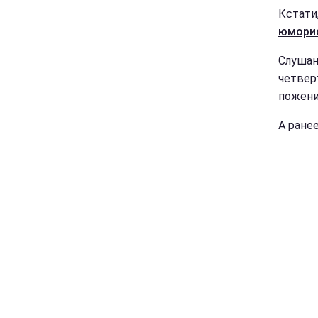
Кстати
юморис
Слушан
четвер
пожени
А ране