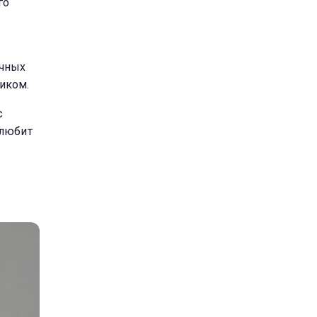
го
ичных
иком.
с
 любит