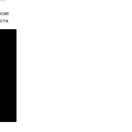
осая
сти.