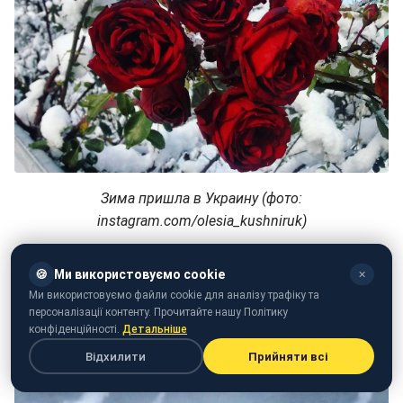
Зима пришла в Украину (фото:
instagram.com/olesia_kushniruk)
Буковель сказочно красив!
🍪
Ми використовуємо cookie
✕
Ми використовуємо файли cookie для аналізу трафіку та
персоналізації контенту. Прочитайте нашу Політику
конфіденційності.
Детальніше
Відхилити
Прийняти всі