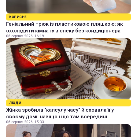
КОРИСНЕ
Геніальний трюк із пластиковою пляшкою: як
охолодити кімнату в спеку без кондиціонера
06 серпня 2026, 16:19
ЛЮДИ
Жінка зробила "капсулу часу" й сховала її у
своєму домі: навіщо і що там всередині
06 серпня 2026, 15:33