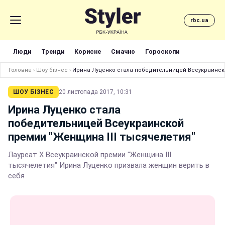
rbc.ua
Люди
Тренди
Корисне
Смачно
Гороскопи
Головна
›
Шоу бізнес
›
Ирина Луценко стала победительницей Всеукраинско
ШОУ БІЗНЕС
20 листопада 2017, 10:31
Ирина Луценко стала
победительницей Всеукраинской
премии "Женщина III тысячелетия"
Лауреат X Всеукраинской премии "Женщина III
тысячелетия" Ирина Луценко призвала женщин верить в
себя