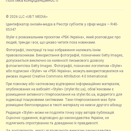
Політика конфіденційності
© 2026 LLC «UBT MEDIA»
Ідентифікатор онлайн-медіа в Реєстрі суб’єктів у сфері медіа — R40-
05347
Styler є розважальним проєктом «РБК-Україна», який розповідає про
людей, тренди і все, що цікаво читати поза новинами.
Фотографії, ілюстрації та інші зображення належать їхнім
правовласникам. Використання фотографій, позначених Getty Images,
допускається виключно за наявності письмового дозволу
фотоагентства Getty Images. Фотографії, позначені логотипом «Styler»
або підписані «Styler» чи «РБК-Україна», можуть використовуватися на
умовах ліцензії Creative Commons Attribution 4.0 International.
При повному або частковому відтворенні інформаційних матеріалів,
опублікованих на вебсайті «Styler» (styler.rbc.ua), обов'язковим є
розміщення активного гіперпосилання на styler.rbc.ua, відкритого для
індексації пошуковими системами. Таке гіперпосилання має бути
розміщене безпосередньо в тексті матеріалу не нижче другого абзацу.
Редакція «Styler» може не поділяти точку зору авторів публікацій.
Оціночні судження, відповідно до законодавства України, не
підлягають спростуванню та доведенню їх правдивості.
За достовірність, зміст і відповідність вимогам законодавства