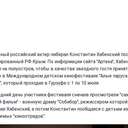
ный российский актер-либерал Константин Хабенский по
ированный РФ Крым. По информации сайта "Артека", Хабе
л на полуостров, чтобы в качестве звездного гостя приня
е в Международном детском кинофестивале "Алые паруса
", который проходил в Гурзуфе с 1 по 10 июля.
едний день участники фестиваля сначала просмотрели "с
 фильм" - военную драму "Собибор", режиссером которой
ил Хабенский, а потом Константин пообщался с детьми из
емых "киноотрядов".