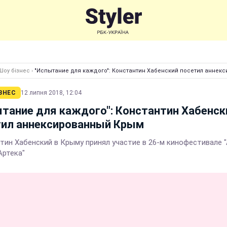
Шоу бізнес
›
"Испытание для каждого": Константин Хабенский посетил аннек
ЗНЕС
12 липня 2018, 12:04
тание для каждого": Константин Хабенск
тил аннексированный Крым
тин Хабенский в Крыму принял участие в 26-м кинофестивале 
Артека"