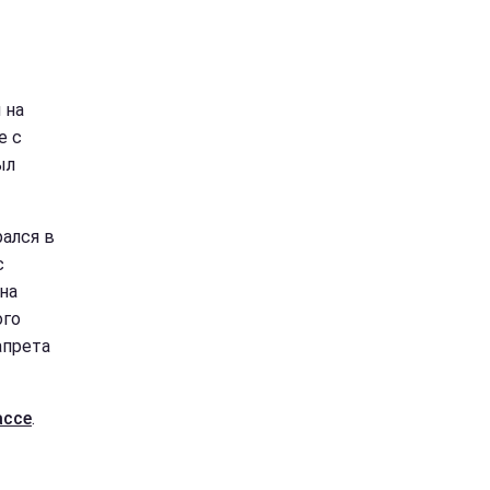
 на
е с
ыл
ался в
с
 на
ого
апрета
ассе
.