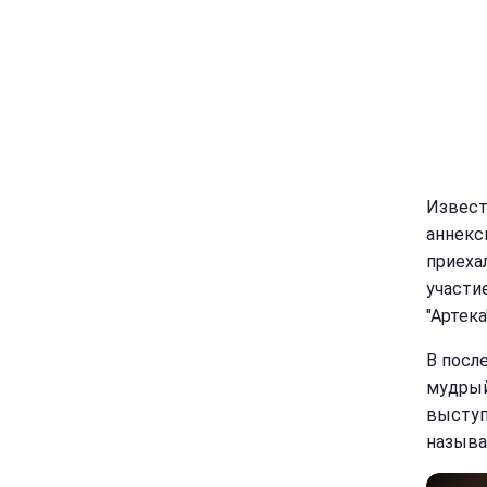
Извест
аннекс
приеха
участи
"Артека
В посл
мудрый
выступ
называ