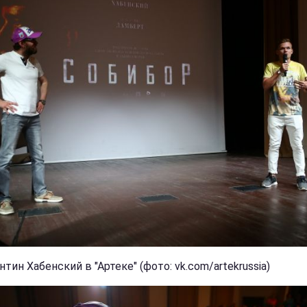
тин Хабенский в "Артеке" (фото: vk.com/artekrussia)