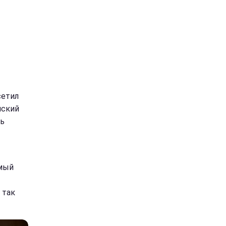
сетил
нский
ть
амый
 так