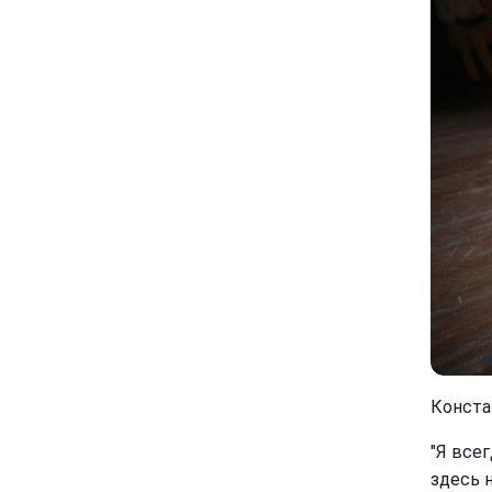
Констан
"Я все
здесь н