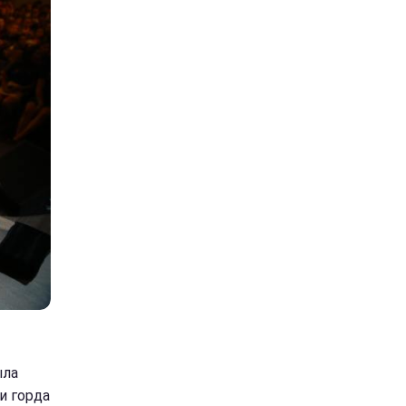
ыла
и горда