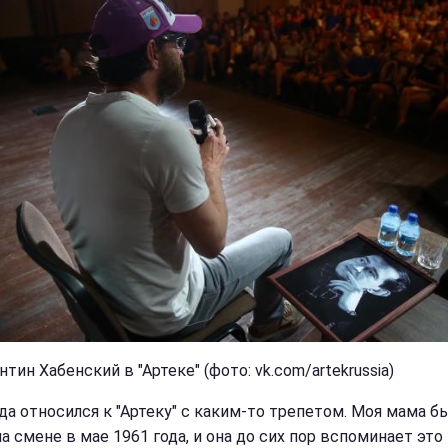
тин Хабенский в "Артеке" (фото: vk.com/artekrussia)
гда относился к "Артеку" с каким-то трепетом. Моя мама б
а смене в мае 1961 года, и она до сих пор вспоминает это 