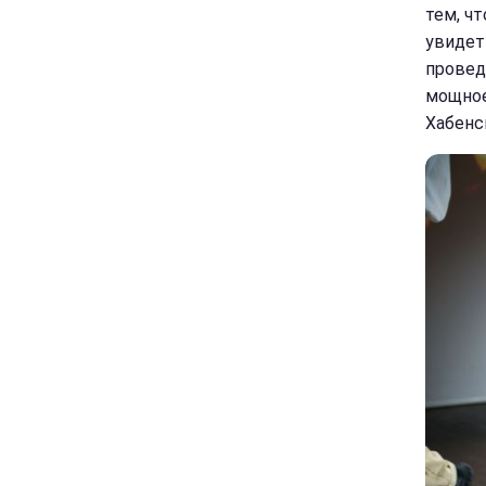
тем, ч
увидет
провед
мощное
Хабенс