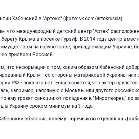
тин Хабенский в "Артеке" (фото: vk.com/artekrussia)
м, что международный детский центр "Артек" расположен
берегу Крыма в поселке Гурзуф. В 2014 году центр вмест
 имуществом на полуострове, принадлежащим Украине, б
нно присвоен Россией.
м, что информации о том, каким образом Хабенский добир
ированный Крым - со стороны материковой Украины или 
рии РФ - пока что нет. Если окажется, что актер прилетел
аль, например, напрямую с Москвы или другого российск
 то ему грозят санкции: от попадания в "Миротворец" до з
зд в Украину сроком минимум на 3 года.
Хабенский объяснил,
почему Пореченков стрелял на Донб