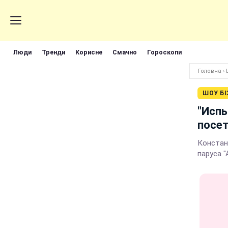
Люди
Тренди
Корисне
Смачно
Гороскопи
Головна
›
ШОУ БІ
"Испы
посе
Констан
паруса "