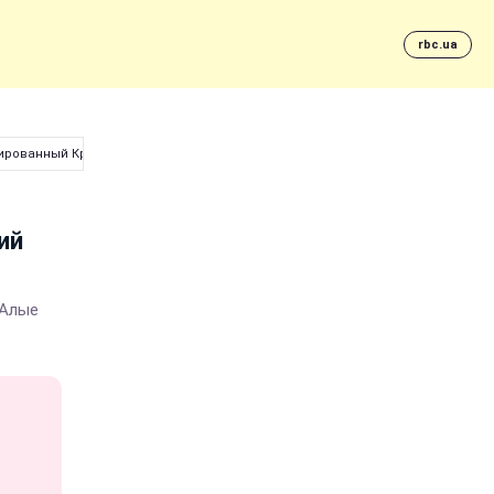
rbc.ua
сированный Крым
ий
"Алые