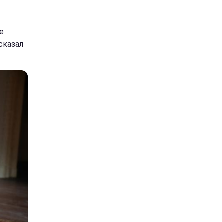
е
сказал