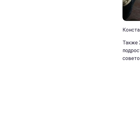
Констан
Также 
подрос
совето