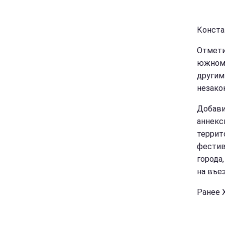
Констан
Отмети
южном 
другим
незако
Добави
аннекс
террито
фестив
города,
на въе
Ранее 