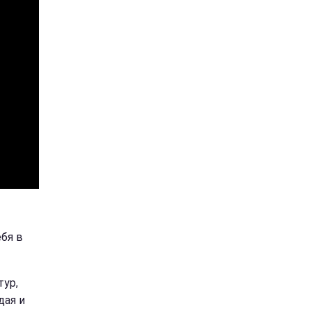
ебя в
тур,
дая и