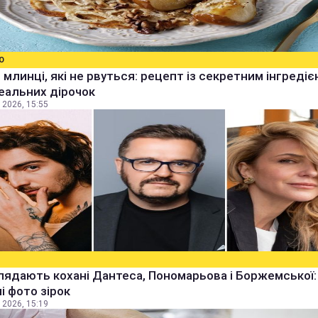
О
 млинці, які не рвуться: рецепт із секретним інгреді
еальних дірочок
 2026, 15:55
лядають кохані Дантеса, Пономарьова і Боржемської:
ні фото зірок
 2026, 15:19