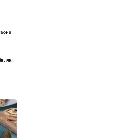
 вони
в, які