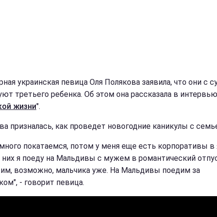
рная украинская певица Оля Полякова заявила, что они с с
уют третьего ребенка. Об этом она рассказала в интервь
кой жизни
".
ва призналась, как проведет новогодние каникулы с семь
много покатаемся, потом у меня еще есть корпоративы в 
е них я поеду на Мальдивы с мужем в романтический отпус
им, возможно, мальчика уже. На Мальдивы поедим за
ом", - говорит певица.