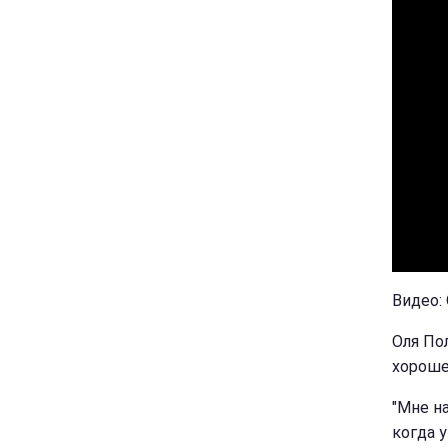
Видео:
Оля По
хороше
"Мне на
когда у