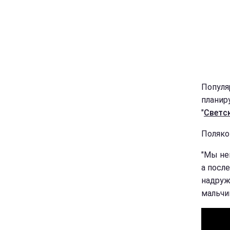
Популя
планир
"
Светс
Поляко
"Мы не
а посл
надруж
мальчик