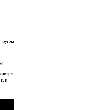
упругом
ю
ей.
январе,
к, и