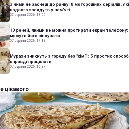
З ними не заснеш до ранку: 8 моторошних серіалів, які
надовго засядуть у пам'яті
07 серпня 2026, 18:09
10 речей, якими не можна протирати екран телефону:
можуть його зіпсувати
07 серпня 2026, 17:18
Мурахи зникнуть з городу без "хімії": 5 простих способі
справді працюють
07 серпня 2026, 16:37
е цікавого