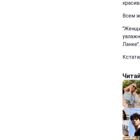
красива
Всем ж
"Женщи
увлажн
Ланке".
Кстати
Чита