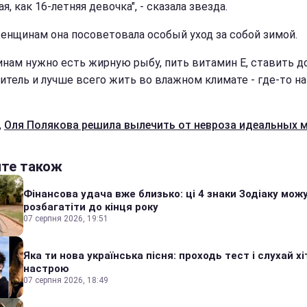
я, как 16-летняя девочка", - сказала звезда.
енщинам она посоветовала особый уход за собой зимой.
нам нужно есть жирную рыбу, пить витамин Е, ставить д
итель и лучше всего жить во влажном климате - где-то н
,
Оля Полякова решила вылечить от невроза идеальных 
йте також
Фінансова удача вже близько: ці 4 знаки Зодіаку мож
розбагатіти до кінця року
07 серпня 2026, 19:51
Яка ти нова українська пісня: проходь тест і слухай хі
настрою
07 серпня 2026, 18:49