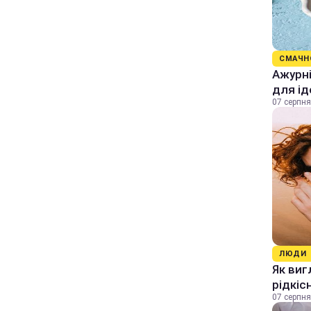
СМАЧН
Ажурні
для ід
07 серпня
ЛЮДИ
Як виг
рідкіс
07 серпня