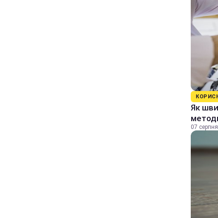
КОРИС
Як шви
методи
07 серпня