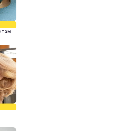
єнтом