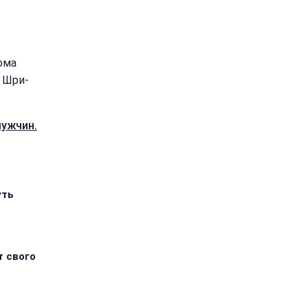
ома
а Шри-
мужчин.
уть
т свого