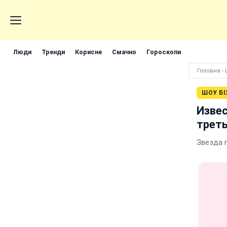
Люди
Тренди
Корисне
Смачно
Гороскопи
Головна
›
ШОУ БІ
Извес
треть
Звезда 