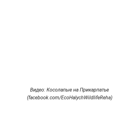
Видео: Косолапые на Прикарпатье
(facebook.com/EcoHalychWildlifeReha)