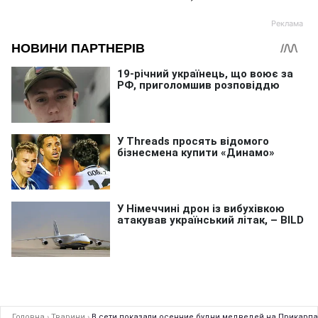
Головна
›
Тварини
›
В сети показали осенние будни медведей на Прикарпа