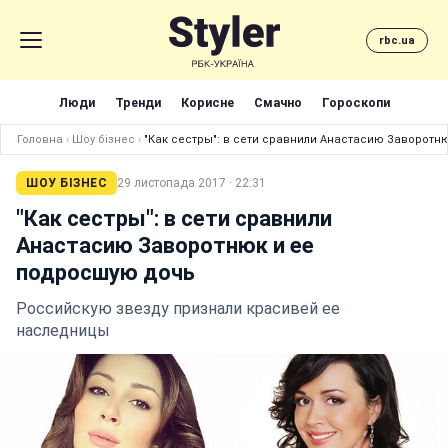
rbc.ua
Люди
Тренди
Корисне
Смачно
Гороскопи
Головна
›
Шоу бізнес
›
"Как сестры": в сети сравнили Анастасию Заворотн
ШОУ БІЗНЕС
29 листопада 2017 · 22:31
"Как сестры": в сети сравнили
Анастасию Заворотнюк и ее
подросшую дочь
Российскую звезду признали красивей ее
наследницы