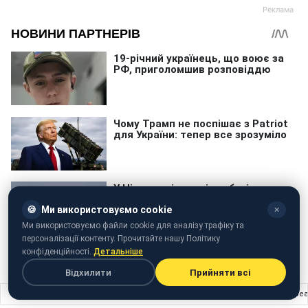
🍪
Ми використовуємо cookie
✕
Ми використовуємо файли cookie для аналізу трафіку та
персоналізації контенту. Прочитайте нашу Політику
конфіденційності.
Детальніше
Відхилити
Прийняти всі
Головна
›
Шоу бізнес
›
"Надолго ли…" Филипп Киркоров неоднозначно отре