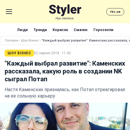
rbc.ua
Люди
Тренди
Корисне
Смачно
Гороскопи
Головна
›
Шоу бізнес
›
"Каждый выбрал развитие": Каменских рассказала, 
ШОУ БІЗНЕС
02 серпня 2018 · 11:43
"Каждый выбрал развитие": Каменских
рассказала, какую роль в создании NK
сыграл Потап
Настя Каменских призналась, как Потап отреагировал
на ее сольную карьеру