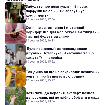
Забудьте про неактуальні: 5 нових
парфумів на осінь, які зберуть усі
компліменти
10 серпня 2026, 17:06
Сонячне затемнення і містичний
Коридор: що для нас готує цей тиждень
і які дні будуть вдалими
10 серпня 2026, 16:33
"Була причепом": як поскандалили
дружини Остапчука і Анатоліча та що
кажуть їхні чоловіки
10 серпня 2026, 15:52
Так диню ви ще не закривали: незвичний
рецепт, який здивує всю родину
10 серпня 2026, 15:27
Встигніть до вересня: експерт назвав
дві рослини, які потрібно обрізати в саду
10 серпня 2026, 14:46