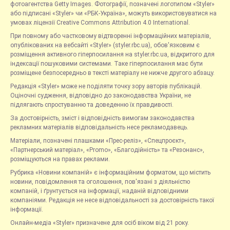
фотоагентства Getty Images. Фотографії, позначені логотипом «Styler»
або підписані «Styler» чи «РБК-Україна», можуть використовуватися на
умовах ліцензії Creative Commons Attribution 4.0 International.
При повному або частковому відтворенні інформаційних матеріалів,
опублікованих на вебсайті «Styler» (styler.rbc.ua), обов'язковим є
розміщення активного гіперпосилання на styler.rbc.ua, відкритого для
індексації пошуковими системами. Таке гіперпосилання має бути
розміщене безпосередньо в тексті матеріалу не нижче другого абзацу.
Редакція «Styler» може не поділяти точку зору авторів публікацій.
Оціночні судження, відповідно до законодавства України, не
підлягають спростуванню та доведенню їх правдивості.
За достовірність, зміст і відповідність вимогам законодавства
рекламних матеріалів відповідальність несе рекламодавець.
Матеріали, позначені плашками «Прес-реліз», «Спецпроєкт»,
«Партнерський матеріал», «Promo», «Благодійність» та «Резонанс»,
розміщуються на правах реклами.
Рубрика «Новини компаній» є інформаційним форматом, що містить
новини, повідомлення та оголошення, пов'язані з діяльністю
компаній, і ґрунтується на інформації, наданій відповідними
компаніями. Редакція не несе відповідальності за достовірність такої
інформації.
Онлайн-медіа «Styler» призначене для осіб віком від 21 року.