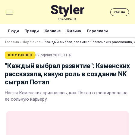
rbc.ua
Люди
Тренди
Корисне
Смачно
Гороскопи
Головна
›
Шоу бізнес
›
"Каждый выбрал развитие": Каменских рассказала, 
ШОУ БІЗНЕС
02 серпня 2018, 11:43
"Каждый выбрал развитие": Каменских
рассказала, какую роль в создании NK
сыграл Потап
Настя Каменских призналась, как Потап отреагировал на
ее сольную карьеру