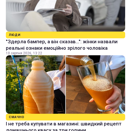
ЛЮДИ
"Здерла бампер, а він сказав...": жінки назвали
реальні ознаки емоційно зрілого чоловіка
10 серпня 2026, 13:22
СМАЧНО
І не треба купувати в магазині: швидкий рецепт
домашнього квасу за три години