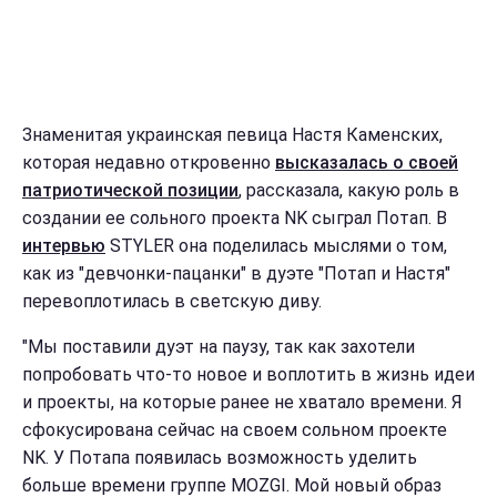
Знаменитая украинская певица Настя Каменских,
которая недавно откровенно
высказалась о своей
патриотической позиции
, рассказала, какую роль в
создании ее сольного проекта NK сыграл Потап. В
интервью
STYLER она поделилась мыслями о том,
как из
"девчонки-пацанки" в дуэте "Потап и Настя"
перевоплотилась в светскую диву.
"Мы поставили дуэт на паузу, так как захотели
попробовать что-то новое и воплотить в жизнь идеи
и проекты, на которые ранее не хватало времени. Я
сфокусирована сейчас на своем сольном проекте
NK. У Потапа появилась возможность уделить
больше времени группе MOZGI. Мой новый образ