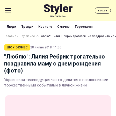
rbc.ua
Люди
Тренди
Корисне
Смачно
Гороскопи
Головна
›
Шоу бізнес
›
"Люблю": Лилия Ребрик трогательно поздравила мам
ШОУ БІЗНЕС
28 липня 2018, 11:30
"Люблю": Лилия Ребрик трогательно
поздравила маму с днем рождения
(фото)
Украинская телеведущая часто делится с поклонниками
торжественными событиями в личной жизни