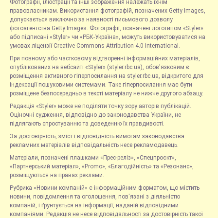
Фотографії, ілюстрації та інші зображення належать їхнім
правовласникам. Використання фотографій, позначених Getty Images,
допускається виключно за наявності письмового дозволу
фотоагентства Getty Images. Фотографії, позначені логотипом «Styler»
або підписані «Styler» чи «РБК-Україна», можуть використовуватися на
умовах ліцензії Creative Commons Attribution 4.0 International.
При повному або частковому відтворенні інформаційних матеріалів,
опублікованих на вебсайті «Styler» (styler.rbc.ua), обов'язковим є
розміщення активного гіперпосилання на styler.rbc.ua, відкритого для
індексації пошуковими системами. Таке гіперпосилання має бути
розміщене безпосередньо в тексті матеріалу не нижче другого абзацу.
Редакція «Styler» може не поділяти точку зору авторів публікацій.
Оціночні судження, відповідно до законодавства України, не
підлягають спростуванню та доведенню їх правдивості.
За достовірність, зміст і відповідність вимогам законодавства
рекламних матеріалів відповідальність несе рекламодавець.
Матеріали, позначені плашками «Прес-реліз», «Спецпроєкт»,
«Партнерський матеріал», «Promo», «Благодійність» та «Резонанс»,
розміщуються на правах реклами.
Рубрика «Новини компаній» є інформаційним форматом, що містить
новини, повідомлення та оголошення, пов'язані з діяльністю
компаній, і ґрунтується на інформації, наданій відповідними
компаніями. Редакція не несе відповідальності за достовірність такої