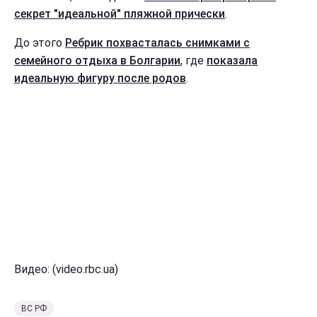
секрет "идеальной" пляжной прически
.
До этого
Ребрик похвасталась снимками с
семейного отдыха в Болгарии
, где
показала
идеальную фигуру после родов
.
Видео: (video.rbc.ua)
ВС РФ