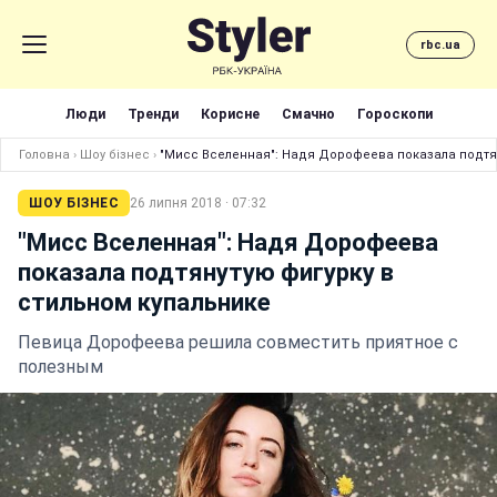
rbc.ua
Люди
Тренди
Корисне
Смачно
Гороскопи
Головна
›
Шоу бізнес
›
"Мисс Вселенная": Надя Дорофеева показала подтян
ШОУ БІЗНЕС
26 липня 2018 · 07:32
"Мисс Вселенная": Надя Дорофеева
показала подтянутую фигурку в
стильном купальнике
Певица Дорофеева решила совместить приятное с
полезным