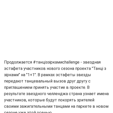
Продолжается #танціззіркамиchallenge - звездная
эстафета участников нового сезона проекта "Танці з
зірками" на "1+1". В рамках эстафеты звезды
передают танцевальный вызов друг другу с
приглашением принять участие в проекте. В
результате звездного челленджа страна узнает имена
участников, которые будут покорять зрителей
своими зажигательными танцами на паркете в новом
сезоне уже этой осенью.