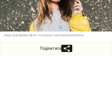
Надя Дорофеева (фото: instagram.com/nadyadorofeeva)
Поділитися