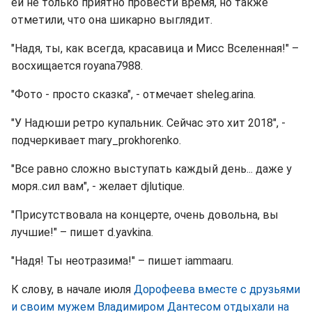
ей не только приятно провести время, но также
отметили, что она шикарно выглядит.
"Надя, ты, как всегда, красавица и Мисс Вселенная!" –
восхищается royana7988.
"Фото - просто сказка", - отмечает sheleg.arina.
"У Надюши ретро купальник. Сейчас это хит 2018", -
подчеркивает mary_prokhorenko.
"Все равно сложно выступать каждый день... даже у
моря..сил вам", - желает djlutique.
"Присутствовала на концерте, очень довольна, вы
лучшие!" – пишет d.yavkina.
"Надя! Ты неотразима!" – пишет iammaaru.
К слову, в начале июля
Дорофеева вместе с друзьями
и своим мужем Владимиром Дантесом отдыхали на