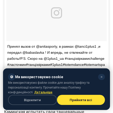
Принял вызов от @anitasporty, в рамках @tanci1plus1 ,и
передал @babaslavka ! И впредь, не отвлекайте от
работы!P.S. Скоро на @1plus1_ua #танціззіркамиchallenge
#ласточкин#танцiззiрками#1plus1#totemdance#totemartspa
ce#totemkids#totemdanceschool#redfoxes
🍪
Ми використовуємо cookie
✕
A post shared by
Игорь
(@lastochkin_igor) on
Jul 25, 2018 at 3:05am PDT
Ми використовуємо файли cookie для аналізу трафіку та
персоналізації контенту. Прочитайте нашу Політику
Игорь Ласточкин примет участие в шоу "Танці з зірками"
конфіденційності.
Детальніше
До сих пор все звезды принимали вызов
Відхилити
Прийняти всі
#танціззіркамиchallenge, но согласится ли Слава
Каминская испытать свои танцевальные