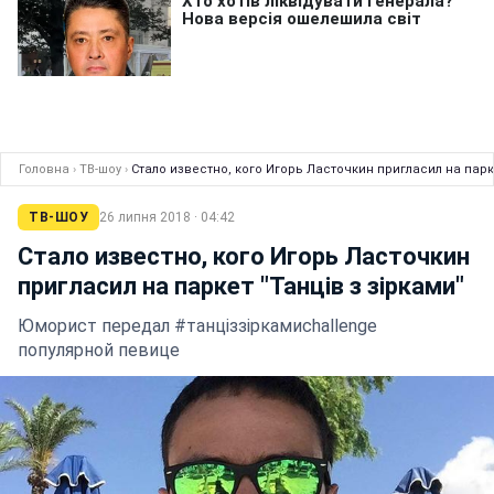
Головна
›
ТВ-шоу
›
Стало известно, кого Игорь Ласточкин пригласил на парке
ТВ-ШОУ
26 липня 2018 · 04:42
Стало известно, кого Игорь Ласточкин
пригласил на паркет "Танців з зірками"
Юморист передал #танціззіркамиchallenge
популярной певице