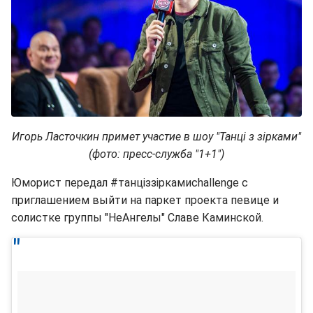
Игорь Ласточкин примет участие в шоу "Танці з зірками"
(фото: пресс-служба "1+1")
Юморист передал #танціззіркамиchallenge с
приглашением выйти на паркет проекта певице и
солистке группы "НеАнгелы" Славе Каминской.