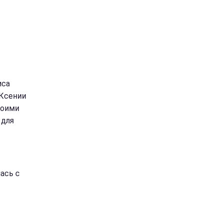
иса
 Ксении
воими
 для
ась с
-