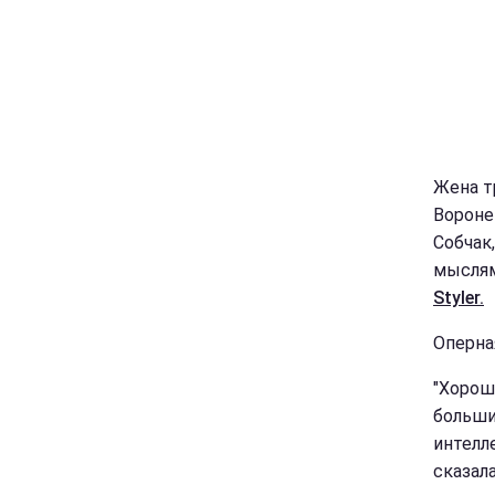
Жена т
Вороне
Собчак
мыслям
Styler.
Оперна
"Хорош
больши
интелл
сказал