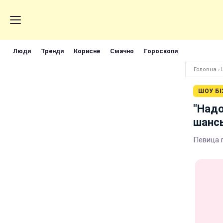
Люди
Тренди
Корисне
Смачно
Гороскопи
Головна
›
ШОУ БІ
"Надо
шансы
Певица 