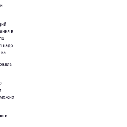
ой
щий
ения в
по
я надо
ва.
овала
ю
м
а можно
и с