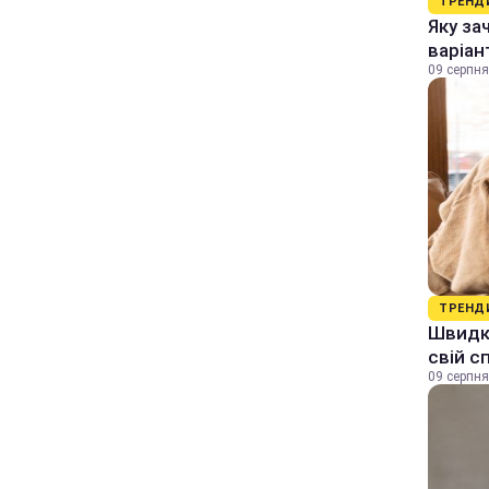
ТРЕНД
Яку за
варіан
09 серпня
ТРЕНД
Швидки
свій с
09 серпня