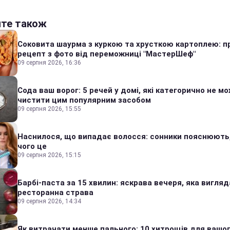
йте також
Соковита шаурма з куркою та хрусткою картоплею: п
рецепт з фото від переможниці "МастерШеф"
09 серпня 2026, 16:36
Сода ваш ворог: 5 речей у домі, які категорично не м
чистити цим популярним засобом
09 серпня 2026, 15:55
Наснилося, що випадає волосся: сонники пояснюють
чого це
09 серпня 2026, 15:15
Барбі-паста за 15 хвилин: яскрава вечеря, яка вигляд
ресторанна страва
09 серпня 2026, 14:34
Як витрачати менше пального: 10 хитрощів для вашог