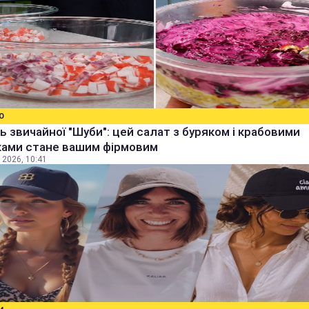
О
ь звичайної "Шуби": цей салат з буряком і крабовими
ками стане вашим фірмовим
 2026, 10:41