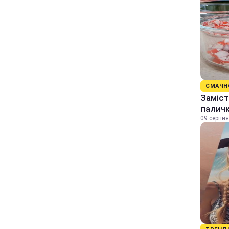
СМАЧН
Заміст
палич
09 серпня