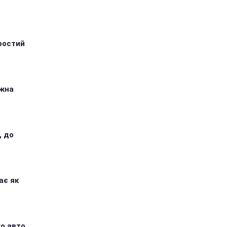
ростий
ожна
, до
ає як
о авто,