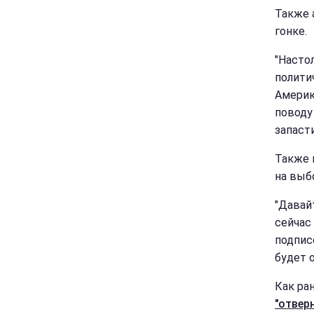
Также 
гонке.
"Насто
полити
Америк
поводу
запасти
Также 
на выб
"Давай
сейчас 
подпис
будет о
Как ран
"отвер