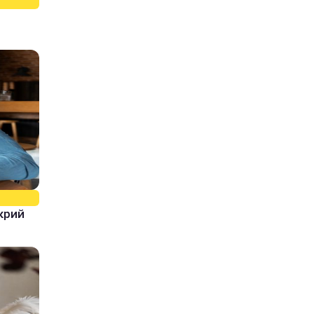
і
крий