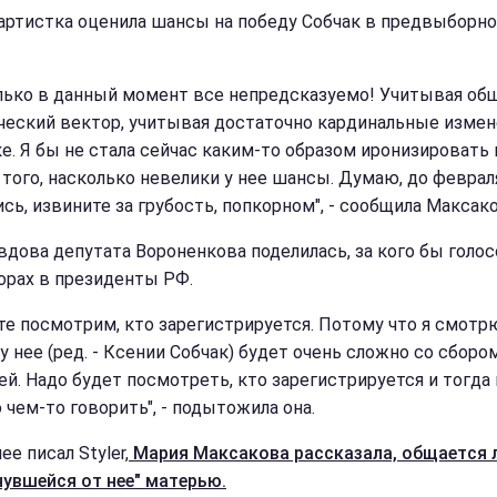
артистка оценила шансы на победу Собчак в предвыборн
лько в данный момент все непредсказуемо! Учитывая об
ческий вектор, учитывая достаточно кардинальные измен
е. Я бы не стала сейчас каким-то образом иронизировать 
 того, насколько невелики у нее шансы. Думаю, до феврал
сь, извините за грубость, попкорном", - сообщила Максако
вдова депутата Вороненкова поделилась, за кого бы голос
орах в президенты РФ.
те посмотрим, кто зарегистрируется. Потому что я смотр
у нее (ред. - Ксении Собчак) будет очень сложно со сборо
ей. Надо будет посмотреть, кто зарегистрируется и тогд
 чем-то говорить", - подытожила она.
ее писал Styler,
Мария Максакова рассказала, общается л
нувшейся от нее" матерью.