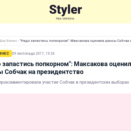
Шоу бізнес
›
"Надо запастись попкорном": Максакова оценила шансы Собчак 
ЗНЕС
09 листопада 2017, 19:26
 запастись попкорном": Максакова оцени
 Собчак на президентство
прокомментировала участие Собчак в президентских выборах