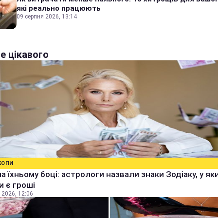
які реально працюють
09 серпня 2026, 13:14
е цікавого
КОПИ
а їхньому боці: астрологи назвали знаки Зодіаку, у як
 є гроші
 2026, 12:06