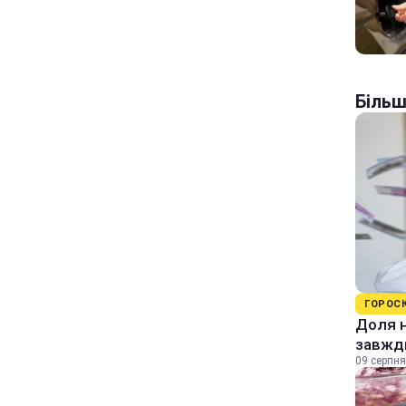
Більш
ГОРОС
Доля н
завжди
09 серпня