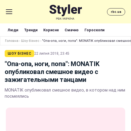
rbc.ua
Люди
Тренди
Корисне
Смачно
Гороскопи
Головна
›
Шоу бізнес
›
"Опа-опа, ноги, попа": MONATIK опубликовал смешн
ШОУ БІЗНЕС
22 липня 2018, 23:45
"Опа-опа, ноги, попа": MONATIK
опубликовал смешное видео с
зажигательными танцами
MONATIK опубликовал смешное видео, в котором над ним
посмеялись