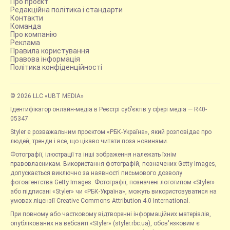
Про проєкт
Редакційна політика і стандарти
Контакти
Команда
Про компанію
Реклама
Правила користування
Правова інформація
Політика конфіденційності
© 2026 LLC «UBT MEDIA»
Ідентифікатор онлайн-медіа в Реєстрі суб’єктів у сфері медіа — R40-
05347
Styler є розважальним проєктом «РБК-Україна», який розповідає про
людей, тренди і все, що цікаво читати поза новинами.
Фотографії, ілюстрації та інші зображення належать їхнім
правовласникам. Використання фотографій, позначених Getty Images,
допускається виключно за наявності письмового дозволу
фотоагентства Getty Images. Фотографії, позначені логотипом «Styler»
або підписані «Styler» чи «РБК-Україна», можуть використовуватися на
умовах ліцензії Creative Commons Attribution 4.0 International.
При повному або частковому відтворенні інформаційних матеріалів,
опублікованих на вебсайті «Styler» (styler.rbc.ua), обов'язковим є