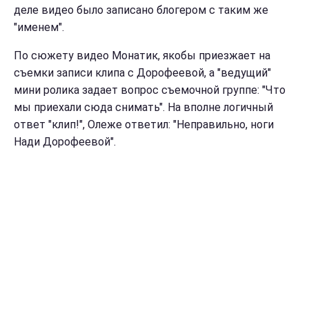
деле видео было записано блогером с таким же
"именем".
По сюжету видео Монатик, якобы приезжает на
съемки записи клипа с Дорофеевой, а "ведущий"
мини ролика задает вопрос съемочной группе: "Что
мы приехали сюда снимать". На вполне логичный
ответ "клип!", Олеже ответил: "Неправильно, ноги
Нади Дорофеевой".