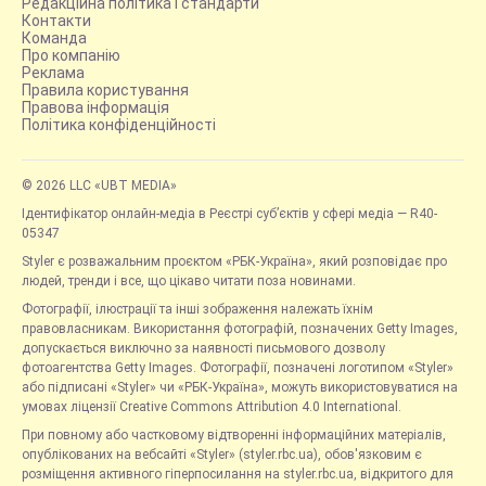
Редакційна політика і стандарти
Контакти
Команда
Про компанію
Реклама
Правила користування
Правова інформація
Політика конфіденційності
© 2026 LLC «UBT MEDIA»
Ідентифікатор онлайн-медіа в Реєстрі суб’єктів у сфері медіа — R40-
05347
Styler є розважальним проєктом «РБК-Україна», який розповідає про
людей, тренди і все, що цікаво читати поза новинами.
Фотографії, ілюстрації та інші зображення належать їхнім
правовласникам. Використання фотографій, позначених Getty Images,
допускається виключно за наявності письмового дозволу
фотоагентства Getty Images. Фотографії, позначені логотипом «Styler»
або підписані «Styler» чи «РБК-Україна», можуть використовуватися на
умовах ліцензії Creative Commons Attribution 4.0 International.
При повному або частковому відтворенні інформаційних матеріалів,
опублікованих на вебсайті «Styler» (styler.rbc.ua), обов'язковим є
розміщення активного гіперпосилання на styler.rbc.ua, відкритого для