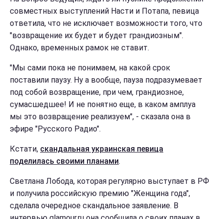
совместных выступлений Насти и Потапа, певица
ответила, что не исключает возможности того, что
"возвращение их будет и будет грандиозным".
Однако, временных рамок не ставит.
"Мы сами пока не понимаем, на какой срок
поставили паузу. Ну а вообще, пауза подразумевает
под собой возвращение, при чем, грандиозное,
сумасшедшее! И не понятно еще, в каком амплуа
мы это возвращение реализуем", - сказала она в
эфире "Русского Радио".
Кстати,
скандальная украинская певица
поделилась своими планами
.
Светлана Лобода, которая регулярно выступает в РФ
и получила российскую премию "Женщина года",
сделала очередное скандальное заявление. В
интервью glamour.ru она сообщила о своих планах в