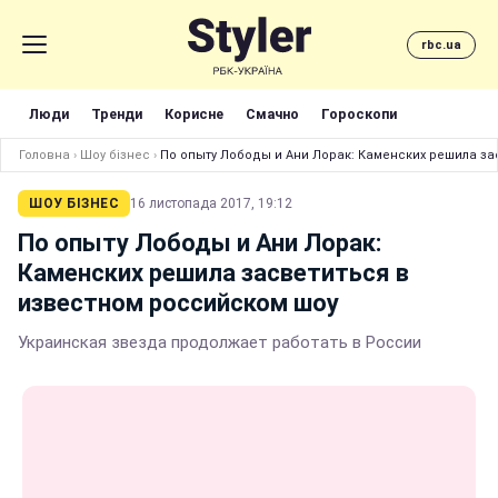
rbc.ua
Люди
Тренди
Корисне
Смачно
Гороскопи
Головна
›
Шоу бізнес
›
По опыту Лободы и Ани Лорак: Каменских решила за
ШОУ БІЗНЕС
16 листопада 2017, 19:12
По опыту Лободы и Ани Лорак:
Каменских решила засветиться в
известном российском шоу
Украинская звезда продолжает работать в России