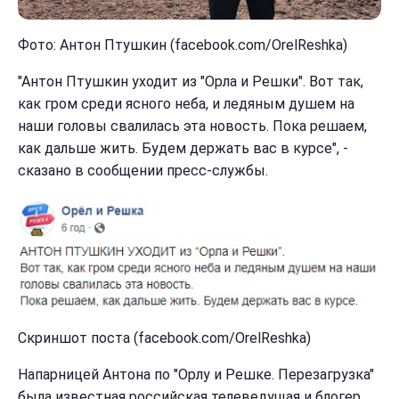
Фото: Антон Птушкин (facebook.com/OrelReshka)
"Антон Птушкин уходит из "Орла и Решки". Вот так,
как гром среди ясного неба, и ледяным душем на
наши головы свалилась эта новость. Пока решаем,
как дальше жить. Будем держать вас в курсе", -
сказано в сообщении пресс-службы.
Скриншот поста (facebook.com/OrelReshka)
Напарницей Антона по "Орлу и Решке. Перезагрузка"
была известная российская телеведущая и блогер