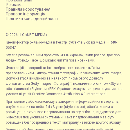
Реклама
Правила користування
Правова інформація
Політика конфіденційності
© 2026 LLC «UBT MEDIA»
Ідентифікатор онлайн-медіа в Реєстрі суб’єктів у сфері медіа — R40-
05347
Styler є розважальним проєктом «РБК-Україна», який розповідає про
людей, тренди і все, що цікаво читати поза новинами.
Фотографії, ілюстрації та інші зображення належать їхнім
правовласникам. Використання фотографій, позначених Getty Images,
допускається виключно за наявності письмового дозволу
фотоагентства Getty Images. Фотографії, позначені логотипом «Styler»
або підписані «Styler» чи «РБК-Україна», можуть використовуватися на
умовах ліцензії Creative Commons Attribution 4.0 International.
При повному або частковому відтворенні інформаційних матеріалів,
опублікованих на вебсайті «Styler» (styler.rbc.ua), обов'язковим є
розміщення активного гіперпосилання на styler.rbc.ua, відкритого для
індексації пошуковими системами. Таке гіперпосилання має бути
розміщене безпосередньо в тексті матеріалу не нижче другого абзацу.
Редакція «Styler» може не поділяти точку зору авторів публікацій.