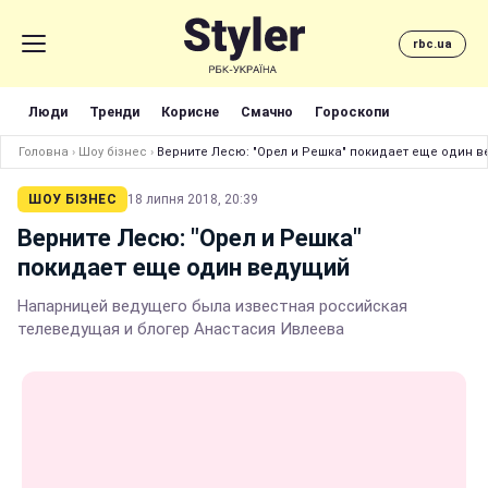
rbc.ua
Люди
Тренди
Корисне
Смачно
Гороскопи
Головна
›
Шоу бізнес
›
Верните Лесю: "Орел и Решка" покидает еще один 
ШОУ БІЗНЕС
18 липня 2018, 20:39
Верните Лесю: "Орел и Решка"
покидает еще один ведущий
Напарницей ведущего была известная российская
телеведущая и блогер Анастасия Ивлеева