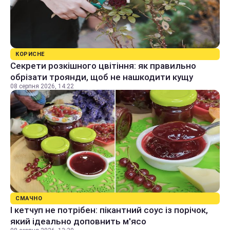
КОРИСНЕ
Секрети розкішного цвітіння: як правильно
обрізати троянди, щоб не нашкодити кущу
08 серпня 2026, 14:22
СМАЧНО
І кетчуп не потрібен: пікантний соус із порічок,
який ідеально доповнить м'ясо