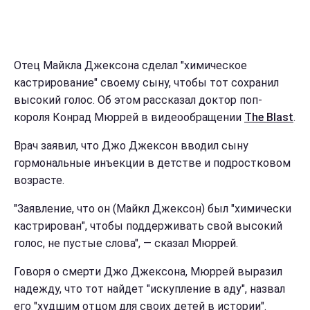
Отец Майкла Джексона сделал "химическое
кастрирование" своему сыну, чтобы тот сохранил
высокий голос. Об этом рассказал доктор поп-
короля Конрад Мюррей в видеообращении
The Blast
.
Врач заявил, что Джо Джексон вводил сыну
гормональные инъекции в детстве и подростковом
возрасте.
"Заявление, что он (Майкл Джексон) был "химически
кастрирован", чтобы поддерживать свой высокий
голос, не пустые слова", — сказал Мюррей.
Говоря о смерти Джо Джексона, Мюррей выразил
надежду, что тот найдет "искупление в аду", назвал
его "худшим отцом для своих детей в истории".