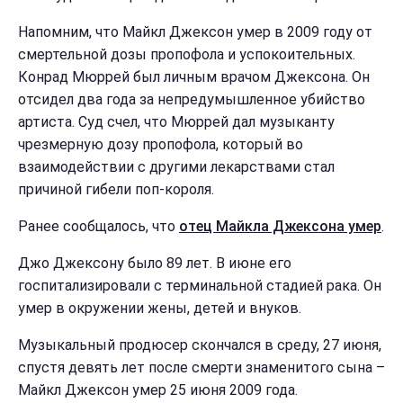
Напомним, что Майкл Джексон умер в 2009 году от
смертельной дозы пропофола и успокоительных.
Конрад Мюррей был личным врачом Джексона. Он
отсидел два года за непредумышленное убийство
артиста. Суд счел, что Мюррей дал музыканту
чрезмерную дозу пропофола, который во
взаимодействии с другими лекарствами стал
причиной гибели поп-короля.
Ранее сообщалось, что
отец Майкла Джексона умер
.
Джо Джексону было 89 лет. В июне его
госпитализировали с терминальной стадией рака. Он
умер в окружении жены, детей и внуков.
Музыкальный продюсер скончался в среду, 27 июня,
спустя девять лет после смерти знаменитого сына –
Майкл Джексон умер 25 июня 2009 года.