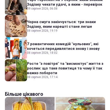
Зодіаку чекати удачі, а яким - перевірок
09 серпня 2026, 06:08
Чорна смуга закінчується: три знаки
Зодіаку, яким нарешті стане легше
08 серпня 2026, 19:19
7 романтичних комедій "нульових", які
хочеться передивлятися знову і знову
08 серпня 2026, 18:02
Росте "з повітря" та "висмоктує" життя з
рослин: що таке повитиця та чому її так
важко побороти
08 серпня 2026, 17:14
Більше цікавого