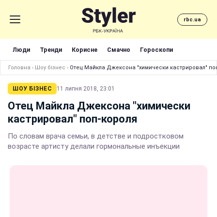
rbc.ua
Люди
Тренди
Корисне
Смачно
Гороскопи
Головна
›
Шоу бізнес
›
Отец Майкла Джексона "химически кастрировал" по
ШОУ БІЗНЕС
11 липня 2018, 23:01
Отец Майкла Джексона "химически
кастрировал" поп-короля
По словам врача семьи, в детстве и подростковом
возрасте артисту делали гормональные инъекции