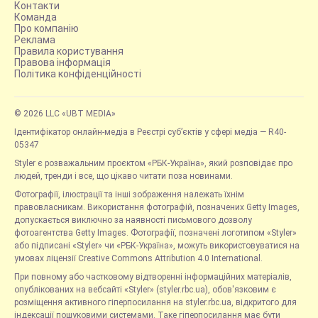
Контакти
Команда
Про компанію
Реклама
Правила користування
Правова інформація
Політика конфіденційності
© 2026 LLC «UBT MEDIA»
Ідентифікатор онлайн-медіа в Реєстрі суб’єктів у сфері медіа — R40-
05347
Styler є розважальним проєктом «РБК-Україна», який розповідає про
людей, тренди і все, що цікаво читати поза новинами.
Фотографії, ілюстрації та інші зображення належать їхнім
правовласникам. Використання фотографій, позначених Getty Images,
допускається виключно за наявності письмового дозволу
фотоагентства Getty Images. Фотографії, позначені логотипом «Styler»
або підписані «Styler» чи «РБК-Україна», можуть використовуватися на
умовах ліцензії Creative Commons Attribution 4.0 International.
При повному або частковому відтворенні інформаційних матеріалів,
опублікованих на вебсайті «Styler» (styler.rbc.ua), обов'язковим є
розміщення активного гіперпосилання на styler.rbc.ua, відкритого для
індексації пошуковими системами. Таке гіперпосилання має бути