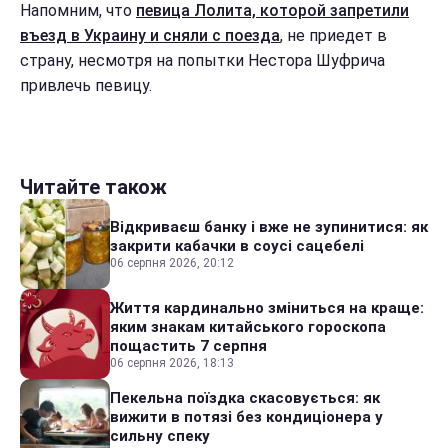
Напомним, что
певица Лолита, которой запретили
въезд в Украину и сняли с поезда
, не приедет в
страну, несмотря на попытки Нестора Шуфрича
привлечь певицу.
Читайте також
Відкриваєш банку і вже не зупинитися: як
закрити кабачки в соусі сацебелі
06 серпня 2026, 20:12
Життя кардинально зміниться на краще:
яким знакам китайського гороскопа
пощастить 7 серпня
06 серпня 2026, 18:13
Пекельна поїздка скасовується: як
вижити в потязі без кондиціонера у
сильну спеку