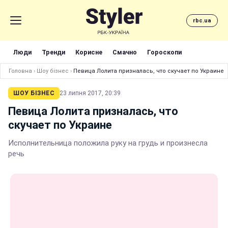
rbc.ua
Люди
Тренди
Корисне
Смачно
Гороскопи
Головна
›
Шоу бізнес
›
Певица Лолита призналась, что скучает по Украине
ШОУ БІЗНЕС
23 липня 2017, 20:39
Певица Лолита призналась, что
скучает по Украине
Исполнительница положила руку на грудь и произнесла
речь