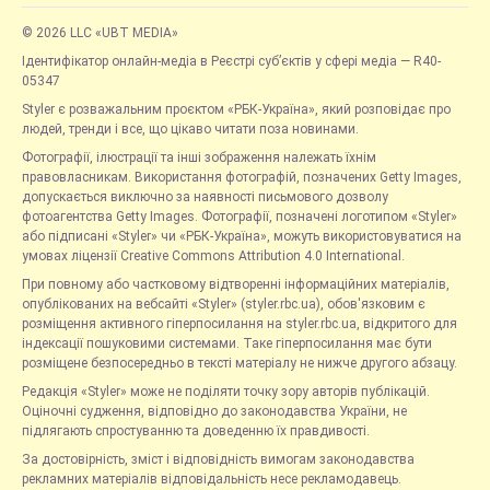
© 2026 LLC «UBT MEDIA»
Ідентифікатор онлайн-медіа в Реєстрі суб’єктів у сфері медіа — R40-
05347
Styler є розважальним проєктом «РБК-Україна», який розповідає про
людей, тренди і все, що цікаво читати поза новинами.
Фотографії, ілюстрації та інші зображення належать їхнім
правовласникам. Використання фотографій, позначених Getty Images,
допускається виключно за наявності письмового дозволу
фотоагентства Getty Images. Фотографії, позначені логотипом «Styler»
або підписані «Styler» чи «РБК-Україна», можуть використовуватися на
умовах ліцензії Creative Commons Attribution 4.0 International.
При повному або частковому відтворенні інформаційних матеріалів,
опублікованих на вебсайті «Styler» (styler.rbc.ua), обов'язковим є
розміщення активного гіперпосилання на styler.rbc.ua, відкритого для
індексації пошуковими системами. Таке гіперпосилання має бути
розміщене безпосередньо в тексті матеріалу не нижче другого абзацу.
Редакція «Styler» може не поділяти точку зору авторів публікацій.
Оціночні судження, відповідно до законодавства України, не
підлягають спростуванню та доведенню їх правдивості.
За достовірність, зміст і відповідність вимогам законодавства
рекламних матеріалів відповідальність несе рекламодавець.