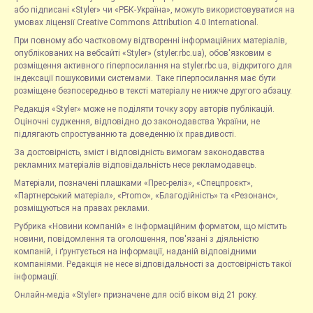
або підписані «Styler» чи «РБК-Україна», можуть використовуватися на
умовах ліцензії Creative Commons Attribution 4.0 International.
При повному або частковому відтворенні інформаційних матеріалів,
опублікованих на вебсайті «Styler» (styler.rbc.ua), обов'язковим є
розміщення активного гіперпосилання на styler.rbc.ua, відкритого для
індексації пошуковими системами. Таке гіперпосилання має бути
розміщене безпосередньо в тексті матеріалу не нижче другого абзацу.
Редакція «Styler» може не поділяти точку зору авторів публікацій.
Оціночні судження, відповідно до законодавства України, не
підлягають спростуванню та доведенню їх правдивості.
За достовірність, зміст і відповідність вимогам законодавства
рекламних матеріалів відповідальність несе рекламодавець.
Матеріали, позначені плашками «Прес-реліз», «Спецпроєкт»,
«Партнерський матеріал», «Promo», «Благодійність» та «Резонанс»,
розміщуються на правах реклами.
Рубрика «Новини компаній» є інформаційним форматом, що містить
новини, повідомлення та оголошення, пов'язані з діяльністю
компаній, і ґрунтується на інформації, наданій відповідними
компаніями. Редакція не несе відповідальності за достовірність такої
інформації.
Онлайн-медіа «Styler» призначене для осіб віком від 21 року.