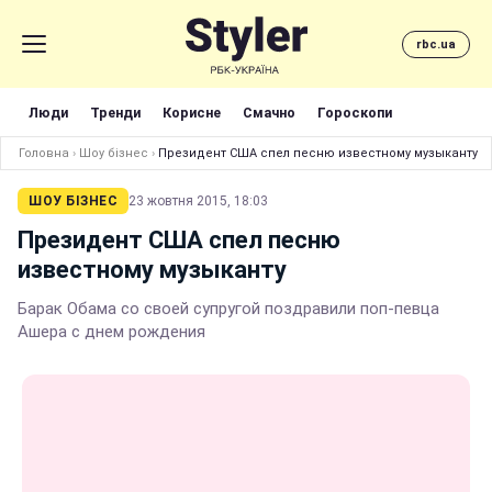
rbc.ua
Люди
Тренди
Корисне
Смачно
Гороскопи
Головна
›
Шоу бізнес
›
Президент США спел песню известному музыканту
ШОУ БІЗНЕС
23 жовтня 2015, 18:03
Президент США спел песню
известному музыканту
Барак Обама со своей супругой поздравили поп-певца
Ашера с днем рождения