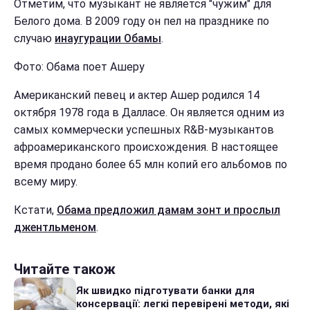
Отметим, что музыкант не является "чужим" для
Белого дома. В 2009 году он пел на празднике по
случаю
инаугурации Обамы
.
Фото: Обама поет Ашеру
Американский певец и актер Ашер родился 14
октября 1978 года в Далласе. Он является одним из
самых коммерчески успешных R&B-музыкантов
афроамериканского происхождения. В настоящее
время продано более 65 млн копий его альбомов по
всему миру.
Кстати,
Обама предложил дамам зонт и прослыл
джентльменом
.
Читайте також
Як швидко підготувати банки для
консервації: легкі перевірені методи, які