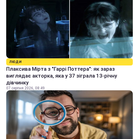
ЛЮДИ
Плаксива Мірта з "Гаррі Поттера": як зараз
виглядає акторка, яка у 37 зіграла 13-річну
дівчинку
07 серпня 2026, 08:49