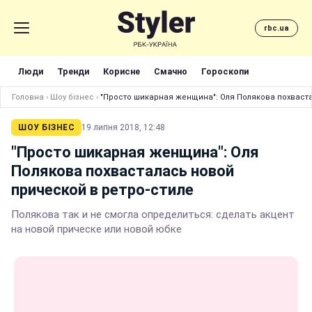
rbc.ua
Люди
Тренди
Корисне
Смачно
Гороскопи
Головна
›
Шоу бізнес
›
"Просто шикарная женщина": Оля Полякова похваста
ШОУ БІЗНЕС
19 липня 2018, 12:48
"Просто шикарная женщина": Оля
Полякова похвасталась новой
прической в ретро-стиле
Полякова так и не смогла определиться: сделать акцент
на новой прическе или новой юбке