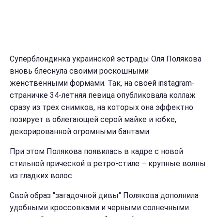
Суперблондинка украинской эстрады Оля Полякова
вновь блеснула своими роскошными
женственными формами. Так, на своей instagram-
страничке 34-летняя певица опубликовала коллаж
сразу из трех снимков, на которых она эффектно
позирует в облегающей серой майке и юбке,
декорированной огромными бантами.
При этом Полякова появилась в кадре с новой
стильной прической в ретро-стиле – крупные волны
из гладких волос.
Свой образ "загадочной дивы" Полякова дополнила
удобными кроссовками и черными солнечными