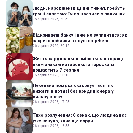
Люди, народжені в ці дні тижня, гребуть
гроші лопатою: їм пощастило з пелюшок
06 серпня 2026, 20:59
Відкриваєш банку і вже не зупинитися: як
закрити кабачки в соусі сацебелі
06 серпня 2026, 20:12
Життя кардинально зміниться на краще:
яким знакам китайського гороскопа
пощастить 7 серпня
06 серпня 2026, 18:13
Пекельна поїздка скасовується: як
вижити в потязі без кондиціонера у
сильну спеку
06 серпня 2026, 17:25
Тихе розлучення: 8 ознак, що людина вас
уже кинула, хоча ще поруч
06 серпня 2026, 16:55