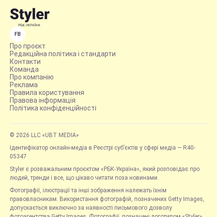
FB
Про проєкт
Редакційна політика і стандарти
Контакти
Команда
Про компанію
Реклама
Правила користування
Правова інформація
Політика конфіденційності
© 2026 LLC «UBT MEDIA»
Ідентифікатор онлайн-медіа в Реєстрі суб’єктів у сфері медіа — R40-
05347
Styler є розважальним проєктом «РБК-Україна», який розповідає про
людей, тренди і все, що цікаво читати поза новинами.
Фотографії, ілюстрації та інші зображення належать їхнім
правовласникам. Використання фотографій, позначених Getty Images,
допускається виключно за наявності письмового дозволу
фотоагентства Getty Images. Фотографії, позначені логотипом «Styler»