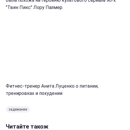
была похожа на героиню культового сериала 90-х
"Твин Пикс" Лору Палмер.
Фитнес-тренер Анита Луценко о питании,
тренировках и похудении
задежание
Читайте також