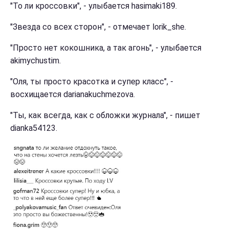
"То ли кроссовки", - улыбается hasimaki189.
"Звезда со всех сторон", - отмечает lorik_she.
"Просто нет кокошника, а так агонь", - улыбается
akimychustim.
"Оля, ты просто красотка и супер класс", -
восхищается darianakuchmezova.
"Ты, как всегда, как с обложки журнала", - пишет
dianka54123.