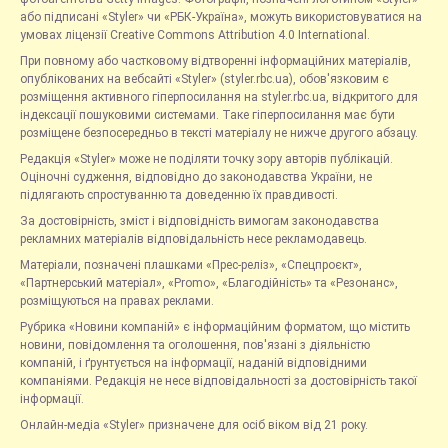
або підписані «Styler» чи «РБК-Україна», можуть використовуватися на
умовах ліцензії Creative Commons Attribution 4.0 International.
При повному або частковому відтворенні інформаційних матеріалів,
опублікованих на вебсайті «Styler» (styler.rbc.ua), обов'язковим є
розміщення активного гіперпосилання на styler.rbc.ua, відкритого для
індексації пошуковими системами. Таке гіперпосилання має бути
розміщене безпосередньо в тексті матеріалу не нижче другого абзацу.
Редакція «Styler» може не поділяти точку зору авторів публікацій.
Оціночні судження, відповідно до законодавства України, не
підлягають спростуванню та доведенню їх правдивості.
За достовірність, зміст і відповідність вимогам законодавства
рекламних матеріалів відповідальність несе рекламодавець.
Матеріали, позначені плашками «Прес-реліз», «Спецпроєкт»,
«Партнерський матеріал», «Promo», «Благодійність» та «Резонанс»,
розміщуються на правах реклами.
Рубрика «Новини компаній» є інформаційним форматом, що містить
новини, повідомлення та оголошення, пов'язані з діяльністю
компаній, і ґрунтується на інформації, наданій відповідними
компаніями. Редакція не несе відповідальності за достовірність такої
інформації.
Онлайн-медіа «Styler» призначене для осіб віком від 21 року.