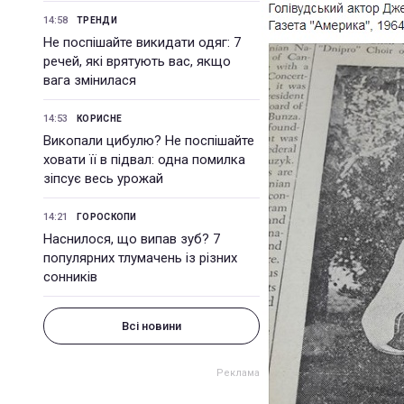
14:58
ТРЕНДИ
Не поспішайте викидати одяг: 7
речей, які врятують вас, якщо
вага змінилася
14:53
КОРИСНЕ
Викопали цибулю? Не поспішайте
ховати її в підвал: одна помилка
зіпсує весь урожай
14:21
ГОРОСКОПИ
Наснилося, що випав зуб? 7
популярних тлумачень із різних
сонників
Всі новини