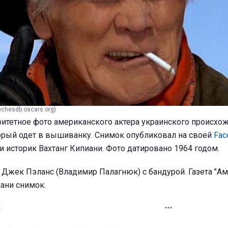
chesdb.oscars.org)
ритетное фото американского актера украинского происхо
орый одет в вышиванку. Снимок опубликовал на своей
Fac
и историк Вахтанг Кипиани. Фото датировано 1964 годом.
 Джек Пэланс (Владимир Палагнюк) с бандурой. Газета "Ам
иани снимок.