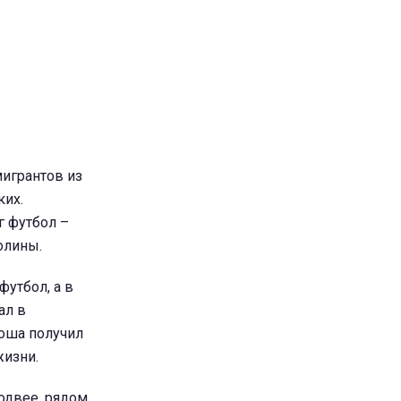
мигрантов из
ких.
г футбол –
олины.
футбол, а в
ал в
ноша получил
жизни.
родвее, рядом