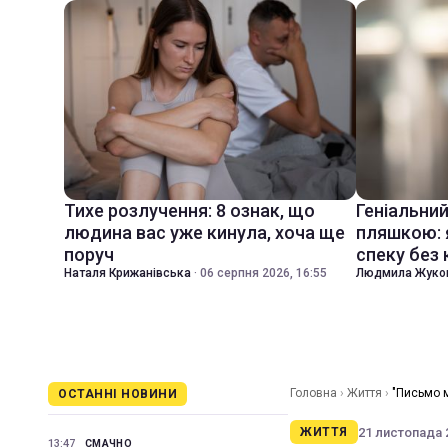
Тихе розлучення: 8 ознак, що
Геніальни
людина вас уже кинула, хоча ще
пляшкою: 
поруч
спеку без
Наталя Крижанівська
·
06 серпня 2026, 16:55
Людмила Жуко
Головна
›
Життя
›
"Письмо 
ОСТАННІ НОВИНИ
21 листопада 2
ЖИТТЯ
13:47
СМАЧНО