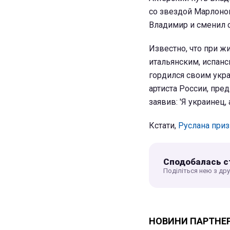
со звездой Марлоном
Владимир и сменил 
Известно, что при ж
итальянским, испанс
гордился своим укр
артиста России, пре
заявив: 'Я украинец, 
Кстати,
Руслана при
Сподобалась с
Поділіться нею з др