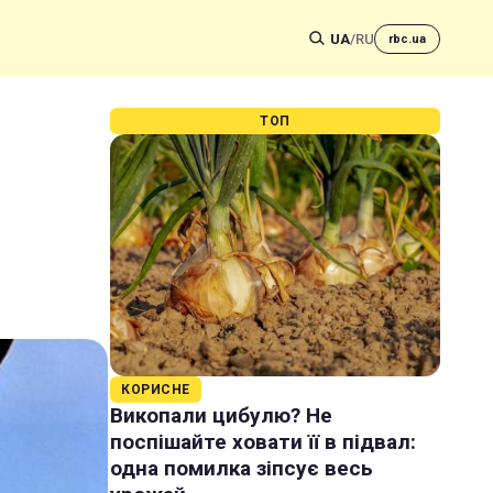
UA
/
RU
rbc.ua
ТОП
КОРИСНЕ
Викопали цибулю? Не
поспішайте ховати її в підвал:
одна помилка зіпсує весь