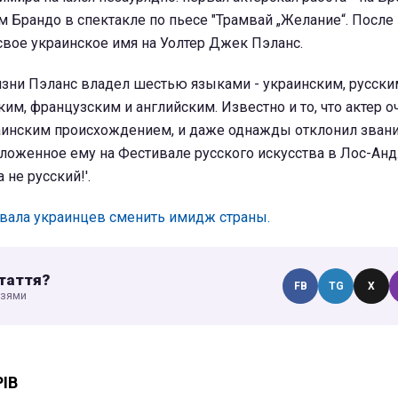
 Брандо в спектакле по пьесе "Трамвай „Желание“. После 
свое украинское имя на Уолтер Джек Пэланс.
изни Пэланс владел шестью языками - украинским, русски
ким, французским и английским. Известно и то, что актер о
аинским происхождением, и даже однажды отклонил звани
дложенное ему на Фестивале русского искусства в Лос-Ан
а не русский!'.
звала украинцев сменить имидж страны.
таття?
FB
TG
X
узями