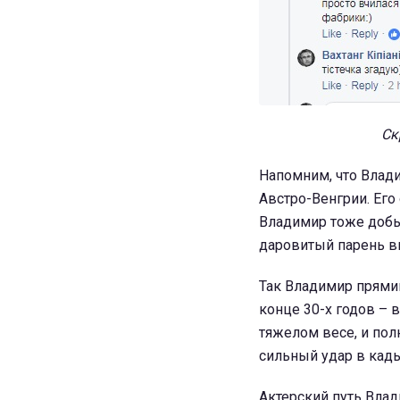
Ск
Напомним, что Влади
Австро-Венгрии. Его
Владимир тоже добыв
даровитый парень в
Так Владимир прямик
конце 30-х годов –
тяжелом весе, и по
сильный удар в кады
Актерский путь Влад