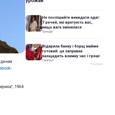
урожай
Не поспішайте викидати одяг:
7 речей, які врятують вас,
якщо вага змінилася
Тренди
Відкрила банку і борщ майже
готовий: ця заправка
заощадить взимку час і гроші
Смачно
ждения
ebook-
ерика", 1964