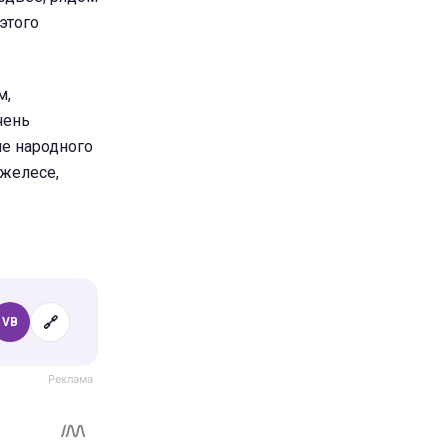
этого
м,
чень
е народного
джелесе,
🔗
VB