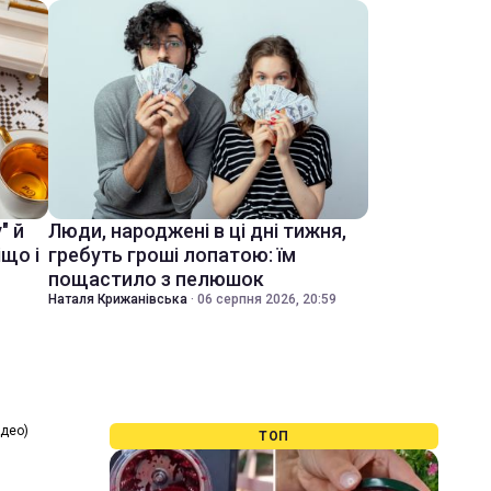
" й
Люди, народжені в ці дні тижня,
іщо і
гребуть гроші лопатою: їм
пощастило з пелюшок
Наталя Крижанівська
·
06 серпня 2026, 20:59
идео)
ТОП