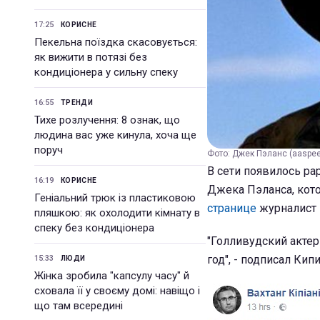
17:25
КОРИСНЕ
Пекельна поїздка скасовується:
як вижити в потязі без
кондиціонера у сильну спеку
16:55
ТРЕНДИ
Тихе розлучення: 8 ознак, що
людина вас уже кинула, хоча ще
поруч
Фото: Джек Пэланс (aaspee
В сети появилось ра
16:19
КОРИСНЕ
Джека Пэланса, кот
Геніальний трюк із пластиковою
странице
журналист 
пляшкою: як охолодити кімнату в
спеку без кондиціонера
"Голливудский актер
год", - подписал Кип
15:33
ЛЮДИ
Жінка зробила "капсулу часу" й
сховала її у своєму домі: навіщо і
що там всередині