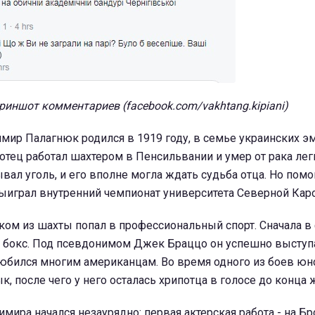
риншот комментариев (facebook.com/vakhtang.kipiani)
мир Палагнюк родился в 1919 году, в семье украинских э
 отец работал шахтером в Пенсильвании и умер от рака лег
ал уголь, и его вполне могла ждать судьба отца. Но помо
ыиграл внутренний чемпионат университета Северной Кар
ом из шахты попал в профессиональный спорт. Сначала в 
 в бокс. Под псевдонимом Джек Браццо он успешно выступ
любился многим американцам. Во время одного из боев ю
к, после чего у него осталась хрипотца в голосе до конца 
имира начался незаурядно: первая актерская работа - на Б