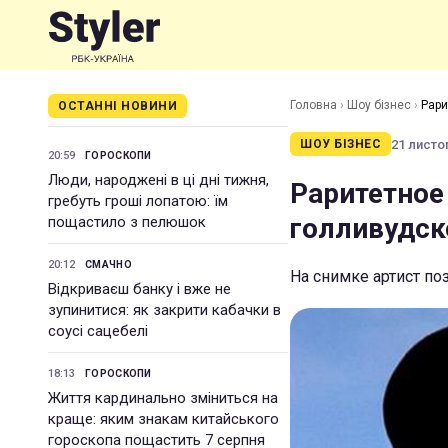
Головна
›
Шоу бізнес
›
Рари
ОСТАННІ НОВИНИ
21 листоп
ШОУ БІЗНЕС
20:59
ГОРОСКОПИ
Люди, народжені в ці дні тижня,
Раритетное
гребуть гроші лопатою: їм
голливудск
пощастило з пелюшок
20:12
СМАЧНО
На снимке артист по
Відкриваєш банку і вже не
зупинитися: як закрити кабачки в
соусі сацебелі
18:13
ГОРОСКОПИ
Життя кардинально зміниться на
краще: яким знакам китайського
гороскопа пощастить 7 серпня