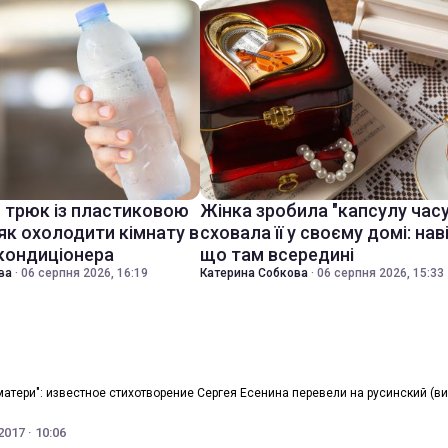
й трюк із пластиковою
Жінка зробила "капсулу часу
як охолодити кімнату в
сховала її у своєму домі: нав
 кондиціонера
що там всередині
ва
·
06 серпня 2026, 16:19
Катерина Собкова
·
06 серпня 2026, 15:33
матери": известное стихотворение Сергея Есенина перевели на русинский (в
017 · 10:06