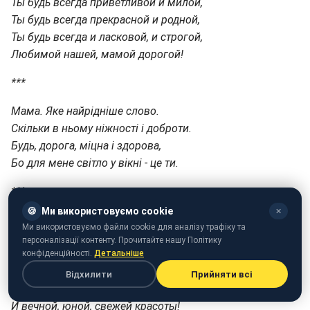
Ты будь всегда приветливой и милой,
Ты будь всегда прекрасной и родной,
Ты будь всегда и ласковой, и строгой,
Любимой нашей, мамой дорогой!
***
Мама. Яке найрідніше слово.
Скільки в ньому ніжності і доброти.
Будь, дорога, міцна і здорова,
Бо для мене світло у вікні - це ти.
***
🍪
Ми використовуємо cookie
✕
Мой лучик солнца, мамочка родная,
Ми використовуємо файли cookie для аналізу трафіку та
Ты ярко светишь днем, во мгле ночной,
персоналізації контенту. Прочитайте нашу Політику
С Днем матери тебя я поздравляю,
конфіденційності.
Детальніше
Пусть будет твоя жизнь всегда цветной!
Відхилити
Прийняти всі
Желаю тебе крепкого здоровья,
И вечной, юной, свежей красоты!