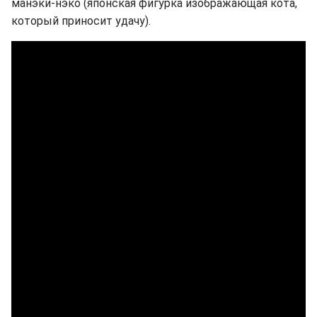
манэки-нэко (японская фигурка изображающая кота,
который приносит удачу).