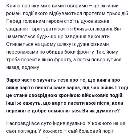
Книга, про яку ми з вами говоримо – це лінійний
роман, події якого відбуваються протягом трьох діб.
Перед головним героєм стоїть дуже важке
завдання - врятувати життя близької людині. Він
намагається будь-що це завдання виконати.
Стикається на цьому шляху із дуже різними
персонажами по обидва боки фронту. Так, йому
треба перейти лінію фронту, а потім повернутися
назад, додому.
Зараз часто звучить теза про те, що книги про
війну варто писати саме зараз, під час війни. І тоді
це стане своєрідною хронікою військових подій.
Інші ж кажуть, що варто писати вже після, коли
пережите добре осмислиться. Ви як думаєте?
Насправді все суто індивідуально. У кожного на це
свої погляди. У кожного – свій больовий поріг