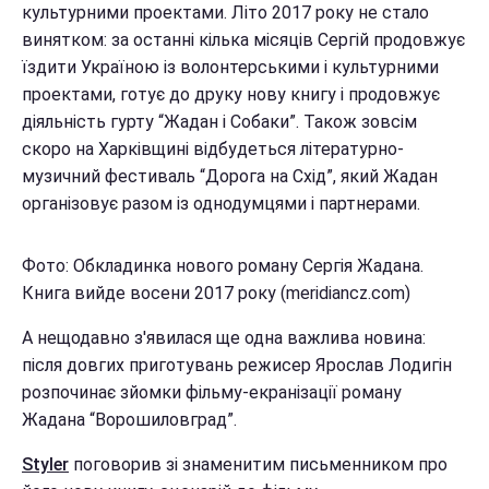
культурними проектами. Літо 2017 року не стало
винятком: за останні кілька місяців Сергій продовжує
їздити Україною із волонтерськими і культурними
проектами, готує до друку нову книгу і продовжує
діяльність гурту “Жадан і Собаки”. Також зовсім
скоро на Харківщині відбудеться літературно-
музичний фестиваль “Дорога на Схід”, який Жадан
організовує разом із однодумцями і партнерами.
Фото: Обкладинка нового роману Сергія Жадана.
Книга вийде восени 2017 року (meridiancz.com)
А нещодавно з'явилася ще одна важлива новина:
після довгих приготувань режисер Ярослав Лодигін
розпочинає зйомки фільму-екранізації роману
Жадана “Ворошиловград”.
Styler
поговорив зі знаменитим письменником про