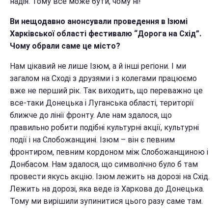
надія. Тому все може бути, чому ні!
Ви нещодавно анонсували проведення в Ізюмі
Харківської області фестивалю “Дорога на Схід”.
Чому обрали саме це місто?
Нам цікавий не лише Ізюм, а й інші регіони. І ми
загалом на Сході з друзями і з колегами працюємо
вже не перший рік. Так виходить, що переважно це
все-таки Донецька і Луганська області, території
ближче до лінії фронту. Але нам здалося, що
правильно робити подібні культурні акції, культурні
події і на Слобожанщині. Ізюм – він є певним
фронтиром, певним кордоном між Слобожанщиною і
Донбасом. Нам здалося, що символічно було б там
провести якусь акцію. Ізюм лежить на дорозі на Схід.
Лежить на дорозі, яка веде із Харкова до Донецька.
Тому ми вирішили зупинитися цього разу саме там.