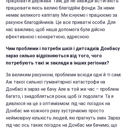
працювати держава. Там, де не завжди встигають
працювати якісь великі благодійні фонди. За нами
немає великого капіталу. Ми існуємо і працюємо за
рахунок благодійників. Це все приватні особи. Для
нас важливо, щоб наша допомога була дійсно
ефективною і конкретною, адресною.
Чим проблеми і потреби шкіл і дитсадків Донбасу
зараз сильно відрізняються від того, чого
потребують такі ж заклади в інших регіонах?
За великим рахунком, проблеми всюди одні й ті самі.
Аж такої сильної гуманітарної катастрофи на
Донбасі я зараз не бачу. Але в той же час – проблем
багато, і знадобляться роки, щоб їх подолати. Та я
дивлюся на це з оптимізмом: під час поїздок на
Донбас ми кожного разу зустрічаємо просто
неймовірну кількість людей, які прагнуть змін. Зараз
під час ось таких поїздок на Донбас ми бачимо, що