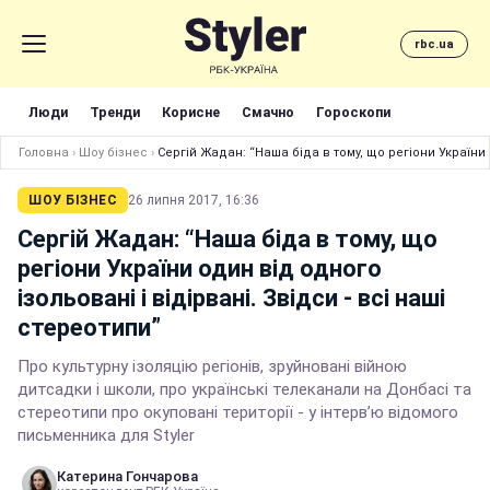
rbc.ua
Люди
Тренди
Корисне
Смачно
Гороскопи
Головна
›
Шоу бізнес
›
Сергій Жадан: “Наша біда в тому, що регіони України 
ШОУ БІЗНЕС
26 липня 2017, 16:36
Сергій Жадан: “Наша біда в тому, що
регіони України один від одного
ізольовані і відірвані. Звідси - всі наші
стереотипи”
Про культурну ізоляцію регіонів, зруйновані війною
дитсадки і школи, про українські телеканали на Донбасі та
стереотипи про окуповані території - у інтерв’ю відомого
письменника для Styler
Катерина Гончарова