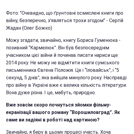
Фото: "О
чевидно, що ґрунтовні осмислені книги про
війну, безперечно, з’являться трохи згодом
" - Сергій
Жадан (Олег Божко)
Можу згадати, звичайно, книгу Бориса Гуменюка -
позивний “Кармелюк”. Він був безпосереднім
учасником цієї війни й починав писати нариси ще
2014 року. Не можу не відмітити книги сумського
письменника Євгена Положія. Це і “Іловайськ”, і “5
секунд, 5 днів”, яка вийшла минулого року. Насправді
про війну в Україні вже є велика кількість літератури.
Вона дуже різна. І це, мабуть, природно.
Вже зовсім скоро почнуться зйомки фільму-
екранізації вашого роману “Ворошиловград”. Як
саме ви задіяні в роботі над картиною?
Звичайно, я беру в цьому процесі участь. Хоча