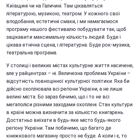
Київщині чи на Галичині. Там цікавляться
літературою, музикою, театром. У кожного свої
вподобання, естетичні смаки, і ми намагаємося
програму нашого фестивалю побудувати так, щоб
зацікавити максимальну кількість людей. Буде і
цікава етнічна сцена, і літературна. Буде рок-музика,
театральна програма.
У столиці і великих містах культурне життя насичене,
але у райцентрах – ні. Величезна проблема України –
відсутність повноцінної культурної політики. Яка би
дійсно охоплювала всі регіони України, а не лише
великі міста. Бо зараз бачимо, що і то не всі
мегаполіси різними заходами охоплені. Стан культури
в країні можна визначити за кількістю книгарень.
Достатньо виїхати в будь-яке місто будь-якого
регіону України. Там побачимо, що багато де
книжкового магазину просто не буде. А коли і є, то