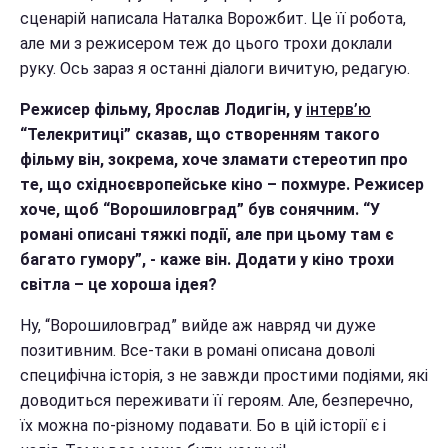
сценарій написала Наталка Ворожбит. Це її робота,
але ми з режисером теж до цього трохи доклали
руку. Ось зараз я останні діалоги вичитую, редагую.
Режисер фільму, Ярослав Лодигін, у
інтерв’ю
“Телекритиці” сказав, що створенням такого
фільму він, зокрема, хоче зламати стереотип про
те, що східноєвропейське кіно – похмуре. Режисер
хоче, щоб “Ворошиловград” був сонячним. “У
романі описані тяжкі події, але при цьому там є
багато гумору”, - каже він. Додати у кіно трохи
світла – це хороша ідея?
Ну, “Ворошиловград” вийде аж навряд чи дуже
позитивним. Все-таки в романі описана доволі
специфічна історія, з не завжди простими подіями, які
доводиться переживати її героям. Але, безперечно,
їх можна по-різному подавати. Бо в цій історії є і