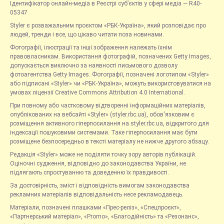
Ідентифікатор онлайн-медіа в Реєстрі суб’єктів у сфері медіа — R40-
05347
Styler є розважальним проєктом «РБК-Україна», який розповідає про
людей, тренди і все, що цікаво читати поза новинами.
Фотографії, ілюстрації та інші зображення належать їхнім
правовласникам. Використання фотографій, позначених Getty Images,
допускається виключно за наявності письмового дозволу
фотоагентства Getty Images. Фотографії, позначені логотипом «Styler»
або підписані «Styler» чи «РБК-Україна», можуть використовуватися на
умовах ліцензії Creative Commons Attribution 4.0 International.
При повному або частковому відтворенні інформаційних матеріалів,
опублікованих на вебсайті «Styler» (styler.rbc.ua), обов'язковим є
розміщення активного гіперпосилання на styler.rbc.ua, відкритого для
індексації пошуковими системами. Таке гіперпосилання має бути
розміщене безпосередньо в тексті матеріалу не нижче другого абзацу.
Редакція «Styler» може не поділяти точку зору авторів публікацій.
Оціночні судження, відповідно до законодавства України, не
підлягають спростуванню та доведенню їх правдивості.
За достовірність, зміст і відповідність вимогам законодавства
рекламних матеріалів відповідальність несе рекламодавець.
Матеріали, позначені плашками «Прес-реліз», «Спецпроєкт»,
«Партнерський матеріал», «Promo», «Благодійність» та «Резонанс»,