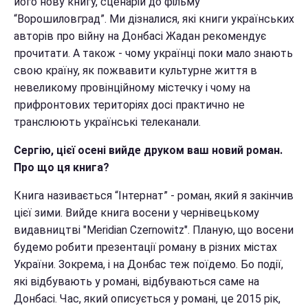
його нову книгу, сценарій до фільму
“Ворошиловград”. Ми дізналися, які книги українських
авторів про війну на Донбасі Жадан рекомендує
прочитати. А також - чому українці поки мало знають
свою країну, як пожвавити культурне життя в
невеликому провінційному містечку і чому на
прифронтових територіях досі практично не
транслюють українські телеканали.
Сергію, цієї осені вийде друком ваш новий роман.
Про що ця книга?
Книга називається “Інтернат” - роман, який я закінчив
цієї зими. Вийде книга восени у чернівецькому
видавництві "Meridian Czernowitz". Планую, що восени
будемо робити презентації роману в різних містах
України. Зокрема, і на Донбас теж поїдемо. Бо події,
які відбувають у романі, відбуваються саме на
Донбасі. Час, який описується у романі, це 2015 рік,