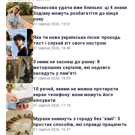
Фінансова удача вже близько: ці 4 знаки
Зодіаку можуть розбагатіти до кінця
року
07 серпня 2026, 19:51
Яка ти нова українська пісня: проходь
тест і слухай хіт свого настрою
07 серпня 2026, 18:49
З ними не заснеш до ранку: 8
моторошних серіалів, які надовго
засядуть у пам'яті
07 серпня 2026, 18:09
10 речей, якими не можна протирати
екран телефону: вони можуть його
зіпсувати
07 серпня 2026, 17:18
Мурахи зникнуть з городу без "хімії": 5
простих способів, які справді працюють
07 серпня 2026, 16:37