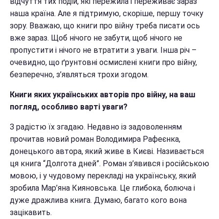
відчуття тих подій, які пережила і переживає зараз
наша країна. Але я підтримую, скоріше, першу точку
зору. Вважаю, що книги про війну треба писати ось
вже зараз. Щоб нічого не забути, щоб нічого не
пропустити і нічого не втратити з уваги. Інша річ –
очевидно, що ґрунтовні осмислені книги про війну,
безперечно, з’являться трохи згодом.
Книги яких українських авторів про війну, на ваш
погляд, особливо варті уваги?
З радістю їх згадаю. Недавно із задоволенням
прочитав новий роман Володимира Рафеєнка,
донецького автора, який живе в Києві. Називається
ця книга “Долгота дней”. Роман з’явився і російською
мовою, і у чудовому перекладі на українську, який
зробила Мар’яна Кияновська. Це глибока, болюча і
дуже дражлива книга. Думаю, багато кого вона
зацікавить.