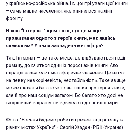
українсько-російська війна, і в центрі уваги цієї книги
– саме мирне населення, яке опинилося на лінії
фронту.
Назва “Інтернат” крім того, що це місце
проживання одного з героїв книги, має якийсь
символізм? У назві закладена метафора?
Так, Інтернат – це таке місце, де відбуваються події
роману, де вчиться один із персонажів книги. Але
справді назва має і метафоричне значення. Це натяк
на певну невкоріненість, нестабільність. Таке явище
може сказати багато чого не тільки про героя книги,
але й про наш соціум загалом. Бо багато хто досі не
вкорінений в країну, не відчуває її до повної міри.
Фото: "В
осени будемо робити презентації роману в
різних містах України
" - Сергій Жадан (РБК-Україна)