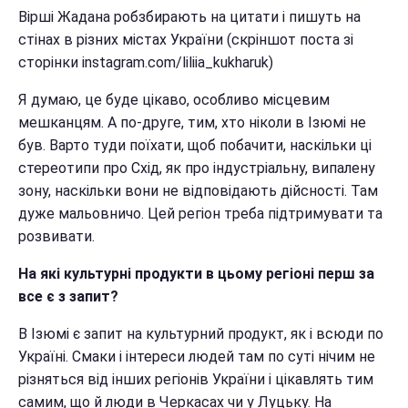
Вірші Жадана робзбирають на цитати і пишуть на
стінах в різних містах України (скріншот поста зі
сторінки instagram.com/liliia_kukharuk)
Я думаю, це буде цікаво, особливо місцевим
мешканцям. А по-друге, тим, хто ніколи в Ізюмі не
був. Варто туди поїхати, щоб побачити, наскільки ці
стереотипи про Схід, як про індустріальну, випалену
зону, наскільки вони не відповідають дійсності. Там
дуже мальовничо. Цей регіон треба підтримувати та
розвивати.
На які культурні продукти в цьому регіоні перш за
все є з запит?
В Ізюмі є запит на культурний продукт, як і всюди по
Україні. Смаки і інтереси людей там по суті нічим не
різняться від інших регіонів України і цікавлять тим
самим, що й люди в Черкасах чи у Луцьку. На