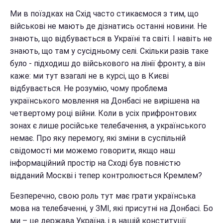
Ми в поїздках на Схід часто стикаємося з тим, що
військові не мають де дізнатись останні новини. Не
знають, що відбувається в Україні та світі. І навіть не
знають, що там у сусідньому селі. Скільки разів таке
було - підходиш до військового на лінії фронту, а він
каже: ми тут взагалі не в курсі, що в Києві
відбувається. Не розумію, чому проблема
українського мовлення на Донбасі не вирішена на
четвертому році війни. Коли в усіх прифронтових
зонах є лише російське телебачення, а українського
немає. Про яку перемогу, які зміни в суспільній
свідомості ми можемо говорити, якщо наш
інформаційний простір на Сході був повністю
відданий Москві і тепер контролюється Кремлем?
Безперечно, свою роль тут має грати українська
мова на телебаченні, у ЗМІ, які присутні на Донбасі. Бо
ми – це держава Україна, і в нашій конституції