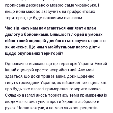
прописана державною мовою саме українська. І
якщо вона масово зазвучить на прифронтових
територіях, це буде важливим сигналом.
Час від часу нам намагаються нав’язати план
діалогу з бойовиками. Більшості людей в умовах
війни такий сценарій для багатьох звучить просто
як нонсенс. Що нам у майбутньому варто діяти
щодо окупованих територій?
Однозначно вважаю, що це територія України. Ніякий
інший сценарій просто неприйнятний. А
ле мені
здається, що доки триває війна, доки щоденно
гинуть громадяни України, як військові так і цивільні,
про будь-яке взагалі примирення говорити важко.
Складно взагалі якось торкатись теми примирення із
людьми, які виступили проти України зі зброєю в
руках. Чесно кажучи, я не маю якихось рецептів