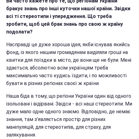
Ви часто кажете про те, що регіонам України
бракує знань про інші куточки нашої країни. Звідки
всі ті стереотипи і упередження. Що треба
зробити, щоб цей брак знань про свою ж країну
подолати?
Насправді це дуже хороша ідея, якби існував якийсь
фонд, із якого нашим громадянам виділяли гроші на
квитки для поїздки в місто, де вони ще не були. Мені
здається, абсолютно всім українцям треба
максимально часто кудись їздити, і по можливості
бувати в різних регіонах своєї ж країни.
Наша біда в тому, що регіони України один від одного
ізольовані і відірвані. Звідси - всі наші стереотипи. Ми
дуже мало одне одного знаємо. Відповідно, де немає
знання, там з’являється простір для різних
маніпуляцій, для стереотипів, для страху, для
залякування.