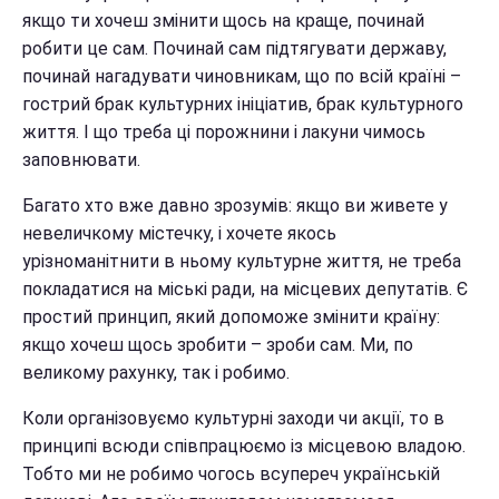
якщо ти хочеш змінити щось на краще, починай
робити це сам. Починай сам підтягувати державу,
починай нагадувати чиновникам, що по всій країні –
гострий брак культурних ініціатив, брак культурного
життя. І що треба ці порожнини і лакуни чимось
заповнювати.
Багато хто вже давно зрозумів: якщо ви живете у
невеличкому містечку, і хочете якось
урізноманітнити в ньому культурне життя, не треба
покладатися на міські ради, на місцевих депутатів. Є
простий принцип, який допоможе змінити країну:
якщо хочеш щось зробити – зроби сам. Ми, по
великому рахунку, так і робимо.
Коли організовуємо культурні заходи чи акції, то в
принципі всюди співпрацюємо із місцевою владою.
Тобто ми не робимо чогось всупереч українській