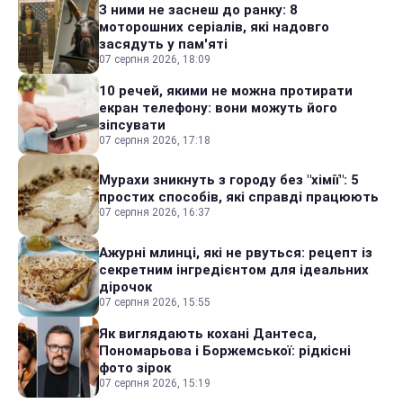
З ними не заснеш до ранку: 8
моторошних серіалів, які надовго
засядуть у пам'яті
07 серпня 2026, 18:09
10 речей, якими не можна протирати
екран телефону: вони можуть його
зіпсувати
07 серпня 2026, 17:18
Мурахи зникнуть з городу без "хімії": 5
простих способів, які справді працюють
07 серпня 2026, 16:37
Ажурні млинці, які не рвуться: рецепт із
секретним інгредієнтом для ідеальних
дірочок
07 серпня 2026, 15:55
Як виглядають кохані Дантеса,
Пономарьова і Боржемської: рідкісні
фото зірок
07 серпня 2026, 15:19