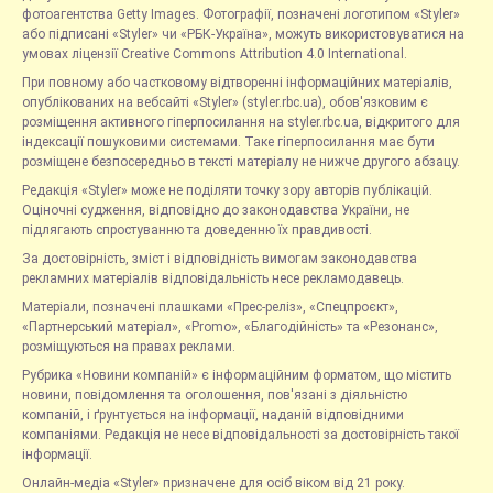
фотоагентства Getty Images. Фотографії, позначені логотипом «Styler»
або підписані «Styler» чи «РБК-Україна», можуть використовуватися на
умовах ліцензії Creative Commons Attribution 4.0 International.
При повному або частковому відтворенні інформаційних матеріалів,
опублікованих на вебсайті «Styler» (styler.rbc.ua), обов'язковим є
розміщення активного гіперпосилання на styler.rbc.ua, відкритого для
індексації пошуковими системами. Таке гіперпосилання має бути
розміщене безпосередньо в тексті матеріалу не нижче другого абзацу.
Редакція «Styler» може не поділяти точку зору авторів публікацій.
Оціночні судження, відповідно до законодавства України, не
підлягають спростуванню та доведенню їх правдивості.
За достовірність, зміст і відповідність вимогам законодавства
рекламних матеріалів відповідальність несе рекламодавець.
Матеріали, позначені плашками «Прес-реліз», «Спецпроєкт»,
«Партнерський матеріал», «Promo», «Благодійність» та «Резонанс»,
розміщуються на правах реклами.
Рубрика «Новини компаній» є інформаційним форматом, що містить
новини, повідомлення та оголошення, пов'язані з діяльністю
компаній, і ґрунтується на інформації, наданій відповідними
компаніями. Редакція не несе відповідальності за достовірність такої
інформації.
Онлайн-медіа «Styler» призначене для осіб віком від 21 року.