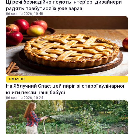
Ці речі безнадійно псують інтер'єр: дизайнери
радять позбутися їх уже зараз
06 серпня 2026, 10:40
СМАЧНО
На Яблучний Спас: цей пиріг зі старої кулінарної
книги пекли наші бабусі
06 серпня 2026, 10:24