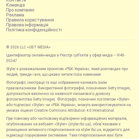
Команда
Про компанію
Реклама
Правила користування
Правова інформація
Політика конфіденційності
© 2026 LLC «UBT MEDIA»
Ідентифікатор онлайн-медіа в Реєстрі суб’єктів у сфері медіа — R40-
05347
Styler є розважальним проєктом «РБК-Україна», який розповідає про
людей, тренди і все, що цікаво читати поза новинами.
Фотографії, ілюстрації та інші зображення належать їхнім
правовласникам. Використання фотографій, позначених Getty Images,
допускається виключно за наявності письмового дозволу
фотоагентства Getty Images. Фотографії, позначені логотипом «Styler»
або підписані «Styler» чи «РБК-Україна», можуть використовуватися на
умовах ліцензії Creative Commons Attribution 4.0 International.
При повному або частковому відтворенні інформаційних матеріалів,
опублікованих на вебсайті «Styler» (styler.rbc.ua), обов'язковим є
розміщення активного гіперпосилання на styler.rbc.ua, відкритого для
індексації пошуковими системами. Таке гіперпосилання має бути