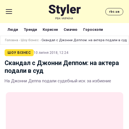
rbc.ua
Люди
Тренди
Корисне
Смачно
Гороскопи
Головна
›
Шоу бізнес
›
Скандал с Джонни Деппом: на актера подали в суд
ШОУ БІЗНЕС
10 липня 2018, 12:24
Скандал с Джонни Деппом: на актера
подали в суд
На Джонни Деппа подали судебный иск за избиение