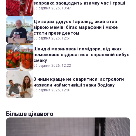
заправка заощадить взимку час і гроші
06 серпня 2026, 13:47
Де зараз дідусь Гарольд, який став
зіркою мемів: бігає марафони і може
стати президентом
06 серпня 2026, 12:51
Швидкі мариновані помідори, від яких
неможливо відірватися: справжній вибух
смаку
06 серпня 2026, 12:22
З ними краще не сваритися: астрологи
назвали наймстивіші знаки Зодіаку
06 серпня 2026, 12:01
Більше цікавого