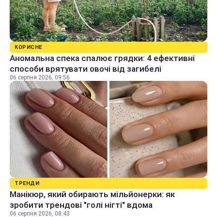
КОРИСНЕ
Аномальна спека спалює грядки: 4 ефективні
способи врятувати овочі від загибелі
06 серпня 2026, 09:56
ТРЕНДИ
Манікюр, який обирають мільйонерки: як
зробити трендові "голі нігті" вдома
06 серпня 2026, 08:43