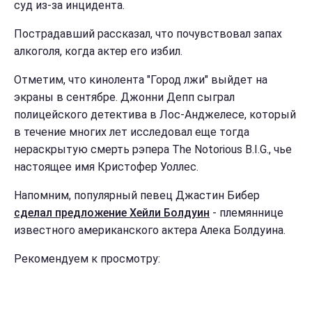
суд из-за инцидента.
Пострадавший рассказал, что почувствовал запах
алкоголя, когда актер его избил.
Отметим, что кинолента "Город лжи" выйдет на
экраны в сентябре. Джонни Депп сыграл
полицейского детектива в Лос-Анджелесе, который
в течение многих лет исследовал еще тогда
нераскрытую смерть рэпера The Notorious B.I.G., чье
настоящее имя Кристофер Уоллес.
Напомним, популярный певец Джастин Бибер
сделал предложение Хейли Болдуин
- племяннице
известного американского актера Алека Болдуина.
Рекомендуем к просмотру: