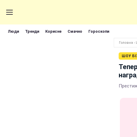
Люди
Тренди
Корисне
Смачно
Гороскопи
Головна
›
ШОУ БІ
Тепер
награ
Престиж