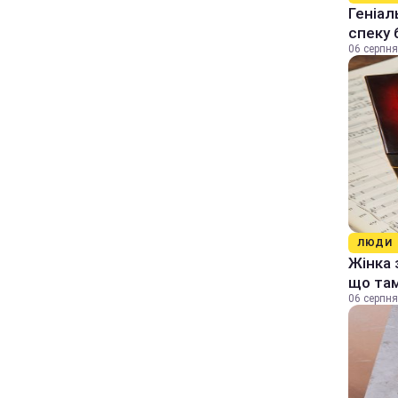
Геніал
спеку 
06 серпня
ЛЮДИ
Жінка 
що та
06 серпня