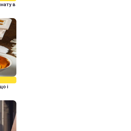
нату в
що і