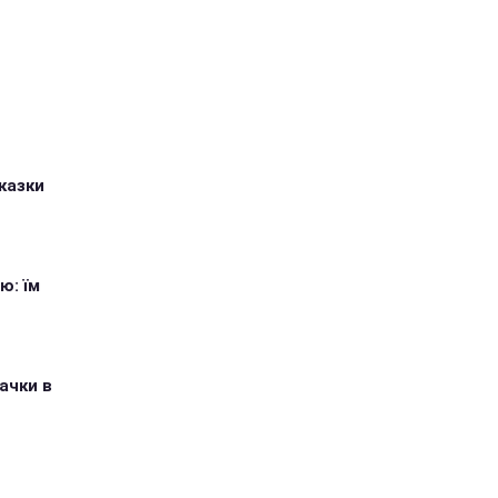
казки
ю: їм
ачки в