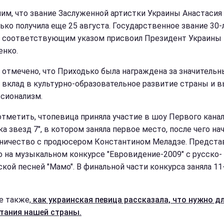
им, что звание Заслуженной артистки Украины Анастасия
ько получила еще 25 августа. Государственное звание 30-
 соответствующим указом присвоил Президент Украины
нко.
е отмечено, что Приходько была награждена за значитель
 вклад в культурно-образовательное развитие страны и 
сионализм.
отметить, чтопевица приняла участие в шоу Первого кана
а звезд 7", в котором заняла первое место, после чего на
ничество с продюсером Константином Меладзе. Предста
 на музыкальном конкурсе "Евровидение-2009" с русско-
ской песней "Мамо". В финальной части конкурса заняла 11
е также,
как украинская певица рассказала, что нужно д
тания нашей страны.