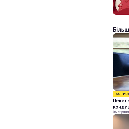
Більш
КОРИС
Пекель
кондиц
06 серпня