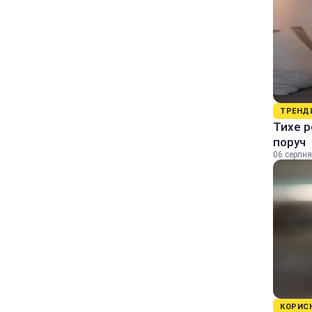
ТРЕНД
Тихе р
поруч
06 серпня
КОРИС