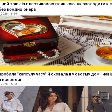
ьний трюк із пластиковою пляшкою: як охолодити кім
без кондиціонера
 2026, 16:19
зробила "капсулу часу" й сховала її у своєму домі: наві
м всередині
 2026, 15:33