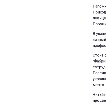
Напомн
Приход
певице
Пороше
В указ
личный
профес
Стоит 
"Фабрик
сотруд
Россию
украин
место.
Читайт
процве