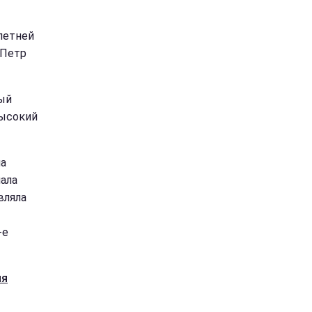
летней
 Петр
ный
высокий
ла
чала
вляла
-е
ля