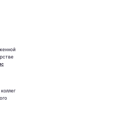
уженной
ерстве
ис
 коллег
ого