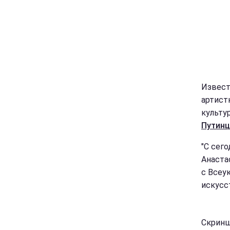
Извест
артист
культу
Путинц
"С сег
Анаста
с Всеу
искусст
Скриншо