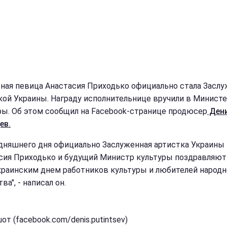
ная певица Анастасия Приходько официально стала Засл
кой Украины. Награду исполнительнице вручили в Минист
ры. Об этом сообщил на Facebook-странице продюсер
Ден
ев.
одняшнего дня официально Заслуженная артистка Украины
сия Приходько и будущий Министр культуры поздравляют
краинским днем ​​работников культуры и любителей народн
ва", - написал он.
т (facebook.com/denis.putintsev)