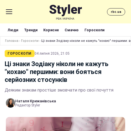
rbc.ua
Люди
Тренди
Корисне
Смачно
Гороскопи
Головна
›
Гороскопи
›
Ці знаки Зодіаку ніколи не кажуть "кохаю" першими: 
ГОРОСКОПИ
04 липня 2026, 21:05
Ці знаки Зодіаку ніколи не кажуть
"кохаю" першими: вони бояться
серйозних стосунків
Деяким знакам простіше змовчати про свої почуття
Наталя Крижанівська
Редактор Styler