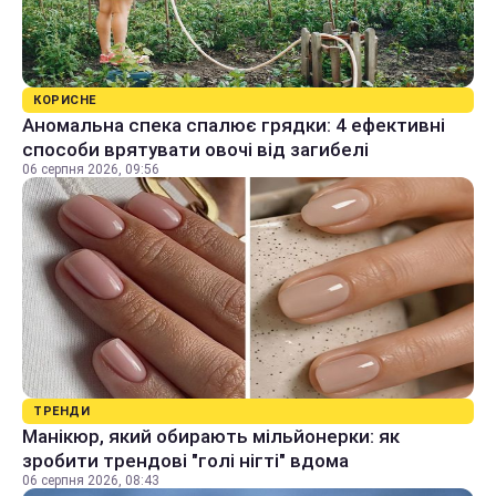
КОРИСНЕ
Аномальна спека спалює грядки: 4 ефективні
способи врятувати овочі від загибелі
06 серпня 2026, 09:56
ТРЕНДИ
Манікюр, який обирають мільйонерки: як
зробити трендові "голі нігті" вдома
06 серпня 2026, 08:43