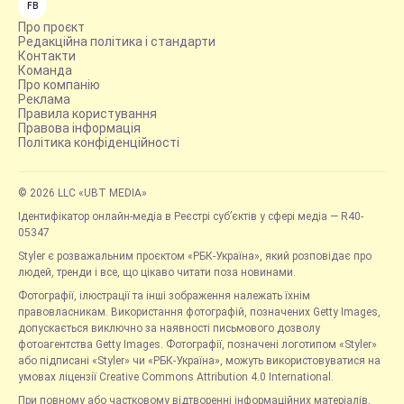
FB
Про проєкт
Редакційна політика і стандарти
Контакти
Команда
Про компанію
Реклама
Правила користування
Правова інформація
Політика конфіденційності
© 2026 LLC «UBT MEDIA»
Ідентифікатор онлайн-медіа в Реєстрі суб’єктів у сфері медіа — R40-
05347
Styler є розважальним проєктом «РБК-Україна», який розповідає про
людей, тренди і все, що цікаво читати поза новинами.
Фотографії, ілюстрації та інші зображення належать їхнім
правовласникам. Використання фотографій, позначених Getty Images,
допускається виключно за наявності письмового дозволу
фотоагентства Getty Images. Фотографії, позначені логотипом «Styler»
або підписані «Styler» чи «РБК-Україна», можуть використовуватися на
умовах ліцензії Creative Commons Attribution 4.0 International.
При повному або частковому відтворенні інформаційних матеріалів,