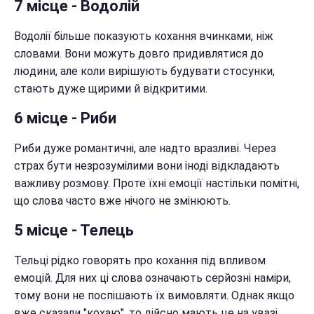
7 місце - Водолій
Водолії більше показують кохання вчинками, ніж
словами. Вони можуть довго придивлятися до
людини, але коли вирішують будувати стосунки,
стають дуже щирими й відкритими.
6 місце - Риби
Риби дуже романтичні, але надто вразливі. Через
страх бути незрозумілими вони іноді відкладають
важливу розмову. Проте їхні емоції настільки помітні,
що слова часто вже нічого не змінюють.
5 місце - Телець
Тельці рідко говорять про кохання під впливом
емоцій. Для них ці слова означають серйозні наміри,
тому вони не поспішають їх вимовляти. Однак якщо
вже сказали "кохаю", то дійсно мають це на увазі.