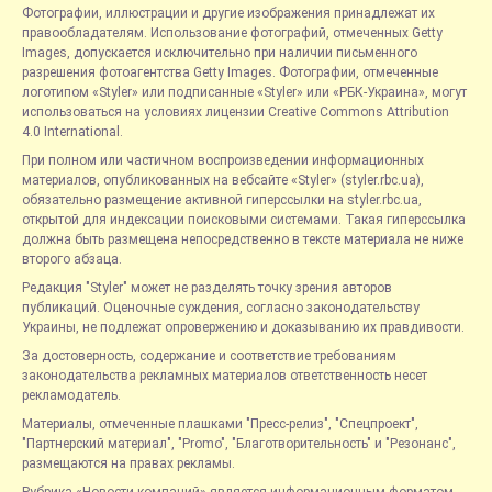
Фотографии, иллюстрации и другие изображения принадлежат их
правообладателям. Использование фотографий, отмеченных Getty
Images, допускается исключительно при наличии письменного
разрешения фотоагентства Getty Images. Фотографии, отмеченные
логотипом «Styler» или подписанные «Styler» или «РБК-Украина», могут
использоваться на условиях лицензии Creative Commons Attribution
4.0 International.
При полном или частичном воспроизведении информационных
материалов, опубликованных на вебсайте «Styler» (styler.rbc.ua),
обязательно размещение активной гиперссылки на styler.rbc.ua,
открытой для индексации поисковыми системами. Такая гиперссылка
должна быть размещена непосредственно в тексте материала не ниже
второго абзаца.
Редакция "Styler" может не разделять точку зрения авторов
публикаций. Оценочные суждения, согласно законодательству
Украины, не подлежат опровержению и доказыванию их правдивости.
За достоверность, содержание и соответствие требованиям
законодательства рекламных материалов ответственность несет
рекламодатель.
Материалы, отмеченные плашками "Пресс-релиз", "Спецпроект",
"Партнерский материал", "Promo", "Благотворительность" и "Резонанс",
размещаются на правах рекламы.