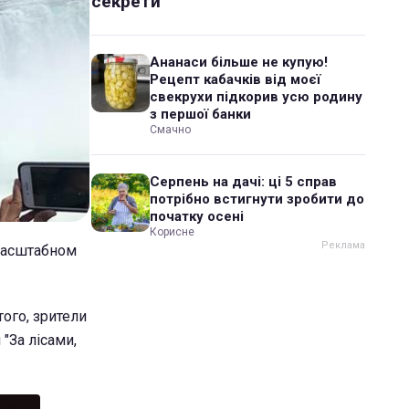
секрети
Ананаси більше не купую!
Рецепт кабачків від моєї
свекрухи підкорив усю родину
з першої банки
Смачно
Серпень на дачі: ці 5 справ
потрібно встигнути зробити до
початку осені
Корисне
 масштабном
ого, зрители
"За лісами,