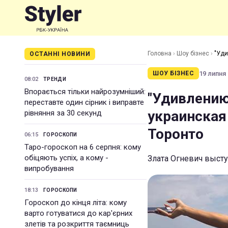
Головна
›
Шоу бізнес
›
"Уди
ОСТАННІ НОВИНИ
Торонто
19 липня 
ШОУ БІЗНЕС
08:02
ТРЕНДИ
Впорається тільки найрозумніший:
"Удивлению
переставте один сірник і виправте
украинская
рівняння за 30 секунд
Торонто
06:15
ГОРОСКОПИ
Таро-гороскоп на 6 серпня: кому
обіцяють успіх, а кому -
Злата Огневич выступ
випробування
18:13
ГОРОСКОПИ
Гороскоп до кінця літа: кому
варто готуватися до кар'єрних
злетів та розкриття таємниць