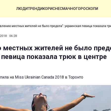
ЛЮДИ
ТРЕНДИ
КОРИСНЕ
СМАЧНО
ГОРОСКОПИ
влению местных жителей не было предела": украинская певица показала трю
2018 · 06:28
 местных жителей не было преде
 певица показала трюк в центре
ила на Miss Ukrainian Canada 2018 в Торонто