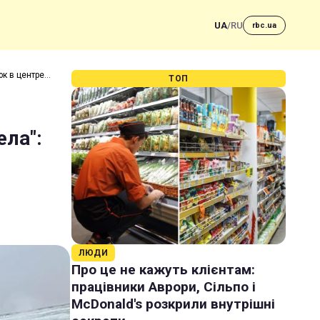
UA
/
RU
rbc.ua
к в центре
ТОП
ла":
ЛЮДИ
Про це не кажуть клієнтам:
працівники Аврори, Сільпо і
McDonald's розкрили внутрішні