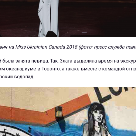
ич на Miss Ukrainian Canada 2018 (фото: пресс-служба пев
й была занята певица. Так, Злата выделила время на экскур
м океанариуме в Торонто, а также вместе с командой отп
рский водопад.