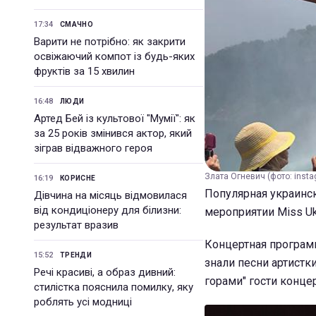
17:34
СМАЧНО
Варити не потрібно: як закрити
освіжаючий компот із будь-яких
фруктів за 15 хвилин
16:48
ЛЮДИ
Артед Бей із культової "Мумії": як
за 25 років змінився актор, який
зіграв відважного героя
Злата Огневич (фото: insta
16:19
КОРИСНЕ
Популярная украинск
Дівчина на місяць відмовилася
від кондиціонеру для білизни:
мероприятии Miss Ukr
результат вразив
Концертная програм
15:52
ТРЕНДИ
знали песни артистк
Речі красиві, а образ дивний:
горами" гости конце
стилістка пояснила помилку, яку
роблять усі модниці