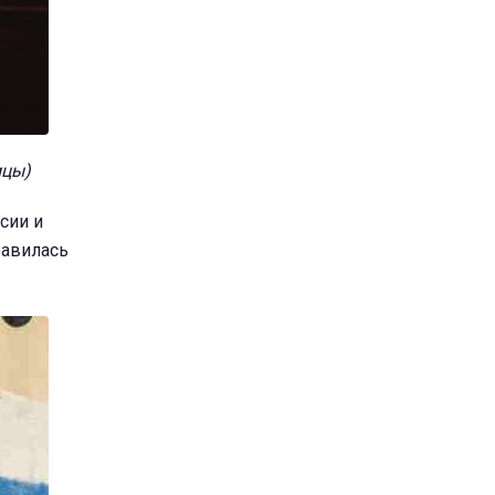
ицы)
сии и
равилась