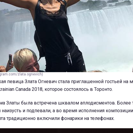
gram.com/zlata.ognevich)
ая певица Злата Огневич стала приглашенной гостьей на
ainian Canada 2018, которое состоялось в Торонто.
ма Златы была встречена шквалом аплодисментов. Более т
и наизусть и подпевали, а во время исполнения композиции 
рта традиционно включили фонарики на телефонах.