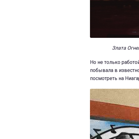
Злата Огнев
Но не только работо
побывала в известно
посмотреть на Ниага