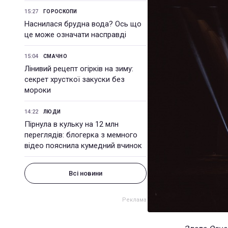
15:27
ГОРОСКОПИ
Наснилася брудна вода? Ось що
це може означати насправді
15:04
СМАЧНО
Лінивий рецепт огірків на зиму:
секрет хрусткої закуски без
мороки
14:22
ЛЮДИ
Пірнула в кульку на 12 млн
переглядів: блогерка з мемного
відео пояснила кумедний вчинок
Всі новини