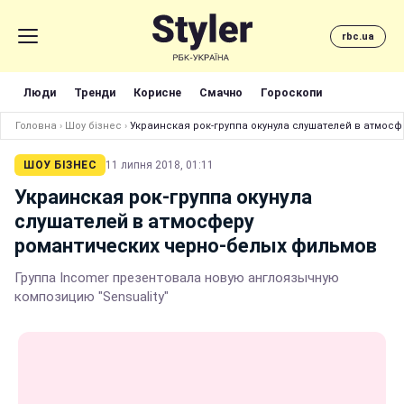
rbc.ua
Люди
Тренди
Корисне
Смачно
Гороскопи
Головна
›
Шоу бізнес
›
Украинская рок-группа окунула слушателей в атмос
ШОУ БІЗНЕС
11 липня 2018, 01:11
Украинская рок-группа окунула
слушателей в атмосферу
романтических черно-белых фильмов
Группа Incomer презентовала новую англоязычную
композицию "Sensuality"