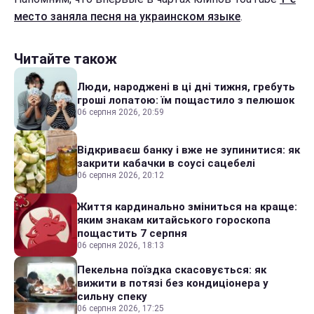
место заняла песня на украинском языке
.
Читайте також
Люди, народжені в ці дні тижня, гребуть
гроші лопатою: їм пощастило з пелюшок
06 серпня 2026, 20:59
Відкриваєш банку і вже не зупинитися: як
закрити кабачки в соусі сацебелі
06 серпня 2026, 20:12
Життя кардинально зміниться на краще:
яким знакам китайського гороскопа
пощастить 7 серпня
06 серпня 2026, 18:13
Пекельна поїздка скасовується: як
вижити в потязі без кондиціонера у
сильну спеку
06 серпня 2026, 17:25