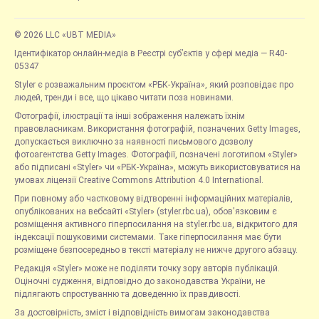
© 2026 LLC «UBT MEDIA»
Ідентифікатор онлайн-медіа в Реєстрі суб’єктів у сфері медіа — R40-
05347
Styler є розважальним проєктом «РБК-Україна», який розповідає про
людей, тренди і все, що цікаво читати поза новинами.
Фотографії, ілюстрації та інші зображення належать їхнім
правовласникам. Використання фотографій, позначених Getty Images,
допускається виключно за наявності письмового дозволу
фотоагентства Getty Images. Фотографії, позначені логотипом «Styler»
або підписані «Styler» чи «РБК-Україна», можуть використовуватися на
умовах ліцензії Creative Commons Attribution 4.0 International.
При повному або частковому відтворенні інформаційних матеріалів,
опублікованих на вебсайті «Styler» (styler.rbc.ua), обов'язковим є
розміщення активного гіперпосилання на styler.rbc.ua, відкритого для
індексації пошуковими системами. Таке гіперпосилання має бути
розміщене безпосередньо в тексті матеріалу не нижче другого абзацу.
Редакція «Styler» може не поділяти точку зору авторів публікацій.
Оціночні судження, відповідно до законодавства України, не
підлягають спростуванню та доведенню їх правдивості.
За достовірність, зміст і відповідність вимогам законодавства