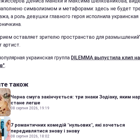
ежиссеров Дениса Манохи и Максима Шелковникова, вид
наполнено символизмом и метафорами: здесь не будет тр
ажа, а роль девушки главного героя исполнила украинская
оничкина.
прием оставляет зрителю пространство для размышлений",
т артист.
популярная украинская группа
DILEMMA выпустила клип на
в"
.
йте також
Чорна смуга закінчується: три знаки Зодіаку, яким на
стане легше
08 серпня 2026, 19:19
7 романтичних комедій "нульових", які хочеться
передивлятися знову і знову
08 серпня 2026, 18:02