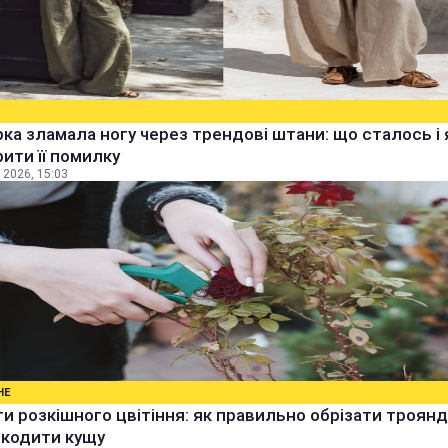
ка зламала ногу через трендові штани: що сталось і 
ити її помилку
 2026, 15:03
НЕ
и розкішного цвітіння: як правильно обрізати троянд
шкодити кущу