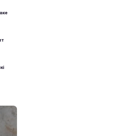
таке
пт
кі