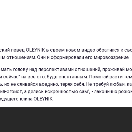
ский певец OLEYNIK в своем новом видео обратился к св
м отношениям. Они и сформировали его мировоззрение.
омать голову над перспективами отношений, проживай м
и сейчас" на все сто, будь спонтанным. Помогай расти тем
 но не сливайся воедино, теряя себя. Не требуй любви, ка
ил-эгоист, а делись искренностью сам", - лаконично рез
удущего клипа OLEYNIK.