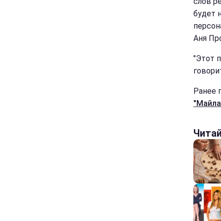
слов р
будет 
персон
Аня Пр
"Этот 
говори
Ранее 
"Майла
Чита