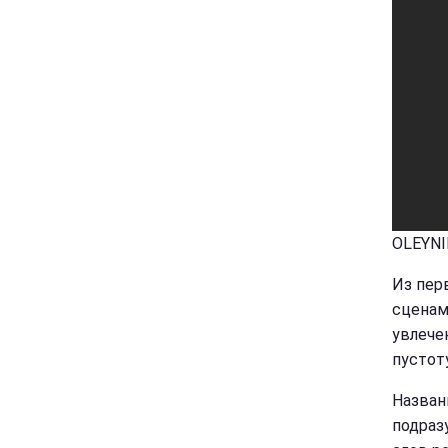
OLEYNI
Из пер
сценам
увлече
пустоту
Названи
подраз