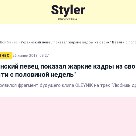
Шоу бізнес
›
Украинский певец показал жаркие кадры из своих "Девяти с пол
ЗНЕС
26 липня 2018, 03:27
нский певец показал жаркие кадры из сво
ти с половиной недель"
появился фрагмент будущего клипа OLEYNIK на трек "Любишь др