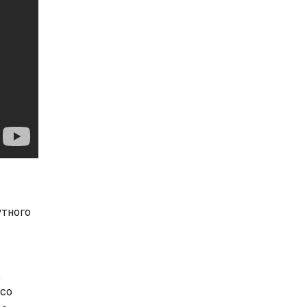
утного
,
 со