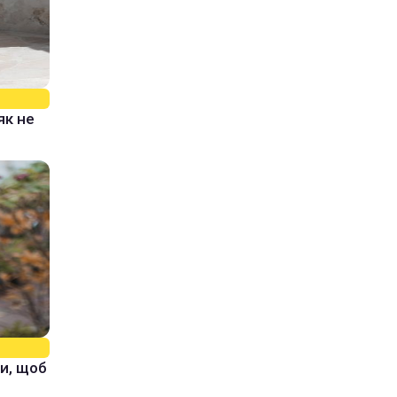
як не
и, щоб