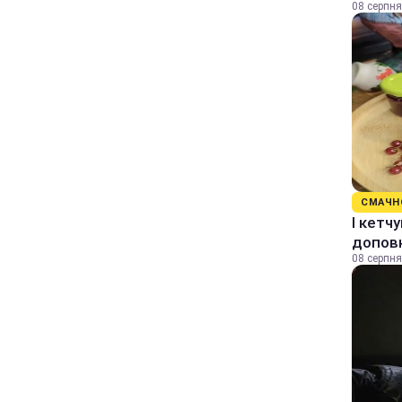
08 серпня
СМАЧН
І кетч
допов
08 серпня