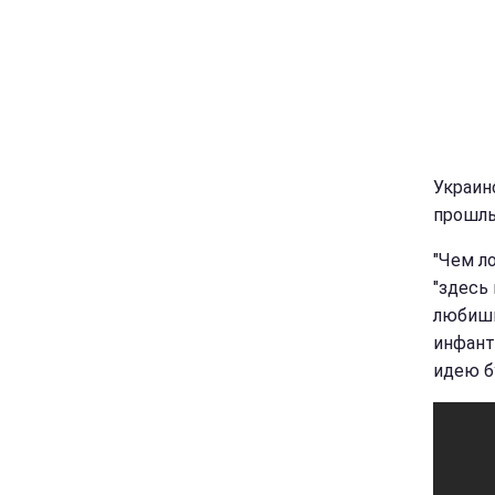
Украин
прошлы
"Чем л
"здесь 
любишь,
инфант
идею б