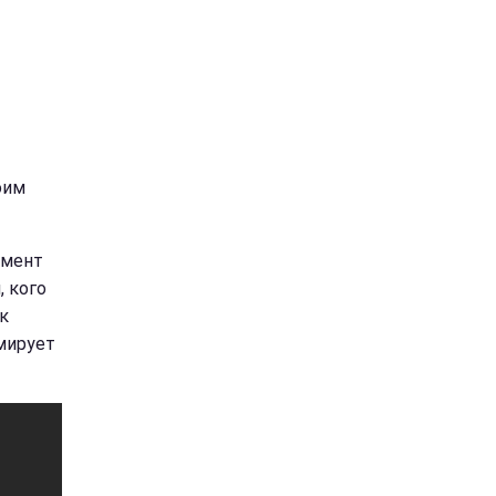
оим
омент
, кого
к
юмирует