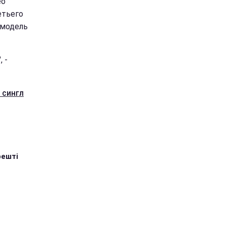
ео
етьего
 модель
 -
 сингл
решті