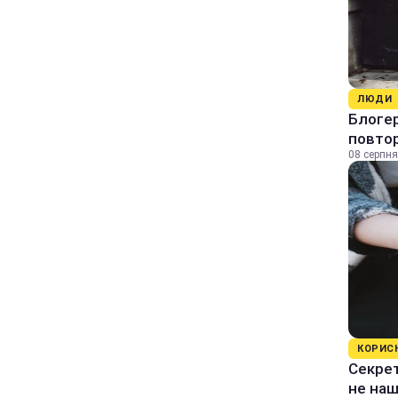
ЛЮДИ
Блогер
повтор
08 серпня
КОРИС
Секрет
не на