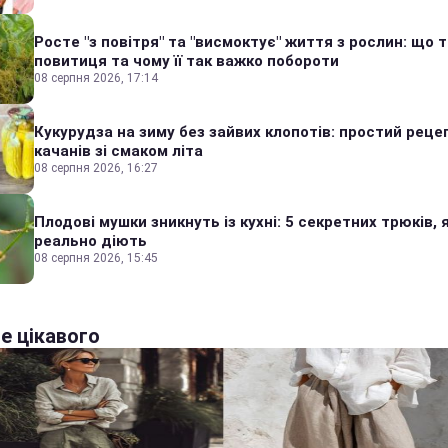
Росте "з повітря" та "висмоктує" життя з рослин: що 
повитиця та чому її так важко побороти
08 серпня 2026, 17:14
Кукурудза на зиму без зайвих клопотів: простий реце
качанів зі смаком літа
08 серпня 2026, 16:27
Плодові мушки зникнуть із кухні: 5 секретних трюків, я
реально діють
08 серпня 2026, 15:45
е цікавого