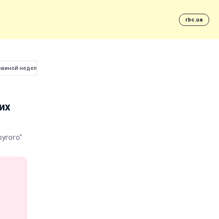
rbc.ua
овиной недель"
их
угого"