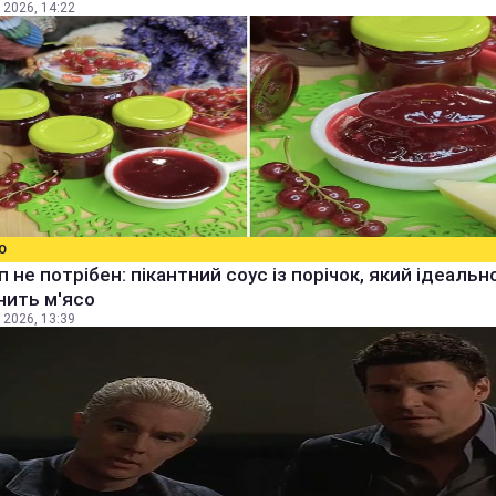
 2026, 14:22
О
уп не потрібен: пікантний соус із порічок, який ідеальн
нить м'ясо
 2026, 13:39