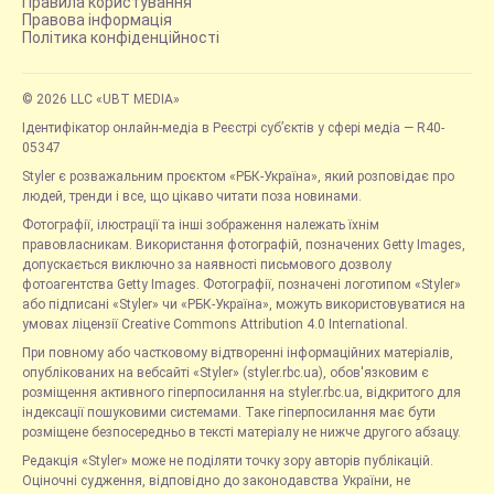
Правила користування
Правова інформація
Політика конфіденційності
© 2026 LLC «UBT MEDIA»
Ідентифікатор онлайн-медіа в Реєстрі суб’єктів у сфері медіа — R40-
05347
Styler є розважальним проєктом «РБК-Україна», який розповідає про
людей, тренди і все, що цікаво читати поза новинами.
Фотографії, ілюстрації та інші зображення належать їхнім
правовласникам. Використання фотографій, позначених Getty Images,
допускається виключно за наявності письмового дозволу
фотоагентства Getty Images. Фотографії, позначені логотипом «Styler»
або підписані «Styler» чи «РБК-Україна», можуть використовуватися на
умовах ліцензії Creative Commons Attribution 4.0 International.
При повному або частковому відтворенні інформаційних матеріалів,
опублікованих на вебсайті «Styler» (styler.rbc.ua), обов'язковим є
розміщення активного гіперпосилання на styler.rbc.ua, відкритого для
індексації пошуковими системами. Таке гіперпосилання має бути
розміщене безпосередньо в тексті матеріалу не нижче другого абзацу.
Редакція «Styler» може не поділяти точку зору авторів публікацій.
Оціночні судження, відповідно до законодавства України, не