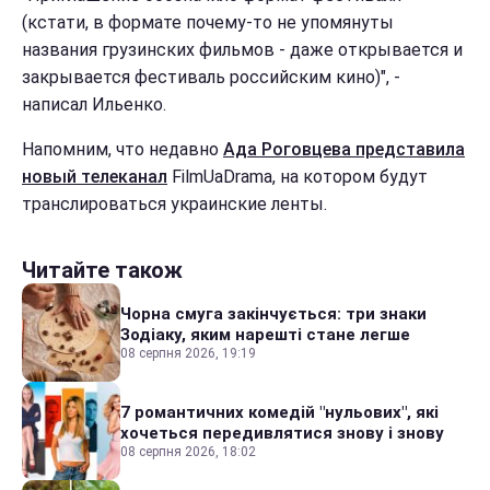
(кстати, в формате почему-то не упомянуты
названия грузинских фильмов - даже открывается и
закрывается фестиваль российским кино)", -
написал Ильенко.
Напомним, что недавно
Ада Роговцева представила
новый телеканал
FilmUaDrama, на котором будут
транслироваться украинские ленты.
Читайте також
Чорна смуга закінчується: три знаки
Зодіаку, яким нарешті стане легше
08 серпня 2026, 19:19
7 романтичних комедій "нульових", які
хочеться передивлятися знову і знову
08 серпня 2026, 18:02