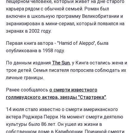
пещерном человеке, который живет на дне старого
карьера рядом с обычной семьей. Роман был
включен в школьную программу Великобритании и
экранизирован в мини-сериал, который появился на
экранах в 2002 году.
Первая книга автора - "Hamid of Aleppo", была
опубликована в 1958 году.
По данным издания
The Sun
, у Кинга остались жена и
трое детей. Семья писателя попросила соблюдать их
личные границы.
Ранее сообщалось
о смерти известного
голливудского актера, звезды "Стартрека"
.
14 июля стало известно о смерти американского
актера Роджера Перри. На момент смерти деятелю
культуры было 86 лет. Он ушел из жизни в
собственном доме в Калифорнии. Причиной смерти