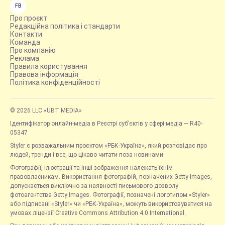
FB
Про проєкт
Редакційна політика і стандарти
Контакти
Команда
Про компанію
Реклама
Правила користування
Правова інформація
Політика конфіденційності
© 2026 LLC «UBT MEDIA»
Ідентифікатор онлайн-медіа в Реєстрі суб’єктів у сфері медіа — R40-
05347
Styler є розважальним проєктом «РБК-Україна», який розповідає про
людей, тренди і все, що цікаво читати поза новинами.
Фотографії, ілюстрації та інші зображення належать їхнім
правовласникам. Використання фотографій, позначених Getty Images,
допускається виключно за наявності письмового дозволу
фотоагентства Getty Images. Фотографії, позначені логотипом «Styler»
або підписані «Styler» чи «РБК-Україна», можуть використовуватися на
умовах ліцензії Creative Commons Attribution 4.0 International.