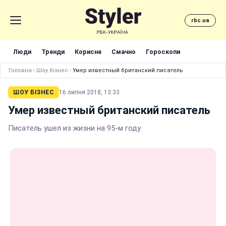
rbc.ua
Люди
Тренди
Корисне
Смачно
Гороскопи
Головна
›
Шоу бізнес
›
Умер известный британский писатель
ШОУ БІЗНЕС
16 липня 2018, 13:33
Умер известный британский писатель
Писатель ушел из жизни на 95-м году