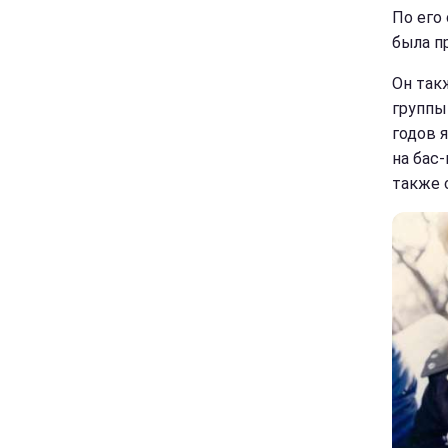
По его
была п
Он так
группы
годов 
на бас-
также с