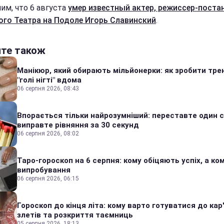
им, что 6 августа
умер известный актер, режиссер-пост
ого Театра на Подоле Игорь Славинский
.
йте також
Манікюр, який обирають мільйонерки: як зробити тре
"голі нігті" вдома
06 серпня 2026, 08:43
Впорається тільки найрозумніший: переставте один сі
виправте рівняння за 30 секунд
06 серпня 2026, 08:02
Таро-гороскоп на 6 серпня: кому обіцяють успіх, а ком
випробування
06 серпня 2026, 06:15
Гороскоп до кінця літа: кому варто готуватися до кар
злетів та розкриття таємниць
05 серпня 2026, 18:13