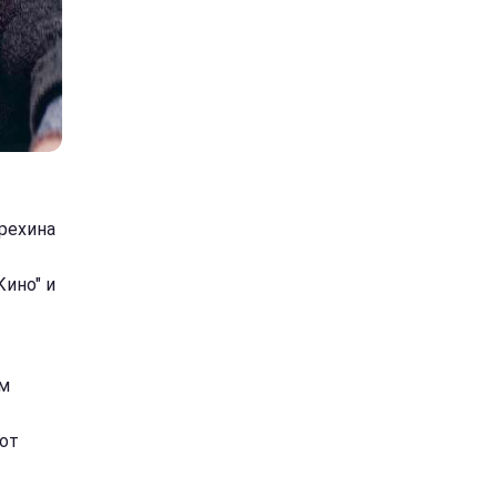
рехина
ино" и
ом
от