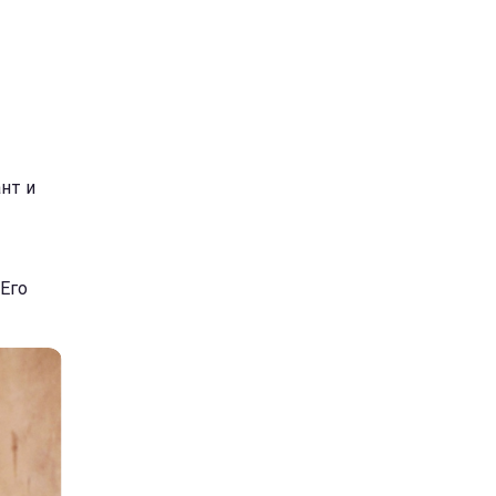
нт и
 Его