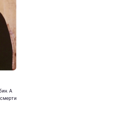
ин. А
 смерти