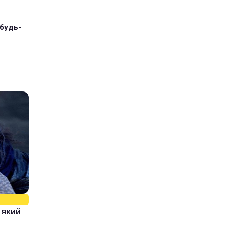
 будь-
, який