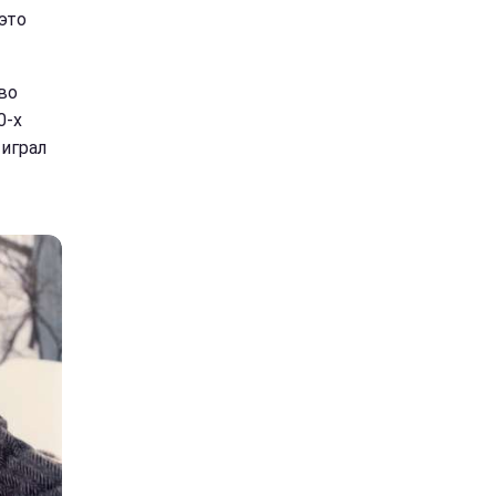
это
во
0-х
играл