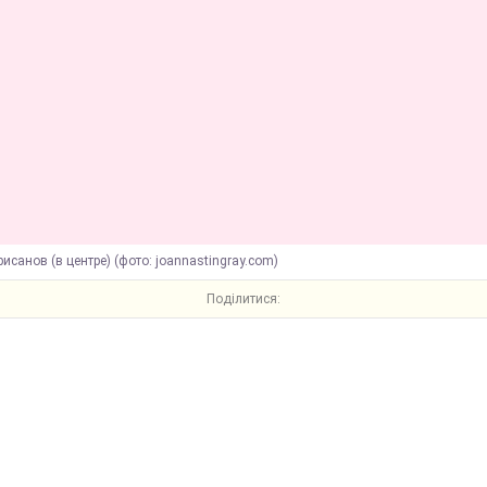
исанов (в центре) (фото: joannastingray.com)
Поділитися: