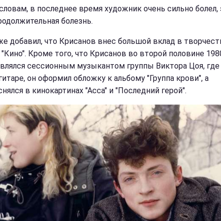
 словам, в последнее время художник очень сильно болел, 
родолжительная болезнь.
же добавил, что Крисанов внес большой вклад в творчест
 "Кино". Кроме того, что Крисанов во второй половине 198
являлся сессионным музыкантом группы Виктора Цоя, где 
гитаре, он оформил обложку к альбому "Группа крови", а
нялся в кинокартинах "Асса" и "Последний герой".