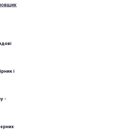
ановщик
ндові
рник і
у -
'єрних