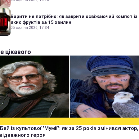
Варити не потрібно: як закрити освіжаючий компот із
яких фруктів за 15 хвилин
05 серпня 2026, 17:34
е цікавого
Бей із культової "Мумії": як за 25 років змінився актор
 відважного героя