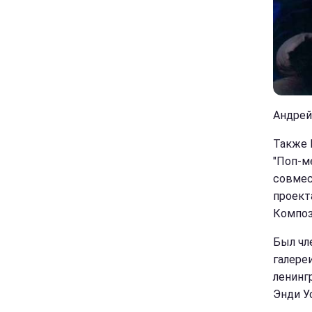
Андрей 
Также 
"Поп-м
совмес
проект
Компози
Был чл
галереи
ленинг
Энди У