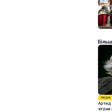
Більш
ЛЮДИ
Артед 
зіграв