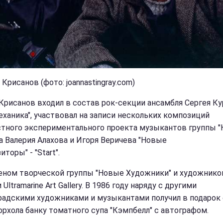
Крисанов (фото: joannastingray.com)
Крисанов входил в состав рок-секции ансамбля Сергея Ку
еханика", участвовал на записи нескольких композиций
тного экспериментального проекта музыкантов группы "К
а Валерия Алахова и Игоря Веричева "Новые
торы" - "Start".
еном творческой группы "Новые Художники" и художник
 Ultramarine Art Gallery. В 1986 году наряду с другими
радскими художниками и музыкантами получил в подарок 
орхола банку томатного супа "Кэмпбелл" с автографом.