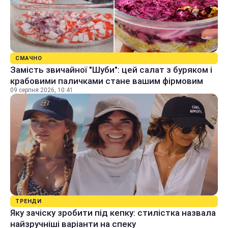
СМАЧНО
Замість звичайної "Шуби": цей салат з буряком і
крабовими паличками стане вашим фірмовим
09 серпня 2026, 10:41
ТРЕНДИ
Яку зачіску зробити під кепку: стилістка назвала
найзручніші варіанти на спеку