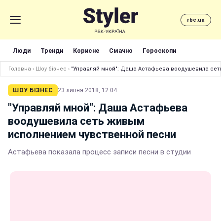
rbc.ua
Люди
Тренди
Корисне
Смачно
Гороскопи
Головна
›
Шоу бізнес
›
"Управляй мной": Даша Астафьева воодушевила се
ШОУ БІЗНЕС
23 липня 2018, 12:04
"Управляй мной": Даша Астафьева
воодушевила сеть живым
исполнением чувственной песни
Астафьева показала процесс записи песни в студии