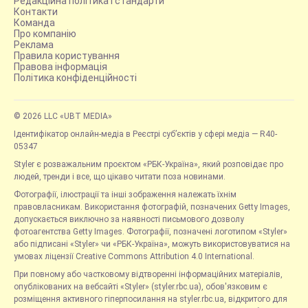
Редакційна політика і стандарти
Контакти
Команда
Про компанію
Реклама
Правила користування
Правова інформація
Політика конфіденційності
© 2026 LLC «UBT MEDIA»
Ідентифікатор онлайн-медіа в Реєстрі суб’єктів у сфері медіа — R40-
05347
Styler є розважальним проєктом «РБК-Україна», який розповідає про
людей, тренди і все, що цікаво читати поза новинами.
Фотографії, ілюстрації та інші зображення належать їхнім
правовласникам. Використання фотографій, позначених Getty Images,
допускається виключно за наявності письмового дозволу
фотоагентства Getty Images. Фотографії, позначені логотипом «Styler»
або підписані «Styler» чи «РБК-Україна», можуть використовуватися на
умовах ліцензії Creative Commons Attribution 4.0 International.
При повному або частковому відтворенні інформаційних матеріалів,
опублікованих на вебсайті «Styler» (styler.rbc.ua), обов'язковим є
розміщення активного гіперпосилання на styler.rbc.ua, відкритого для