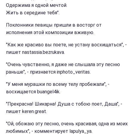
Одержима я одной мечтой.
Жить в середине тебя".
Поклонники певицы пришли в восторг от
исполнения этой композиции вживую.
"Как же красиво вы поете, не устану восхищаться", -
пишет nastassia.bezrukava.
"Очень чувственно, я даже не слышала эту песню
раньше", - признается inphoto_veritas.
"У меня мурашки по всему телу пробежали", -
восхищается buangel4ik.
"Прекрасна! Шикарна! Душа с тобою поет, Даша", -
пишет keren.great.
"Ой, обожаю эту песню, очень красивая, одна из моих
любимых", - комментирует lapulya_ya.