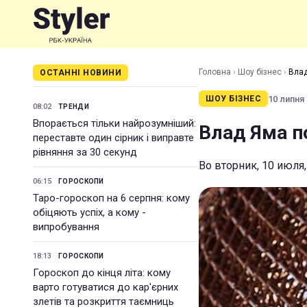
Головна
›
Шоу бізнес
›
Влад
ОСТАННІ НОВИНИ
10 липня 
ШОУ БІЗНЕС
08:02
ТРЕНДИ
Впорається тільки найрозумніший:
Влад Яма п
переставте один сірник і виправте
рівняння за 30 секунд
Во вторник, 10 июля
06:15
ГОРОСКОПИ
Таро-гороскоп на 6 серпня: кому
обіцяють успіх, а кому -
випробування
18:13
ГОРОСКОПИ
Гороскоп до кінця літа: кому
варто готуватися до кар'єрних
злетів та розкриття таємниць