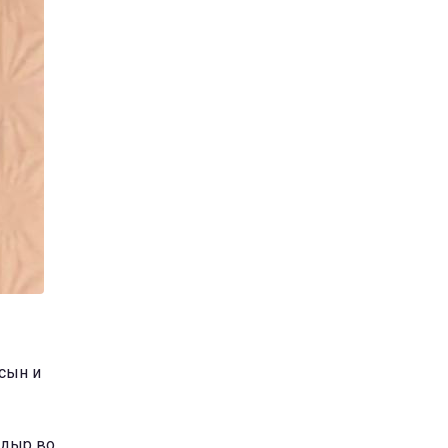
 сын и
ндыр во