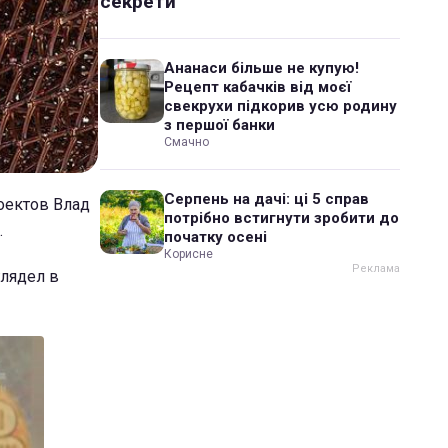
секрети
Ананаси більше не купую!
Рецепт кабачків від моєї
свекрухи підкорив усю родину
з першої банки
Смачно
Серпень на дачі: ці 5 справ
оектов Влад
потрібно встигнути зробити до
.
початку осені
Корисне
глядел в