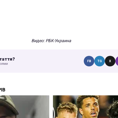
Видео: РБК-Украина
таття?
FB
TG
X
узями