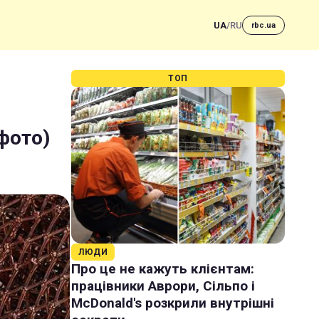
UA
/
RU
rbc.ua
ТОП
фото)
ЛЮДИ
Про це не кажуть клієнтам:
працівники Аврори, Сільпо і
McDonald's розкрили внутрішні