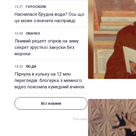
15:27
ГОРОСКОПИ
Наснилася брудна вода? Ось що
це може означати насправді
15:04
СМАЧНО
Лінивий рецепт огірків на зиму:
секрет хрусткої закуски без
мороки
14:22
ЛЮДИ
Пірнула в кульку на 12 млн
переглядів: блогерка з мемного
відео пояснила кумедний вчинок
Всі новини