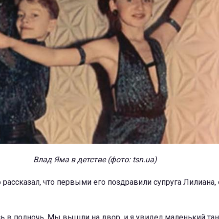
Влад Яма в детстве (фото: tsn.ua)
 рассказал, что первыми его поздравили супруга Лилиана,
ь в полночь. Мы вышли на двор, и я увидел маленький та