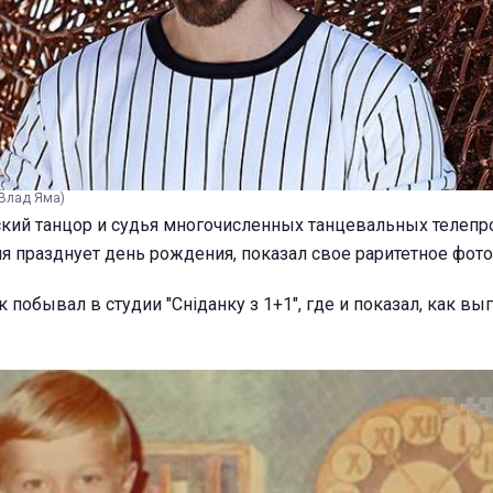
/Влад Яма)
кий танцор и судья многочисленных танцевальных телепр
я празднует день рождения, показал свое раритетное фото
побывал в студии "Сніданку з 1+1", где и показал, как вы