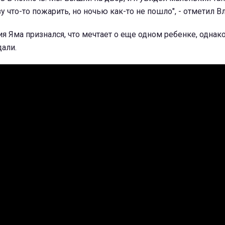
у что-то пожарить, но ночью как-то не пошло", - отметил Вл
я Яма признался, что мечтает о еще одном ребенке, однак
дали.