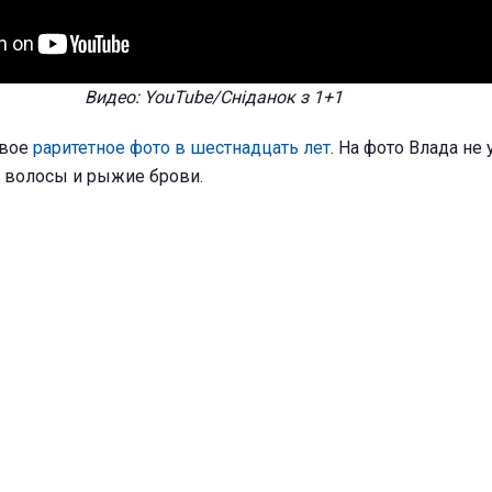
Видео: YouTube/Сніданок з 1+1
свое
раритетное фото в шестнадцать лет
. На фото Влада не 
е волосы и рыжие брови.