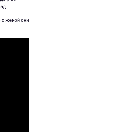
ад.
о с женой они