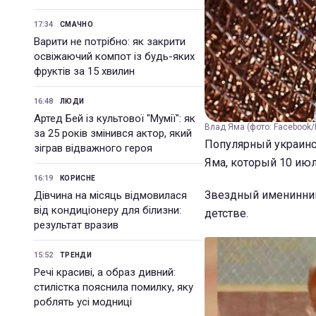
17:34
СМАЧНО
Варити не потрібно: як закрити
освіжаючий компот із будь-яких
фруктів за 15 хвилин
16:48
ЛЮДИ
Артед Бей із культової "Мумії": як
Влад Яма (фото: Facebook
за 25 років змінився актор, який
Популярный украинс
зіграв відважного героя
Яма, который 10 июл
16:19
КОРИСНЕ
Звездный именинник 
Дівчина на місяць відмовилася
від кондиціонеру для білизни:
детстве.
результат вразив
15:52
ТРЕНДИ
Речі красиві, а образ дивний:
стилістка пояснила помилку, яку
роблять усі модниці