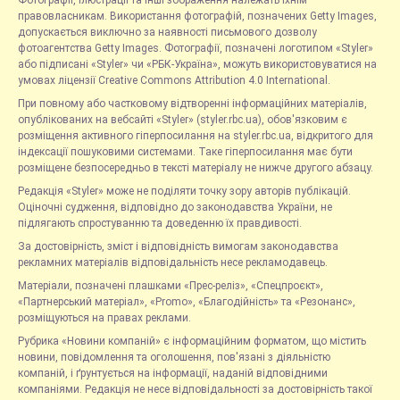
правовласникам. Використання фотографій, позначених Getty Images,
допускається виключно за наявності письмового дозволу
фотоагентства Getty Images. Фотографії, позначені логотипом «Styler»
або підписані «Styler» чи «РБК-Україна», можуть використовуватися на
умовах ліцензії Creative Commons Attribution 4.0 International.
При повному або частковому відтворенні інформаційних матеріалів,
опублікованих на вебсайті «Styler» (styler.rbc.ua), обов'язковим є
розміщення активного гіперпосилання на styler.rbc.ua, відкритого для
індексації пошуковими системами. Таке гіперпосилання має бути
розміщене безпосередньо в тексті матеріалу не нижче другого абзацу.
Редакція «Styler» може не поділяти точку зору авторів публікацій.
Оціночні судження, відповідно до законодавства України, не
підлягають спростуванню та доведенню їх правдивості.
За достовірність, зміст і відповідність вимогам законодавства
рекламних матеріалів відповідальність несе рекламодавець.
Матеріали, позначені плашками «Прес-реліз», «Спецпроєкт»,
«Партнерський матеріал», «Promo», «Благодійність» та «Резонанс»,
розміщуються на правах реклами.
Рубрика «Новини компаній» є інформаційним форматом, що містить
новини, повідомлення та оголошення, пов'язані з діяльністю
компаній, і ґрунтується на інформації, наданій відповідними
компаніями. Редакція не несе відповідальності за достовірність такої