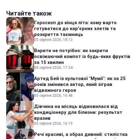
Читайте також
Гороскоп до кінця літа: кому варто
готуватися до кар'єрних злетів та
розкриття таємниць
05 серпня 2026, 18:13
Варити не потрібно: як закрити
освіжаючий компот із будь-яких фруктів
за 15 хвилин
05 серпня 2026, 17:34
Артед Бей із культової "Мумії": як за 25
років змінився актор, який зіграв
відважного героя
05 серпня 2026, 16:48
Дівчина на місяць відмовилася від
кондиціонеру для білизни: результат
вразив
05 серпня 2026, 16:19
Речі красиві, а образ дивний: стилістка