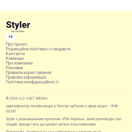
FB
Про проєкт
Редакційна політика і стандарти
Контакти
Команда
Про компанію
Реклама
Правила користування
Правова інформація
Політика конфіденційності
© 2026 LLC «UBT MEDIA»
Ідентифікатор онлайн-медіа в Реєстрі суб’єктів у сфері медіа — R40-
05347
Styler є розважальним проєктом «РБК-Україна», який розповідає про
людей, тренди і все, що цікаво читати поза новинами.
Фотографії, ілюстрації та інші зображення належать їхнім