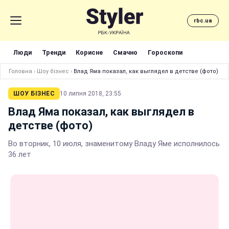
rbc.ua
Люди
Тренди
Корисне
Смачно
Гороскопи
Головна
›
Шоу бізнес
›
Влад Яма показал, как выглядел в детстве (фото)
ШОУ БІЗНЕС
10 липня 2018, 23:55
Влад Яма показал, как выглядел в
детстве (фото)
Во вторник, 10 июля, знаменитому Владу Яме исполнилось
36 лет