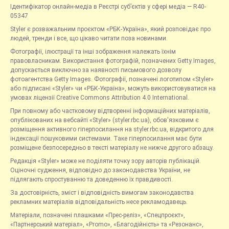
Ідентифікатор онлайн-медіа в Реєстрі суб’єктів у сфері медіа — R40-
05347
Styler є розважальним проєктом «РБК-Україна», який розповідає про
людей, тренди і все, що цікаво читати поза новинами.
Фотографії, ілюстрації та інші зображення належать їхнім
правовласникам. Використання фотографій, позначених Getty Images,
допускається виключно за наявності письмового дозволу
фотоагентства Getty Images. Фотографії, позначені логотипом «Styler»
або підписані «Styler» чи «РБК-Україна», можуть використовуватися на
умовах ліцензії Creative Commons Attribution 4.0 International.
При повному або частковому відтворенні інформаційних матеріалів,
опублікованих на вебсайті «Styler» (styler.rbc.ua), обов'язковим є
розміщення активного гіперпосилання на styler.rbc.ua, відкритого для
індексації пошуковими системами. Таке гіперпосилання має бути
розміщене безпосередньо в тексті матеріалу не нижче другого абзацу.
Редакція «Styler» може не поділяти точку зору авторів публікацій.
Оціночні судження, відповідно до законодавства України, не
підлягають спростуванню та доведенню їх правдивості.
За достовірність, зміст і відповідність вимогам законодавства
рекламних матеріалів відповідальність несе рекламодавець.
Матеріали, позначені плашками «Прес-реліз», «Спецпроєкт»,
«Партнерський матеріал», «Promo», «Благодійність» та «Резонанс»,