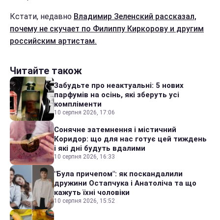
Кстати, недавно
Владимир Зеленский рассказал,
почему не скучает по Филиппу Киркорову и другим
российским артистам.
Читайте також
Забудьте про неактуальні: 5 нових
парфумів на осінь, які зберуть усі
компліменти
10 серпня 2026, 17:06
Сонячне затемнення і містичний
Коридор: що для нас готує цей тиждень
і які дні будуть вдалими
10 серпня 2026, 16:33
"Була причепом": як поскандалили
дружини Остапчука і Анатоліча та що
кажуть їхні чоловіки
10 серпня 2026, 15:52