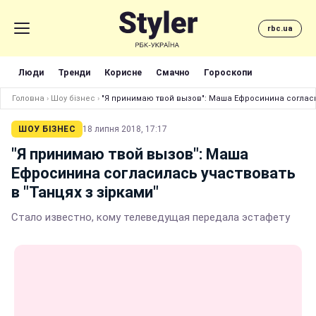
rbc.ua
Люди
Тренди
Корисне
Смачно
Гороскопи
Головна
›
Шоу бізнес
›
"Я принимаю твой вызов": Маша Ефросинина согласил
ШОУ БІЗНЕС
18 липня 2018, 17:17
"Я принимаю твой вызов": Маша
Ефросинина согласилась участвовать
в "Танцях з зірками"
Стало известно, кому телеведущая передала эстафету