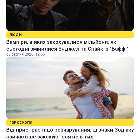
ЛЮДИ
Вампіри, в яких закохувалися мільйони: як
сьогодні змінилися Енджел та Спайк із "Баффі"
08 серпня 2026, 12:55
ГОРОСКОПИ
Від пристрасті до розчарування: ці знаки Зодіаку
найчастіше закохуються не в тих