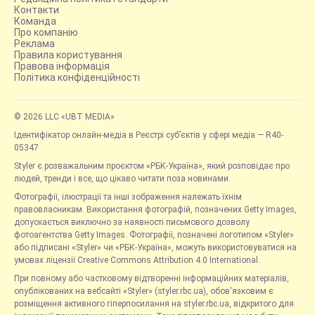
Контакти
Команда
Про компанію
Реклама
Правила користування
Правова інформація
Політика конфіденційності
© 2026 LLC «UBT MEDIA»
Ідентифікатор онлайн-медіа в Реєстрі суб’єктів у сфері медіа — R40-
05347
Styler є розважальним проєктом «РБК-Україна», який розповідає про
людей, тренди і все, що цікаво читати поза новинами.
Фотографії, ілюстрації та інші зображення належать їхнім
правовласникам. Використання фотографій, позначених Getty Images,
допускається виключно за наявності письмового дозволу
фотоагентства Getty Images. Фотографії, позначені логотипом «Styler»
або підписані «Styler» чи «РБК-Україна», можуть використовуватися на
умовах ліцензії Creative Commons Attribution 4.0 International.
При повному або частковому відтворенні інформаційних матеріалів,
опублікованих на вебсайті «Styler» (styler.rbc.ua), обов'язковим є
розміщення активного гіперпосилання на styler.rbc.ua, відкритого для