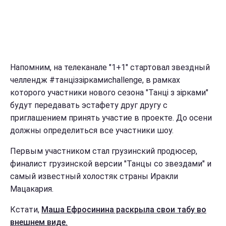
Напомним, на телеканале "1+1" стартовал звездный
челлендж #танціззіркамиchallenge, в рамках
которого участники нового сезона "Танці з зірками"
будут передавать эстафету друг другу с
приглашением принять участие в проекте. До осени
должны определиться все участники шоу.
Первым участником стал грузинский продюсер,
финалист грузинской версии "Танцы со звездами" и
самый известный холостяк страны Иракли
Мацакария.
Кстати,
Маша Ефросинина раскрыла свои табу во
внешнем виде.