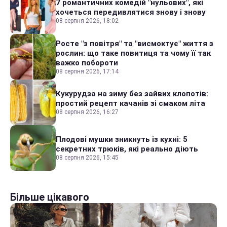
7 романтичних комедій "нульових", які
хочеться передивлятися знову і знову
08 серпня 2026, 18:02
Росте "з повітря" та "висмоктує" життя з
рослин: що таке повитиця та чому її так
важко побороти
08 серпня 2026, 17:14
Кукурудза на зиму без зайвих клопотів:
простий рецепт качанів зі смаком літа
08 серпня 2026, 16:27
Плодові мушки зникнуть із кухні: 5
секретних трюків, які реально діють
08 серпня 2026, 15:45
Більше цікавого