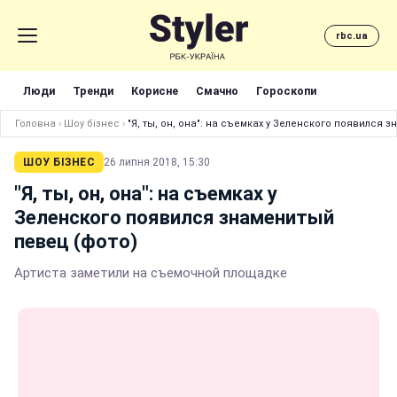
rbc.ua
Люди
Тренди
Корисне
Смачно
Гороскопи
Головна
›
Шоу бізнес
›
"Я, ты, он, она": на съемках у Зеленского появился 
ШОУ БІЗНЕС
26 липня 2018, 15:30
"Я, ты, он, она": на съемках у
Зеленского появился знаменитый
певец (фото)
Артиста заметили на съемочной площадке