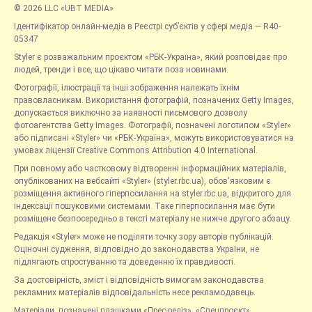
© 2026 LLC «UBT MEDIA»
Ідентифікатор онлайн-медіа в Реєстрі суб’єктів у сфері медіа — R40-
05347
Styler є розважальним проєктом «РБК-Україна», який розповідає про
людей, тренди і все, що цікаво читати поза новинами.
Фотографії, ілюстрації та інші зображення належать їхнім
правовласникам. Використання фотографій, позначених Getty Images,
допускається виключно за наявності письмового дозволу
фотоагентства Getty Images. Фотографії, позначені логотипом «Styler»
або підписані «Styler» чи «РБК-Україна», можуть використовуватися на
умовах ліцензії Creative Commons Attribution 4.0 International.
При повному або частковому відтворенні інформаційних матеріалів,
опублікованих на вебсайті «Styler» (styler.rbc.ua), обов'язковим є
розміщення активного гіперпосилання на styler.rbc.ua, відкритого для
індексації пошуковими системами. Таке гіперпосилання має бути
розміщене безпосередньо в тексті матеріалу не нижче другого абзацу.
Редакція «Styler» може не поділяти точку зору авторів публікацій.
Оціночні судження, відповідно до законодавства України, не
підлягають спростуванню та доведенню їх правдивості.
За достовірність, зміст і відповідність вимогам законодавства
рекламних матеріалів відповідальність несе рекламодавець.
Матеріали, позначені плашками «Прес-реліз», «Спецпроєкт»,