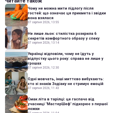
Читайте також
Чому не можна мити підлогу після
гостей: що означає ця прикмета і звідки
вона взялася
07 серпня 2026, 13:55
Не лише льон: стилістка розкрила 6
секретів комфортного образу у спеку
07 серпня 2026, 13:14
Українці відповіли, чому не їдуть у
відпустку цього року: справа не лише у
грошах
07 серпня 2026, 12:30
Одні мовчать, інші миттєво вибухають:
хто зі знаків Зодіаку не стримує емоцій
07 серпня 2026, 11:43
Смак літа в тарілці: це гаспачо від
учасниці "МастерШеф" підкорює з першої
ложки