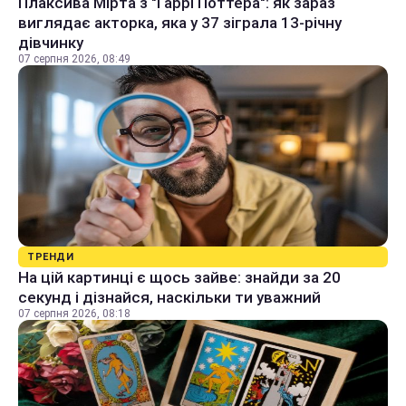
Плаксива Мірта з "Гаррі Поттера": як зараз
виглядає акторка, яка у 37 зіграла 13-річну
дівчинку
07 серпня 2026, 08:49
ТРЕНДИ
На цій картинці є щось зайве: знайди за 20
секунд і дізнайся, наскільки ти уважний
07 серпня 2026, 08:18