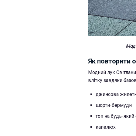
Модн
Як повторити 
Модний лук Світлани
влітку завдяки базов
джинсова жилет
шорти-бермуди
топ на будь-який
капелюх