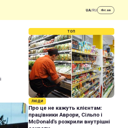
UA
/
RU
rbc.ua
ТОП
і
ЛЮДИ
Про це не кажуть клієнтам:
працівники Аврори, Сільпо і
McDonald's розкрили внутрішні