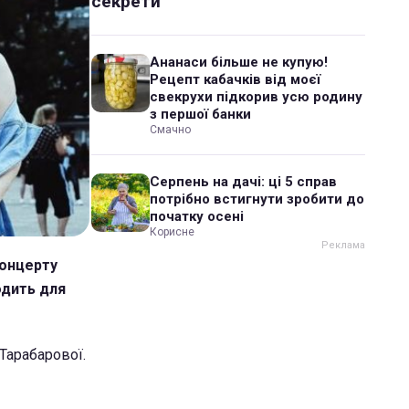
секрети
Ананаси більше не купую!
Рецепт кабачків від моєї
свекрухи підкорив усю родину
з першої банки
Смачно
Серпень на дачі: ці 5 справ
потрібно встигнути зробити до
початку осені
Корисне
концерту
одить для
Тарабарової.