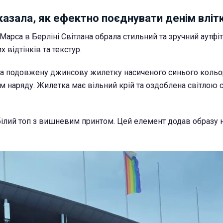
казала, як ефектно поєднувати денім вліт
арса в Берліні Світлана обрала стильний та зручний аутфіт
 відтінків та текстур.
а подовжену джинсову жилетку насиченого синього кольор
наряду. Жилетка має вільний крій та оздоблена світлою с
 білий топ з вишневим принтом. Цей елемент додав образу н