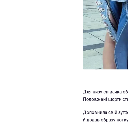
Для низу співачка об
Подовжені шорти ста
Доповнила свій аутфі
й додав образу нотку