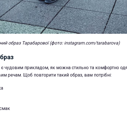
ий образ Тарабарової (фото: instagram.com/tarabarova)
образ
 є чудовим прикладом, як можна стильно та комфортно одя
им речам. Щоб повторити такий образ, вам потрібні:
ка
 смак