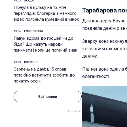
14:22
ЛЮДИ
Пірнула в кульку на 12 млн
Тарабарова по
переглядів: блогерка з мемного
відео пояснила кумедний вчинок
Для концерту Бруно М
поєднала денім різних
13:57
ГОРОСКОПИ
Павук вдома до грошей чи до
Зверху вона накинул
біди? Що кажуть народні
ключовим елементом 
прикмети і коли це поганий знак
деніму.
13:24
КОРИСНЕ
Під неї вона одягла
Серпень на дачі: ці 5 справ
потрібно встигнути зробити до
елегантності.
початку осені
Всі новини