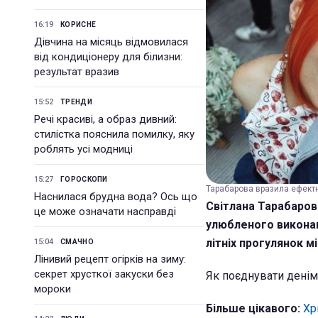
16:19
КОРИСНЕ
Дівчина на місяць відмовилася
від кондиціонеру для білизни:
результат вразив
15:52
ТРЕНДИ
Речі красиві, а образ дивний:
стилістка пояснила помилку, яку
роблять усі модниці
15:27
ГОРОСКОПИ
Тарабарова вразила ефектн
Наснилася брудна вода? Ось що
Світлана Тарабарова
це може означати насправді
улюбленого виконав
літніх прогулянок м
15:04
СМАЧНО
Лінивий рецепт огірків на зиму:
секрет хрусткої закуски без
Як поєднувати денім
мороки
Більше цікавого:
Хр