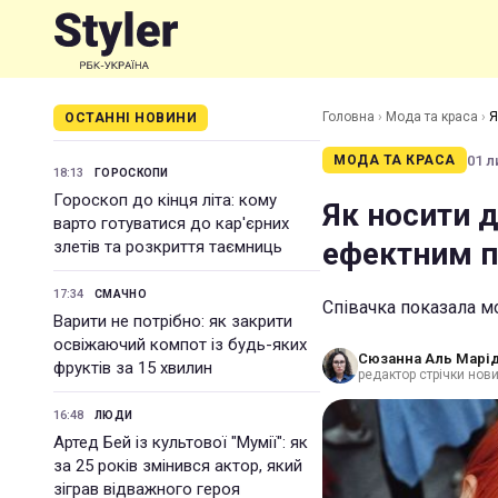
Головна
›
Мода та краса
›
Я
ОСТАННІ НОВИНИ
01 л
МОДА ТА КРАСА
18:13
ГОРОСКОПИ
Гороскоп до кінця літа: кому
Як носити д
варто готуватися до кар'єрних
ефектним п
злетів та розкриття таємниць
17:34
СМАЧНО
Співачка показала м
Варити не потрібно: як закрити
освіжаючий компот із будь-яких
Сюзанна Аль Марід
фруктів за 15 хвилин
редактор стрічки нов
16:48
ЛЮДИ
Артед Бей із культової "Мумії": як
за 25 років змінився актор, який
зіграв відважного героя