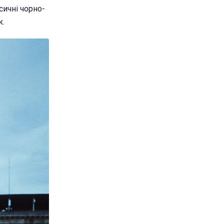
сичні чорно-
к.