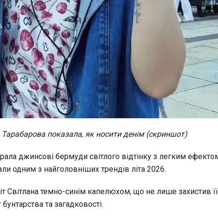
Тарабарова показала, як носити денім (скриншот)
рала джинсові бермуди світлого відтінку з легким ефектом
ли одним з найголовніших трендів літа 2026.
т Світлана темно-синім капелюхом, що не лише захистив її 
 бунтарства та загадковості.