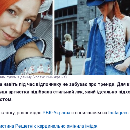
им луком з деніму (колаж: РБК-Україна)
 навіть під час відпочинку не забуває про тренди. Для 
ця артистка підібрала стильний лук, який ідеально підх
істом.
 влітку, розповідає
РБК-Україна
з посиланням на
Instagram
истина Решетнік кардинально змінила імідж