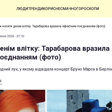
ЛЮДИ
ТРЕНДИ
КОРИСНЕ
СМАЧНО
ГОРОСКОПИ
к носити денім влітку: Тарабарова вразила ефектним поєднанням (фото)
ипня 2026 · 07:15
енім влітку: Тарабарова вразила
оєднанням (фото)
одний лук, у якому відвідала концерт Бруно Марса в Берлін
і
ин