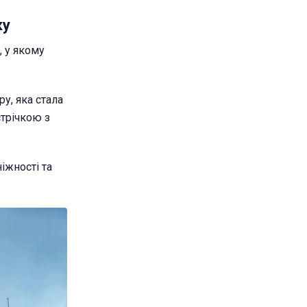
ку
, у якому
у, яка стала
трічкою з
іжності та