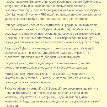
правовласникам. Використання фотографій, позначених Getty Images,
допускається виключно за наявності письмового дозволу
фотоагентства Getty Images. Фотографії, позначені логотипом «Styler»
або підписані «Styler» чи «РБК-Україна», можуть використовуватися на
умовах ліцензії Creative Commons Attribution 4.0 International.
При повному або частковому відтворенні інформаційних матеріалів,
опублікованих на вебсайті «Styler» (styler.rbc.ua), обов'язковим є
розміщення активного гіперпосилання на styler.rbc.ua, відкритого для
індексації пошуковими системами. Таке гіперпосилання має бути
розміщене безпосередньо в тексті матеріалу не нижче другого абзацу.
Редакція «Styler» може не поділяти точку зору авторів публікацій.
Оціночні судження, відповідно до законодавства України, не
підлягають спростуванню та доведенню їх правдивості.
За достовірність, зміст і відповідність вимогам законодавства
рекламних матеріалів відповідальність несе рекламодавець.
Матеріали, позначені плашками «Прес-реліз», «Спецпроєкт»,
«Партнерський матеріал», «Promo», «Благодійність» та «Резонанс»,
розміщуються на правах реклами.
Рубрика «Новини компаній» є інформаційним форматом, що містить
новини, повідомлення та оголошення, пов'язані з діяльністю
компаній, і ґрунтується на інформації, наданій відповідними
компаніями. Редакція не несе відповідальності за достовірність такої
інформації.