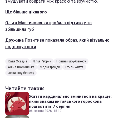
змушувати обирати між красою та зручністю.
Ще більше цікавого
Ольга Мартиновська зробила підтяжку та
збільшила губ
Дружина Позитива показала образ, який візуально
подовжує ноги
Катя Осадча
Лілія Ребрик
Новини шоу-бізнесу
Аліна Шаманська
Модні тренди
Стиль життя
Зірки шоу-бізнесу
Читайте також
Життя кардинально зміниться на краще:
яким знакам китайського гороскопа
пощастить 7 серпня
06 серпня 2026, 18:13