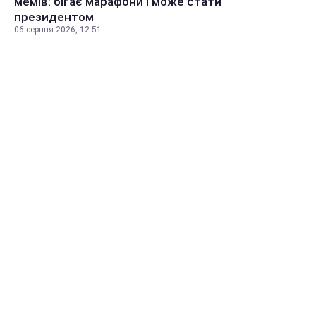
мемів: бігає марафони і може стати
президентом
06 серпня 2026, 12:51