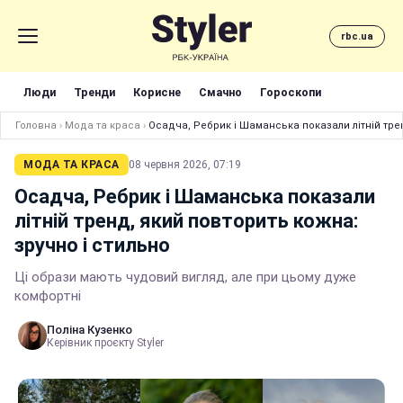
rbc.ua
Люди
Тренди
Корисне
Смачно
Гороскопи
Головна
›
Мода та краса
›
Осадча, Ребрик і Шаманська показали літній трен
МОДА ТА КРАСА
08 червня 2026, 07:19
Осадча, Ребрик і Шаманська показали
літній тренд, який повторить кожна:
зручно і стильно
Ці образи мають чудовий вигляд, але при цьому дуже
комфортні
Поліна Кузенко
Керівник проєкту Styler