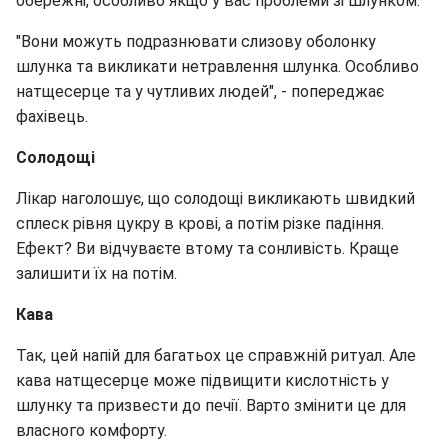
обережні, особливо якщо у вас проблеми зі шлунком.
"Вони можуть подразнювати слизову оболонку
шлунка та викликати нетравлення шлунка. Особливо
натщесерце та у чутливих людей", - попереджає
фахівець.
Солодощі
Лікар наголошує, що солодощі викликають швидкий
сплеск рівня цукру в крові, а потім різке падіння.
Ефект? Ви відчуваєте втому та сонливість. Краще
залишити їх на потім.
Кава
Так, цей напій для багатьох це справжній ритуал. Але
кава натщесерце може підвищити кислотність у
шлунку та призвести до печії. Варто змінити це для
власного комфорту.