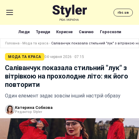
rbc.ua
Люди
Тренди
Корисне
Смачно
Гороскопи
Головна
›
Мода та краса
›
Саліванчук показала стильний "лук" з вітрівкою н
МОДА ТА КРАСА
04 червня 2026 · 07:15
Саліванчук показала стильний "лук" з
вітрівкою на прохолодне літо: як його
повторити
Один елемент задає зовсім інший настрій образу
Катерина Собкова
Редактор Styler