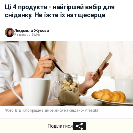
Ці 4 продукти - найгірший вибір для
сніданку. Не їжте їх натщесерце
Людмила Жукова
Редактор Styler
Фото: Від чого краще відмовитися на сніданок (freepik)
Поділитися