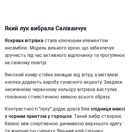
Який лук вибрала Саліванчук
Яскрава вітрівка
стала ключовим елементом
ансамблю. Модель вільного крою, що забезпечує
зручність під час активного відпочинку та прогулянок
на свіжому повітрі.
Високий комір-стійка захищає від вітру, а металеві
кнопки додають виробу сучасного акценту. Завдяки
насиченому червоному кольору вітрівка виступає
головною стилістичною заявою всього образу.
Контрастності "луку" додає довга біла
спідниця максі
з чорним принтом у горошок
. Такий вибір створює
баланс між спортивною динамікою верхнього одягу
та жіночністю силуету. Вільний крій спідниці