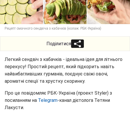
Рецепт смачного сендвіча з кабачків (колаж: РБК-Україна)
Поділитися
Легкий сендвіч з кабачків - ідеальна ідея для літнього
перекусу! Простий рецепт, який підкорить навіть
найвибагливіших гурманів, поєднує свіжі овочі,
ароматні спеції та хрустку скоринку.
Про це повідомляє РБК-Україна (проект Styler) з
посиланням на
Telegram
-канал дієтолога Тетяни
Лакусти.