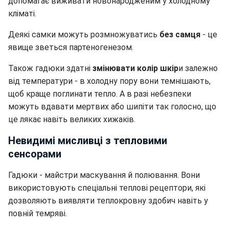
допомагає виживати новонародженим у холодному
кліматі.
Деякі самки можуть розмножуватись
без самця
- це
явище зветься партеногенезом.
Також гадюки здатні
змінювати колір шкір
и залежно
від температури - в холодну пору вони темнішають,
щоб краще поглинати тепло. А в разі небезпеки
можуть вдавати мертвих або шипіти так голосно, що
це лякає навіть великих хижаків.
Невидимі мисливці з тепловими
сенсорами
Гадюки - майстри маскування й полювання. Вони
використовують спеціальні теплові рецептори, які
дозволяють виявляти теплокровну здобич навіть у
повній темряві.