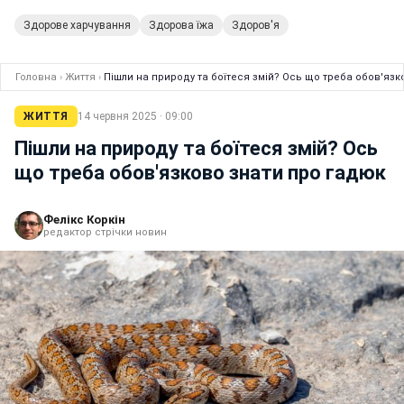
Здорове харчування
Здорова їжа
Здоров'я
Головна
›
Життя
›
Пішли на природу та боїтеся змій? Ось що треба обов'язк
ЖИТТЯ
14 червня 2025 · 09:00
Пішли на природу та боїтеся змій? Ось
що треба обов'язково знати про гадюк
Фелікс Коркін
редактор стрічки новин