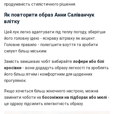
продуманість стилістичного рішення.
Як повторити образ Анни Саліванчук
влітку
Цей лук легко адаптувати під теплу погоду, зберігши
його головну ідею - яскраву вітрівку як акцент.
Головне правило - полегшити взуття та зробити
силует більш міським.
Замість замшевих чобіт вибирайте
лофери або білі
кросівки
- вони додадуть образу легкості та зроблять
його більш літнім і комфортним для щоденних
прогулянок.
Якщо хочеться більш жіночного настрою, можна
замінити чоботи на
босоніжки на підборах або мюлі
-
це одразу підсилить елегантність образу.