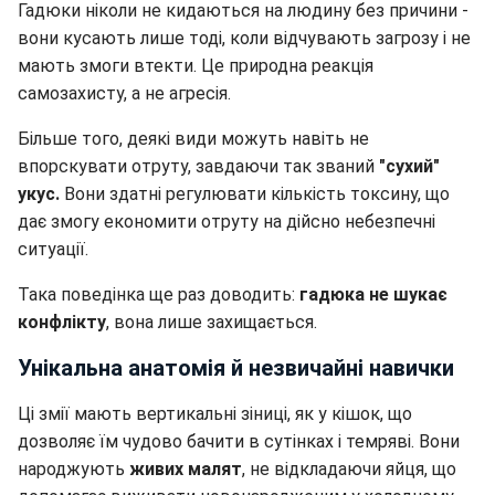
Гадюки ніколи не кидаються на людину без причини -
вони кусають лише тоді, коли відчувають загрозу і не
мають змоги втекти. Це природна реакція
самозахисту, а не агресія.
Більше того, деякі види можуть навіть не
впорскувати отруту, завдаючи так званий
"сухий"
укус.
Вони здатні регулювати кількість токсину, що
дає змогу економити отруту на дійсно небезпечні
ситуації.
Така поведінка ще раз доводить:
гадюка не шукає
конфлікту
, вона лише захищається.
Унікальна анатомія й незвичайні навички
Ці змії мають вертикальні зіниці, як у кішок, що
дозволяє їм чудово бачити в сутінках і темряві. Вони
народжують
живих малят
, не відкладаючи яйця, що