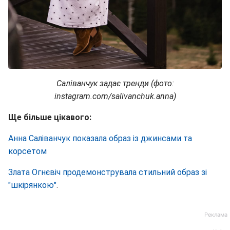
Саліванчук задає тренди (фото:
instagram.com/salivanchuk.anna)
Ще більше цікавого:
Анна Саліванчук показала образ із джинсами та
корсетом
Злата Огнєвіч продемонструвала стильний образ зі
"шкірянкою"
.