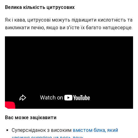
Велика кількість цитрусових
Як і кава, цитрусові можуть підвищити кислотність та
викликати печію, якщо ви з'їсте їх багато натщесерце.
Вас може зацікавити
Суперсніданок з високим
вмістом білка, який
насичує енергією на весь день