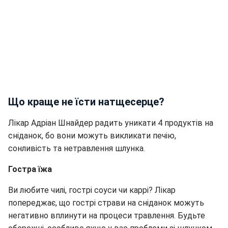
Що краще не їсти натщесерце?
Лікар Адріан Шнайдер радить уникати 4 продуктів на
сніданок, бо вони можуть викликати печію,
сонливість та нетравлення шлунка.
Гостра їжа
Ви любите чилі, гострі соуси чи каррі? Лікар
попереджає, що гострі страви на сніданок можуть
негативно вплинути на процеси травлення. Будьте