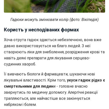
Гадюки можуть змінювати колір (фото: Вікіпедія)
Користь у несподіваних формах
Хоча отрута гадюк здається небезпечною, вона вже
давно використовується на благо людей. З неї
створюють ліки для знеболення, розрідження крові та
навіть деякі препарати для лікування серцево-
судинних хвороб.
Її вивчають біологи й фармацевти, шукаючи нові
лікувальні властивості. Крім того,
укуси гадюк рідко є
смертельними для людин
и - головне вчасно
звернутись по медичну допомогу. Алергічні реакції
трапляються, але найчастіше все закінчується
набряком і болем.