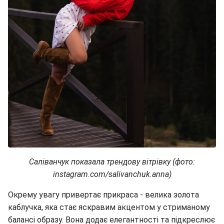
Саліванчук показала трендову вітрівку (фото:
instagram.com/salivanchuk.anna)
Окрему увагу привертає прикраса - велика золота
каблучка, яка стає яскравим акцентом у стриманому
балансі образу. Вона додає елегантності та підкреслює