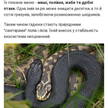
Їх головне меню -
миші, полівки, жаби та дрібні
птахи.
Одна змія за рік може знищити десятки, а то й
сотні гризунів, запобігаючи розмноженню шкідників.
Таким чином гадюки стають природними
"санітарами" полів і лісів. Їхній внесок у стабільність
екосистеми неоціненний.