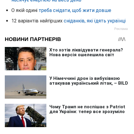
О якій одині
треба снідати, щоб жити довше
12 варіантів найгірших
сніданків, які їдять українці