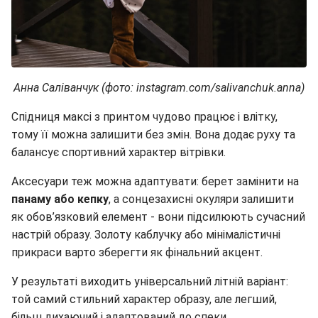
Анна Саліванчук (фото: instagram.com/salivanchuk.anna)
Спідниця максі з принтом чудово працює і влітку,
тому її можна залишити без змін. Вона додає руху та
балансує спортивний характер вітрівки.
Аксесуари теж можна адаптувати: берет замінити на
панаму або кепку
, а сонцезахисні окуляри залишити
як обов’язковий елемент - вони підсилюють сучасний
настрій образу. Золоту каблучку або мінімалістичні
прикраси варто зберегти як фінальний акцент.
У результаті виходить універсальний літній варіант:
той самий стильний характер образу, але легший,
більш дихаючий і адаптований до спеки.