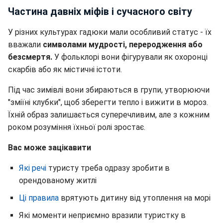
Частина давніх міфів і сучасного світу
У різних культурах гадюки мали особливий статус - їх
вважали
символами мудрості, переродження або
безсмертя.
У фольклорі вони фігурували як охоронці
скарбів або як містичні істоти.
Під час зимівлі вони збираються в групи, утворюючи
"зміїні клубки", щоб зберегти тепло і вижити в мороз.
Їхній образ залишається суперечливим, але з кожним
роком розуміння їхньої ролі зростає.
Вас може зацікавити
Які речі
туристу треба одразу зробити в
орендованому житлі
Ці правила
врятують дитину від утоплення на морі
Які моменти неприємно вразили туристку в