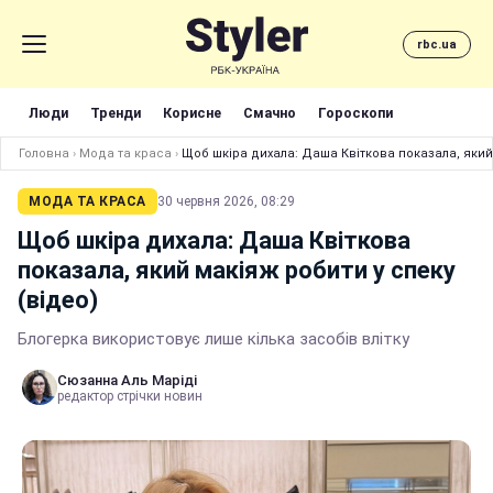
rbc.ua
Люди
Тренди
Корисне
Смачно
Гороскопи
Головна
›
Мода та краса
›
Щоб шкіра дихала: Даша Квіткова показала, який 
МОДА ТА КРАСА
30 червня 2026, 08:29
Щоб шкіра дихала: Даша Квіткова
показала, який макіяж робити у спеку
(відео)
Блогерка використовує лише кілька засобів влітку
Сюзанна Аль Маріді
редактор стрічки новин