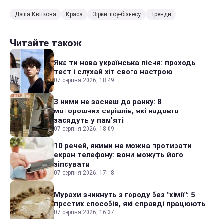
Даша Квіткова
Краса
Зірки шоу-бізнесу
Тренди
Читайте також
Яка ти нова українська пісня: проходь
тест і слухай хіт свого настрою
07 серпня 2026, 18:49
З ними не заснеш до ранку: 8
моторошних серіалів, які надовго
засядуть у пам'яті
07 серпня 2026, 18:09
10 речей, якими не можна протирати
екран телефону: вони можуть його
зіпсувати
07 серпня 2026, 17:18
Мурахи зникнуть з городу без "хімії": 5
простих способів, які справді працюють
07 серпня 2026, 16:37