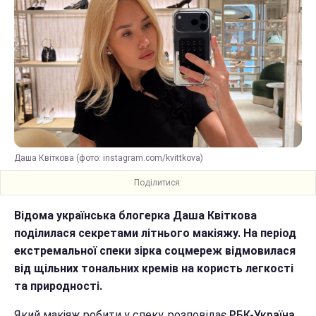
Даша Квіткова (фото: instagram.com/kvittkova)
Поділитися:
Відома українська блогерка Даша Квіткова
поділилася секретами літнього макіяжу. На період
екстремальної спеки зірка соцмереж відмовилася
від щільних тональних кремів на користь легкості
та природності.
Який макіяж робити у спеку, розповідає
РБК-Україна