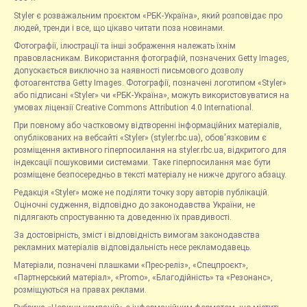
Styler є розважальним проєктом «РБК-Україна», який розповідає про
людей, тренди і все, що цікаво читати поза новинами.
Фотографії, ілюстрації та інші зображення належать їхнім
правовласникам. Використання фотографій, позначених Getty Images,
допускається виключно за наявності письмового дозволу
фотоагентства Getty Images. Фотографії, позначені логотипом «Styler»
або підписані «Styler» чи «РБК-Україна», можуть використовуватися на
умовах ліцензії Creative Commons Attribution 4.0 International.
При повному або частковому відтворенні інформаційних матеріалів,
опублікованих на вебсайті «Styler» (styler.rbc.ua), обов'язковим є
розміщення активного гіперпосилання на styler.rbc.ua, відкритого для
індексації пошуковими системами. Таке гіперпосилання має бути
розміщене безпосередньо в тексті матеріалу не нижче другого абзацу.
Редакція «Styler» може не поділяти точку зору авторів публікацій.
Оціночні судження, відповідно до законодавства України, не
підлягають спростуванню та доведенню їх правдивості.
За достовірність, зміст і відповідність вимогам законодавства
рекламних матеріалів відповідальність несе рекламодавець.
Матеріали, позначені плашками «Прес-реліз», «Спецпроєкт»,
«Партнерський матеріал», «Promo», «Благодійність» та «Резонанс»,
розміщуються на правах реклами.