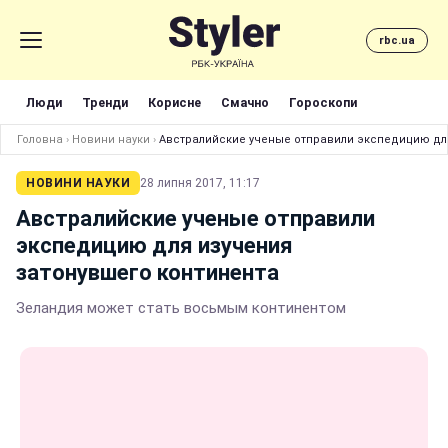
rbc.ua
Люди
Тренди
Корисне
Смачно
Гороскопи
Головна
›
Новини науки
›
Австралийские ученые отправили экспедицию для
НОВИНИ НАУКИ
28 липня 2017, 11:17
Австралийские ученые отправили
экспедицию для изучения
затонувшего континента
Зеландия может стать восьмым континентом