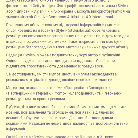
допускається виключно за наявності письмового дозволу
фотоагентства Getty Images. Фотографії, позначені логотипом «Styler»
або підписані «Styler» чи «РБК-Україна», можуть використовуватися на
умовах ліцензії Creative Commons Attribution 4.0 International.
При повному або частковому відтворенні інформаційних матеріалів,
опублікованих на вебсайті «Styler» (styler.rbc.ua), обов'язковим є
розміщення активного гіперпосилання на styler.rbc.ua, відкритого для
індексації пошуковими системами. Таке гіперпосилання має бути
розміщене безпосередньо в тексті матеріалу не нижче другого абзацу.
Редакція «Styler» може не поділяти точку зору авторів публікацій.
Оціночні судження, відповідно до законодавства України, не
підлягають спростуванню та доведенню їх правдивості.
За достовірність, зміст і відповідність вимогам законодавства
рекламних матеріалів відповідальність несе рекламодавець.
Матеріали, позначені плашками «Прес-реліз», «Спецпроєкт»,
«Партнерський матеріал», «Promo», «Благодійність» та «Резонанс»,
розміщуються на правах реклами.
Рубрика «Новини компаній» є інформаційним форматом, що містить
новини, повідомлення та оголошення, пов'язані з діяльністю
компаній, і ґрунтується на інформації, наданій відповідними
компаніями. Редакція не несе відповідальності за достовірність такої
інформації.
Онлайн-медіа «Styler» призначене для осіб віком від 21 року.