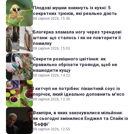
Плодові мушки зникнуть із кухні: 5
секретних трюків, які реально діють
08 серпня 2026, 15:45
Блогерка зламала ногу через трендові
штани: що сталось і як не повторити її
помилку
08 серпня 2026, 15:03
Секрети розкішного цвітіння: як
правильно обрізати троянди, щоб не
нашкодити кущу
08 серпня 2026, 14:22
І кетчуп не потрібен: пікантний соус із
порічок, який ідеально доповнить м'ясо
08 серпня 2026, 13:39
Вампіри, в яких закохувалися мільйони:
як сьогодні змінилися Енджел та Спайк із
"Баффі"
08 серпня 2026, 12:55