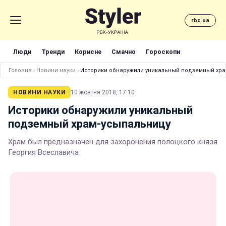
rbc.ua
Люди
Тренди
Корисне
Смачно
Гороскопи
Головна
›
Новини науки
›
Историки обнаружили уникальный подземный хра
НОВИНИ НАУКИ
10 жовтня 2018, 17:10
Историки обнаружили уникальный
подземный храм-усыпальницу
Храм был предназначен для захоронения полоцкого князя
Георгия Всеславича