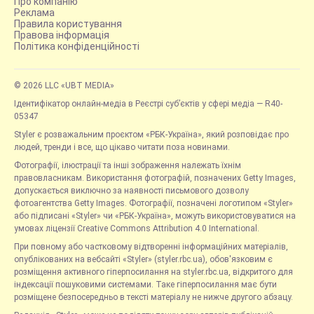
Про компанію
Реклама
Правила користування
Правова інформація
Політика конфіденційності
© 2026 LLC «UBT MEDIA»
Ідентифікатор онлайн-медіа в Реєстрі суб’єктів у сфері медіа — R40-
05347
Styler є розважальним проєктом «РБК-Україна», який розповідає про
людей, тренди і все, що цікаво читати поза новинами.
Фотографії, ілюстрації та інші зображення належать їхнім
правовласникам. Використання фотографій, позначених Getty Images,
допускається виключно за наявності письмового дозволу
фотоагентства Getty Images. Фотографії, позначені логотипом «Styler»
або підписані «Styler» чи «РБК-Україна», можуть використовуватися на
умовах ліцензії Creative Commons Attribution 4.0 International.
При повному або частковому відтворенні інформаційних матеріалів,
опублікованих на вебсайті «Styler» (styler.rbc.ua), обов'язковим є
розміщення активного гіперпосилання на styler.rbc.ua, відкритого для
індексації пошуковими системами. Таке гіперпосилання має бути
розміщене безпосередньо в тексті матеріалу не нижче другого абзацу.