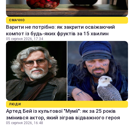
СМАЧНО
Варити не потрібно: як закрити освіжаючий
компот із будь-яких фруктів за 15 хвилин
05 серпня 2026, 17:34
ЛЮДИ
Артед Бей із культової "Мумії": як за 25 років
змінився актор, який зіграв відважного героя
05 серпня 2026, 16:48