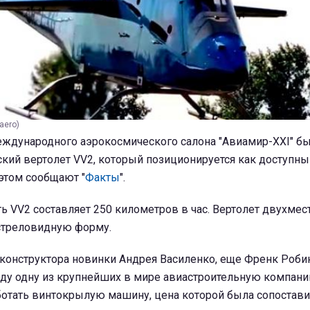
aero)
еждународного аэрокосмического салона "Авиамир-XXI" б
кий вертолет VV2, который позиционируется как доступны
 этом сообщают "
Факты
".
ь VV2 составляет 250 километров в час. Вертолет двухмес
стреловидную форму.
конструктора новинки Андрея Василенко, еще Френк Роби
оду одну из крупнейших в мире авиастроительную компан
ботать винтокрылую машину, цена которой была сопостави