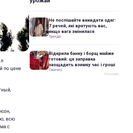
урожай
Не поспішайте викидати одяг:
7 речей, які врятують вас,
якщо вага змінилася
Тренди
Відкрила банку і борщ майже
готовий: ця заправка
ыл
заощадить взимку час і гроші
й по цене
Смачно
тный,
нсон,
ию, всю
ма с