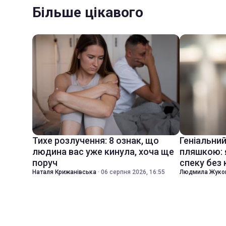
Більше цікавого
Тихе розлучення: 8 ознак, що
Геніальни
людина вас уже кинула, хоча ще
пляшкою: 
поруч
спеку без
Наталя Крижанівська
·
06 серпня 2026, 16:55
Людмила Жуко