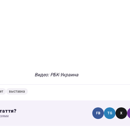
Видео: РБК-Украина
ет
выставка
таття?
FB
TG
X
узями