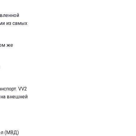
авленной
ми из самых
ком же
и
анспорт. VV2
г на внешней
ел (МВД)