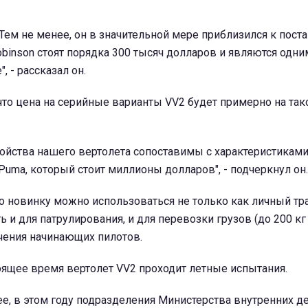
. Тем не менее, он в значительной мере приблизился к пост
binson стоят порядка 300 тысяч долларов и являются одни
 - рассказал он.
что цена на серийные варианты VV2 будет примерно на та
ойства нашего вертолета сопоставимы с характеристикам
Pumа, который стоит миллионы долларов", - подчеркнул он.
то новинку можно использоваться не только как личный тр
 и для патрулирования, и для перевозки грузов (до 200 к
учения начинающих пилотов.
оящее время вертолет VV2 проходит летные испытания.
е, в этом году подразделения Министерства внутренних д