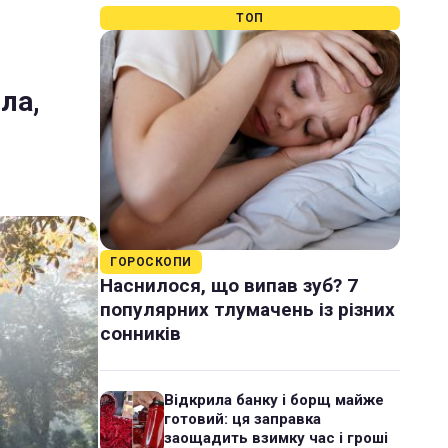
ТОП
ла,
ГОРОСКОПИ
Наснилося, що випав зуб? 7
популярних тлумачень із різних
сонників
Відкрила банку і борщ майже
готовий: ця заправка
заощадить взимку час і гроші