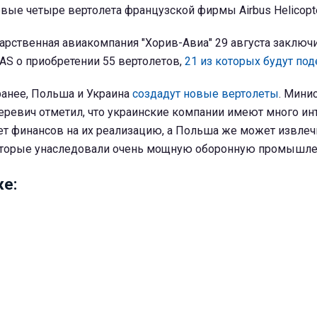
вые четыре вертолета французской фирмы Airbus Helicopte
арственная авиакомпания "Хорив-Авиа" 29 августа заключ
 SAS о приобретении 55 вертолетов,
21 из которых будут п
ранее, Польша и Украина
создадут новые вертолеты
. Мини
ревич отметил, что украинские компании имеют много ин
ает финансов на их реализацию, а Польша же может извлеч
оторые унаследовали очень мощную оборонную промышле
е: