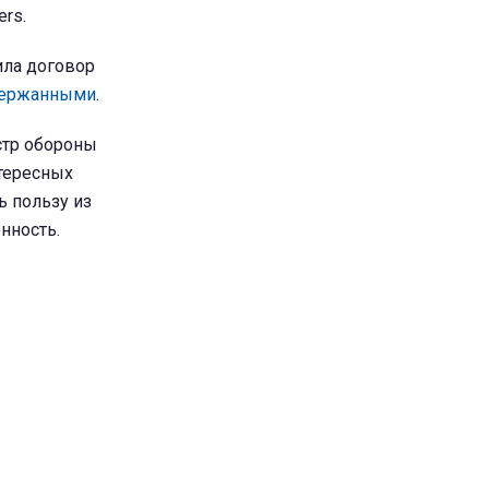
rs.
ила договор
одержанными
.
стр обороны
тересных
ь пользу из
нность.