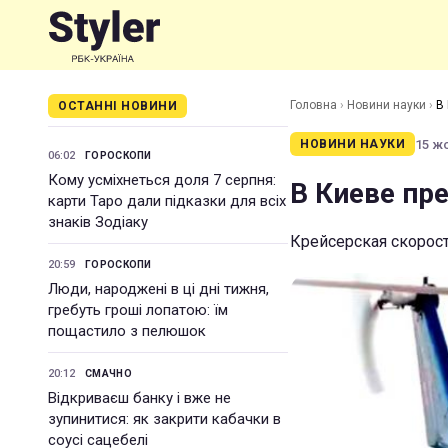
Головна
›
Новини науки
›
В
ОСТАННІ НОВИНИ
15 жо
НОВИНИ НАУКИ
06:02
ГОРОСКОПИ
Кому усміхнеться доля 7 серпня:
В Киеве пр
карти Таро дали підказки для всіх
знаків Зодіаку
Крейсерская скорост
20:59
ГОРОСКОПИ
Люди, народжені в ці дні тижня,
гребуть гроші лопатою: їм
пощастило з пелюшок
20:12
СМАЧНО
Відкриваєш банку і вже не
зупинитися: як закрити кабачки в
соусі сацебелі