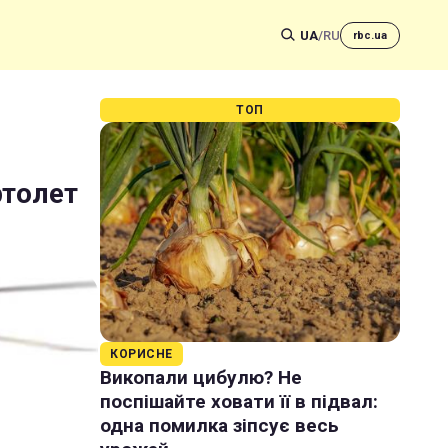
UA
/
RU
rbc.ua
ТОП
ртолет
КОРИСНЕ
Викопали цибулю? Не
поспішайте ховати її в підвал:
одна помилка зіпсує весь