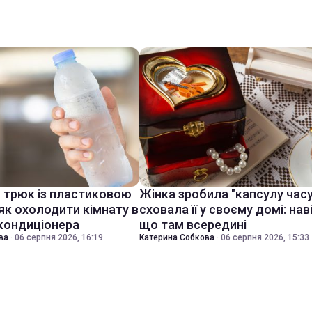
й трюк із пластиковою
Жінка зробила "капсулу часу
як охолодити кімнату в
сховала її у своєму домі: нав
 кондиціонера
що там всередині
ва
·
06 серпня 2026, 16:19
Катерина Собкова
·
06 серпня 2026, 15:33