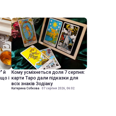
" й
Кому усміхнеться доля 7 серпня:
іщо і
карти Таро дали підказки для
всіх знаків Зодіаку
Катерина Собкова
·
07 серпня 2026, 06:02