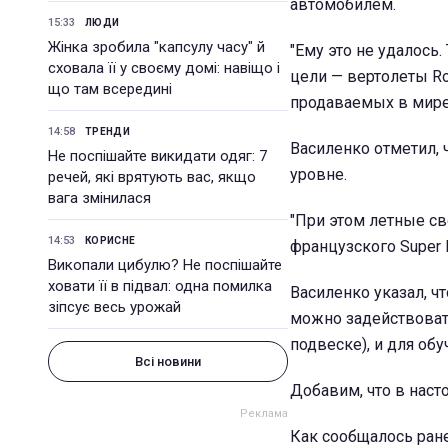
автомобилем.
15:33
ЛЮДИ
Жінка зробила "капсулу часу" й
"Ему это не удалось
сховала її у своєму домі: навіщо і
цели — вертолеты Ro
що там всередині
продаваемых в мире",
14:58
ТРЕНДИ
Василенко отметил, 
Не поспішайте викидати одяг: 7
уровне.
речей, які врятують вас, якщо
вага змінилася
"При этом летные св
14:53
КОРИСНЕ
французского Super 
Викопали цибулю? Не поспішайте
ховати її в підвал: одна помилка
Василенко указал, ч
зіпсує весь урожай
можно задействовать
подвеске), и для об
Всі новини
Добавим, что в наст
Как сообщалось ране