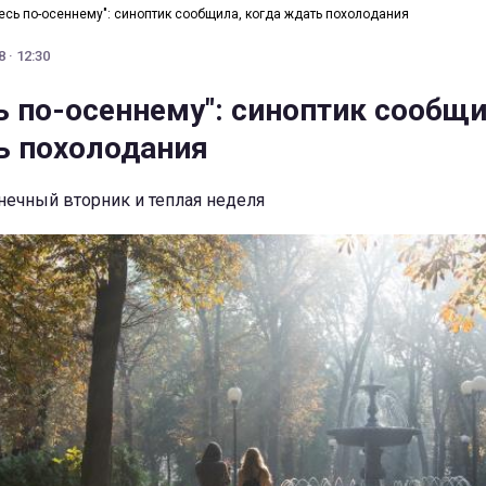
есь по-осеннему": синоптик сообщила, когда ждать похолодания
 · 12:30
ь по-осеннему": синоптик сообщи
ь похолодания
нечный вторник и теплая неделя