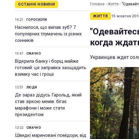
Головна
›
Життя
›
"Одевайт
ОСТАННІ НОВИНИ
15 жовтня 2018
ЖИТТЯ
14:21
ГОРОСКОПИ
Наснилося, що випав зуб? 7
"Одевайтес
популярних тлумачень із різних
когда ждат
сонників
13:47
СМАЧНО
Украинцев ждет сол
Відкрила банку і борщ майже
готовий: ця заправка заощадить
взимку час і гроші
12:51
ЛЮДИ
Де зараз дідусь Гарольд, який
став зіркою мемів: бігає
марафони і може стати
президентом
12:22
СМАЧНО
Швидкі мариновані помідори, від