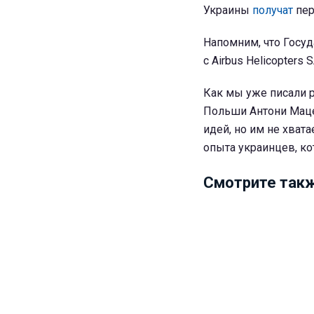
Украины
получат
пер
Напомним, что Госуд
с Airbus Helicopters
Как мы уже писали 
Польши Антони Маце
идей, но им не хват
опыта украинцев, к
Смотрите такж