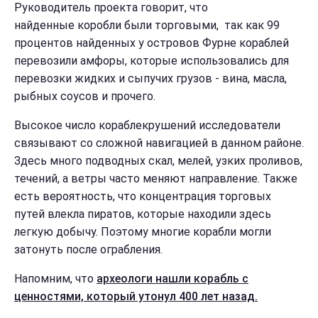
Руководитель проекта говорит, что
найденные коробли были торговыми, так как 99
процентов найденных у островов Фурне кораблей
перевозили амфоры, которые использовались для
перевозки жидких и сыпучих грузов - вина, масла,
рыбных соусов и прочего.
Высокое число кораблекрушений исследователи
связывают со сложной навигацией в данном районе.
Здесь много подводных скал, мелей, узких проливов,
течений, а ветры часто меняют направление. Также
есть вероятность, что концентрация торговых
путей влекла пиратов, которые находили здесь
легкую добычу. Поэтому многие корабли могли
затонуть после ограбления.
Напомним, что
археологи нашли корабль с
ценностями, который утонул 400 лет назад.