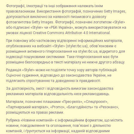
Фотографії, ілюстрації та інші зображення належать їхнім
правовласникам. Використання фотографій, позначених Getty Images,
допускається виключно за наявності письмового дозволу
фотоагентства Getty Images. Фотографії, позначені логотипом «Styler»
або підписані «Styler» чи «РБК-Україна», можуть використовуватися на
умовах ліцензії Creative Commons Attribution 4.0 International.
При повному або частковому відтворенні інформаційних матеріалів,
опублікованих на вебсайті «Styler» (styler.rbc.ua), обов'язковим є
розміщення активного гіперпосилання на styler.rbc.ua, відкритого для
індексації пошуковими системами. Таке гіперпосилання має бути
розміщене безпосередньо в тексті матеріалу не нижче другого абзацу.
Редакція «Styler» може не поділяти точку зору авторів публікацій.
Оціночні судження, відповідно до законодавства України, не
підлягають спростуванню та доведенню їх правдивості.
За достовірність, зміст і відповідність вимогам законодавства
рекламних матеріалів відповідальність несе рекламодавець.
Матеріали, позначені плашками «Прес-реліз», «Спецпроєкт»,
«Партнерський матеріал», «Promo», «Благодійність» та «Резонанс»,
розміщуються на правах реклами.
Рубрика «Новини компаній» є інформаційним форматом, що містить
новини, повідомлення та оголошення, пов'язані з діяльністю
компаній, і ґрунтується на інформації, наданій відповідними