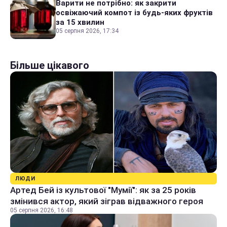
Варити не потрібно: як закрити
освіжаючий компот із будь-яких фруктів
за 15 хвилин
05 серпня 2026, 17:34
Більше цікавого
ЛЮДИ
Артед Бей із культової "Мумії": як за 25 років
змінився актор, який зіграв відважного героя
05 серпня 2026, 16:48