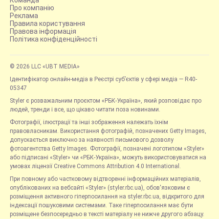
Команда
Про компанію
Реклама
Правила користування
Правова інформація
Політика конфіденційності
© 2026 LLC «UBT MEDIA»
Ідентифікатор онлайн-медіа в Реєстрі суб’єктів у сфері медіа — R40-
05347
Styler є розважальним проєктом «РБК-Україна», який розповідає про
людей, тренди і все, що цікаво читати поза новинами.
Фотографії, ілюстрації та інші зображення належать їхнім
правовласникам. Використання фотографій, позначених Getty Images,
допускається виключно за наявності письмового дозволу
фотоагентства Getty Images. Фотографії, позначені логотипом «Styler»
або підписані «Styler» чи «РБК-Україна», можуть використовуватися на
умовах ліцензії Creative Commons Attribution 4.0 International.
При повному або частковому відтворенні інформаційних матеріалів,
опублікованих на вебсайті «Styler» (styler.rbc.ua), обов'язковим є
розміщення активного гіперпосилання на styler.rbc.ua, відкритого для
індексації пошуковими системами. Таке гіперпосилання має бути
розміщене безпосередньо в тексті матеріалу не нижче другого абзацу.