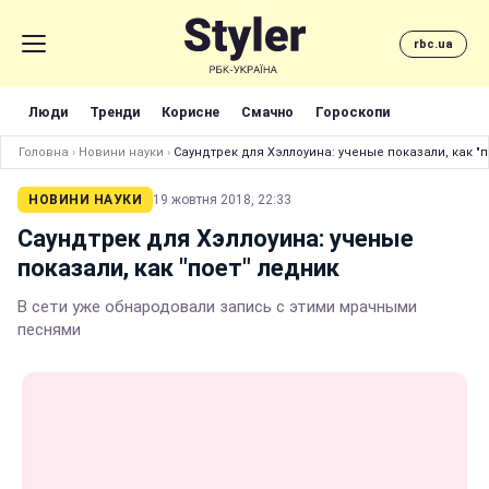
rbc.ua
Люди
Тренди
Корисне
Смачно
Гороскопи
Головна
›
Новини науки
›
Саундтрек для Хэллоуина: ученые показали, как "п
НОВИНИ НАУКИ
19 жовтня 2018, 22:33
Саундтрек для Хэллоуина: ученые
показали, как "поет" ледник
В сети уже обнародовали запись с этими мрачными
песнями