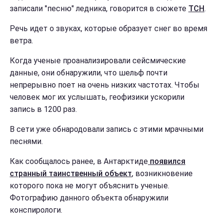
записали "песню" ледника, говорится в сюжете
ТСН
.
Речь идет о звуках, которые образует снег во время
ветра.
Когда ученые проанализировали сейсмические
данные, они обнаружили, что шельф почти
непрерывно поет на очень низких частотах. Чтобы
человек мог их услышать, геофизики ускорили
запись в 1200 раз.
В сети уже обнародовали запись с этими мрачными
песнями.
Как сообщалось ранее, в Антарктиде
появился
странный таинственный объект
, возникновение
которого пока не могут объяснить ученые.
Фотографию данного объекта обнаружили
конспирологи.