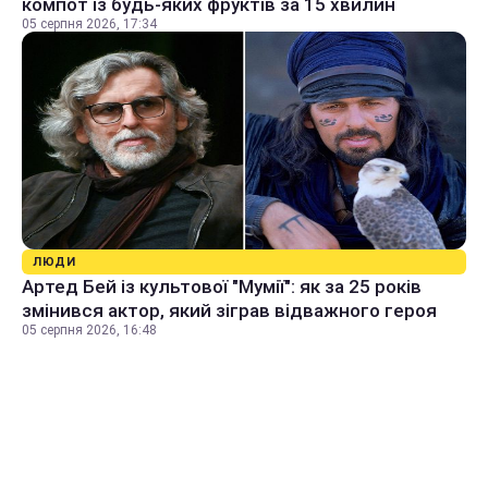
компот із будь-яких фруктів за 15 хвилин
05 серпня 2026, 17:34
ЛЮДИ
Артед Бей із культової "Мумії": як за 25 років
змінився актор, який зіграв відважного героя
05 серпня 2026, 16:48