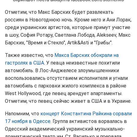
Отметим, что Макс Барских будет развлекать
россиян в Новогоднюю ночь. Кроме него и Ани Лорак,
среди украинских артистов, которые примут участие
в шоу, София Ротару, Светлана Лобода, Alekseev, Макс
Барских, "Время и Стекло", Artik&Asti и "Грибы".
Также известно, что
Макса Барских обокрали на
гастролях в США
. У певца неизвестные похитили
автомобиль. В Лос-Анджелесе злоумышленники
воспользовались отсутствием исполнителя и угнали
автомобиль с парковки жилого комплекса в районе
West Hollywood, где певец арендует апартаменты.
Отметим, что певец сейчас живет в США и в Украине.
Напомним, что
концерт Константина Райкина сорвали
17 ноября в Одессе
. Группа активистов ворвалась в
Одесский академический украинский музыкально-
драматический театр им. Ст. Василько и прервала