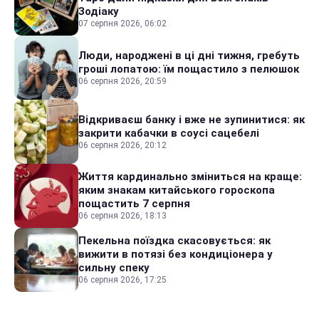
Зодіаку
07 серпня 2026, 06:02
Люди, народжені в ці дні тижня, гребуть
гроші лопатою: їм пощастило з пелюшок
06 серпня 2026, 20:59
Відкриваєш банку і вже не зупинитися: як
закрити кабачки в соусі сацебелі
06 серпня 2026, 20:12
Життя кардинально зміниться на краще:
яким знакам китайського гороскопа
пощастить 7 серпня
06 серпня 2026, 18:13
Пекельна поїздка скасовується: як
вижити в потязі без кондиціонера у
сильну спеку
06 серпня 2026, 17:25