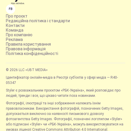
FB
Про проєкт
Редакційна політика і стандарти
Контакти
Команда
Про компанію
Реклама
Правила користування
Правова інформація
Політика конфіденційності
© 2026 LLC «UBT MEDIA»
Ідентифікатор онлайн-медіа в Реєстрі суб’єктів у сфері медіа — R40-
05347
Styler є розважальним проєктом «РБК-Україна», який розповідає про
людей, тренди і все, що цікаво читати поза новинами.
Фотографії, ілюстрації та інші зображення належать їхнім
правовласникам. Використання фотографій, позначених Getty Images,
допускається виключно за наявності письмового дозволу
фотоагентства Getty Images. Фотографії, позначені логотипом «Styler»
або підписані «Styler» чи «РБК-Україна», можуть використовуватися на
умовах ліцензії Creative Commons Attribution 4.0 International.