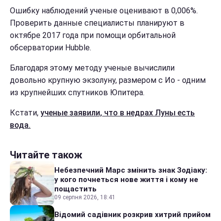
Ошибку наблюдений ученые оценивают в 0,006%.
Проверить данные специалисты планируют в
октябре 2017 года при помощи орбитальной
обсерватории Hubble.
Благодаря этому методу ученые вычислили
довольно крупную экзолуну, размером с Ио - одним
из крупнейших спутников Юпитера.
Кстати,
ученые заявили, что в недрах Луны есть
вода.
Читайте також
Небезпечний Марс змінить знак Зодіаку:
у кого почнеться нове життя і кому не
пощастить
09 серпня 2026, 18:41
Відомий садівник розкрив хитрий прийом