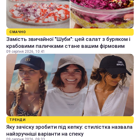
СМАЧНО
Замість звичайної "Шуби": цей салат з буряком і
крабовими паличками стане вашим фірмовим
09 серпня 2026, 10:41
ТРЕНДИ
Яку зачіску зробити під кепку: стилістка назвала
найзручніші варіанти на спеку
09 серпня 2026, 09:33