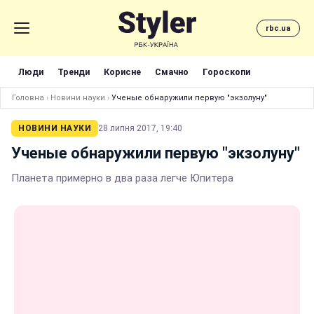
rbc.ua
Люди
Тренди
Корисне
Смачно
Гороскопи
Головна
›
Новини науки
›
Ученые обнаружили первую "экзолуну"
НОВИНИ НАУКИ
28 липня 2017, 19:40
Ученые обнаружили первую "экзолуну"
Планета примерно в два раза легче Юпитера