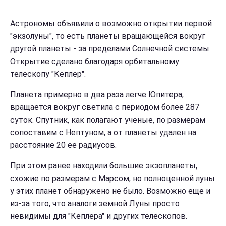
Астрономы объявили о возможно открытии первой
"экзолуны", то есть планеты вращающейся вокруг
другой планеты - за пределами Солнечной системы.
Открытие сделано благодаря орбитальному
телескопу "Кеплер".
Планета примерно в два раза легче Юпитера,
вращается вокруг светила с периодом более 287
суток. Спутник, как полагают ученые, по размерам
сопоставим с Нептуном, а от планеты удален на
расстояние 20 ее радиусов.
При этом ранее находили большие экзопланеты,
схожие по размерам с Марсом, но полноценной луны
у этих планет обнаружено не было. Возможно еще и
из-за того, что аналоги земной Луны просто
невидимы для "Кеплера" и других телескопов.